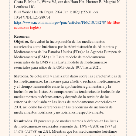
Costa E, Moja L, Wirtz VJ, van den Ham HA, Huttner B, Magrini N,
Leufkens HG
Bull World Health Organ. 2024 Jan 1;102(1):22-31. doi:
10.2471/BLT.23.289731
https://www.ncbi.nlm.nih.gov/pmc/articles/PMC10753278/
(de libre
acceso en inglés)
Resumen
Objetivo.
Se evaluó la incorporación de los medicamentos
autorizados como huérfanos por la Administración de Alimentos y
Medicamentos de los Estados Unidos (FDA) o la Agencia Europea de
Medicamentos (EMA) a la Lista modelo de medicamentos
esenciales de la OMS y a la Lista modelo de medicamentos
esenciales para niños de la OMS desde 1977 hasta 2021.
Métodos.
Se cotejaron y analizaron datos sobre las características de
los medicamentos, las razones para añadir o rechazar medicamentos
y el tiempo transcurrido entre la aprobación reglamentaria y la
inclusión en las listas. Se compararon las tendencias de inclusión de
medicamentos huérfanos antes y después de la revisión de los
criterios de inclusión en las listas de medicamentos esenciales en
2001, así como las diferencias en las tendencias de inclusión de
medicamentos huérfanos y no huérfanos, respectivamente.
Resultados.
El porcentaje de medicamentos huérfanos en las listas
de medicamentos esenciales aumentó del 1,9% (4/208) en 1977 al
14,6% (70/478) en 2021. Mientras que los medicamentos huérfanos