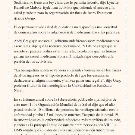
Sudáfrica no tiene una ley clara que le permita hacerlo, dijo Lynette
Keneilwe Mabote-Eyde, una activista que defiende el acceso a la
salud y trabaja para la organización sin fines de lucro
Treatment
Action Group
.
El departamento de salud de Sudáfrica no respondió a una solicitud
de comentarios sobre la adquisición de medicamentos y las patentes.
Andy Gray, que asesora al gobierno sudafricano sobre medicamentos
esenciales, dijo que la reciente decisión de J&J de no exigir que se
respete su patente podría estar más relacionada con que las futuras
ganancias con el medicamento sean limitadas que con ceder a la
presión de los activistas.
“La bedaquilina nunca se venderá en grandes volúmenes en los países
de altos ingresos, es el tipo de producto del que les encantaría
deshacerse en algún momento, y tal vez ganar una regalía”, dijo Gray,
profesor titular de farmacología en la Universidad. de KwaZulu-
Natal.
En su informe anual sobre la tuberculosis publicado a principios de
este mes [1], la Organización Mundial de la Salud dijo que el año
pasado más de 10 millones de personas fueron diagnosticadas con la
enfermedad y hubo 1,3 millones de muertes. Después de la covid-19,
la tuberculosis es la enfermedad infecciosa más mortífera del mundo,
y ahora es la principal causa de muerte entre personas con VIH. La
OMS señaló que sólo dos de cada cinco personas con tuberculosis
resistente a los medicamentos reciben tratamiento.