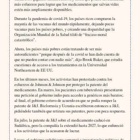
más esfuerzos para lograr que los medicamentos que salvan vidas
estén más ampliamente disponibles.
Durante la pandemia de covid-19, los países ricos compraron la
mayoría de las vacunas del mundo rápidamente, dejando pocas
vacunas para los países pobres, y creando una disparidad que la
Organización Mundial de la Salud tildó de “fracaso moral
catastrófico”.
Ahora, los países más pobres están tratando de ser más
autosuficientes “porque después de la covid se han dado cuenta de
que no pueden contar con nadie más”, dijo Brook Baker, que estudia
cuestiones de acceso a los tratamientos en la Universidad
Northeastern de EE UU.
En los últimos meses, los activistas han protestado contra los
esfuerzos de Johnson & Johnson por proteger la patente del
medicamento. En marzo, los pacientes con tuberculosis presentaron
una petición al gobierno indio para acceder a genéricos más baratos;
al final, el gobierno estuvo de acuerdo en que se podía romper la
patente de J&J. Bielorrusia y Ucrania escribieron entonces a J&J,
pidiéndole también que retirara sus patentes, pero con poca respuesta.
En julio, la patente de J&J sobre el medicamento caducó en
Sudáfrica, pero la compañía la extendió hasta 2027, lo que enfureció
a los activistas que la acusaron de lucrar.
Luego, el gobierno sudafricano comenzó a investigar las políticas de