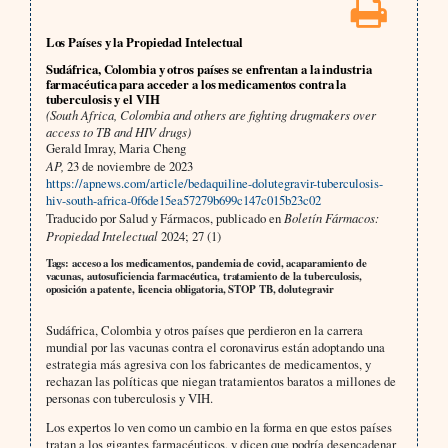
Los Países y la Propiedad Intelectual
Sudáfrica, Colombia y otros países se enfrentan a la industria
farmacéutica para acceder a los medicamentos contra la
tuberculosis y el VIH
(South Africa, Colombia and others are fighting drugmakers over
access to TB and HIV drugs)
Gerald Imray, Maria Cheng
AP,
23 de noviembre de 2023
https://apnews.com/article/bedaquiline-dolutegravir-tuberculosis-
hiv-south-africa-0f6de15ea57279b699c147c015b23c02
Traducido por Salud y Fármacos, publicado en
Boletín Fármacos:
Propiedad Intelectual
2024; 27 (1)
Tags: acceso a los medicamentos, pandemia de covid, acaparamiento de
vacunas, autosuficiencia farmacéutica, tratamiento de la tuberculosis,
oposición a patente, licencia obligatoria, STOP TB, dolutegravir
Sudáfrica, Colombia y otros países que perdieron en la carrera
mundial por las vacunas contra el coronavirus están adoptando una
estrategia más agresiva con los fabricantes de medicamentos, y
rechazan las políticas que niegan tratamientos baratos a millones de
personas con tuberculosis y VIH.
Los expertos lo ven como un cambio en la forma en que estos países
tratan a los gigantes farmacéuticos, y dicen que podría desencadenar