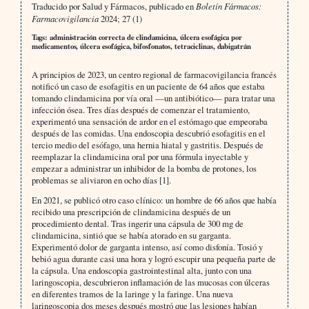
Traducido por Salud y Fármacos, publicado en
Boletín Fármacos:
Farmacovigilancia
2024; 27 (1)
Tags: administración correcta de clindamicina, úlcera esofágica por
medicamentos, úlcera esofágica, bifosfonatos, tetraciclinas, dabigatrán
A principios de 2023, un centro regional de farmacovigilancia francés
notificó un caso de esofagitis en un paciente de 64 años que estaba
tomando clindamicina por vía oral —un antibiótico— para tratar una
infección ósea. Tres días después de comenzar el tratamiento,
experimentó una sensación de ardor en el estómago que empeoraba
después de las comidas. Una endoscopia descubrió esofagitis en el
tercio medio del esófago, una hernia hiatal y gastritis. Después de
reemplazar la clindamicina oral por una fórmula inyectable y
empezar a administrar un inhibidor de la bomba de protones, los
problemas se aliviaron en ocho días [1].
En 2021, se publicó otro caso clínico: un hombre de 66 años que había
recibido una prescripción de clindamicina después de un
procedimiento dental. Tras ingerir una cápsula de 300 mg de
clindamicina, sintió que se había atorado en su garganta.
Experimentó dolor de garganta intenso, así como disfonía. Tosió y
bebió agua durante casi una hora y logró escupir una pequeña parte de
la cápsula. Una endoscopia gastrointestinal alta, junto con una
laringoscopia, descubrieron inflamación de las mucosas con úlceras
en diferentes tramos de la laringe y la faringe. Una nueva
laringoscopia dos meses después mostró que las lesiones habían