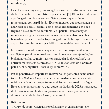
remitido [2].
Las úlceras esofágicas y la esofagitis son efectos adversos conocidos
de la clindamicina administrada por vía oral [1]. El contacto directo
y prolongado con la mucosa esofágica provoca quemaduras
relacionadas con su pH ácido. Existen factores que predisponen a la
aparición de estas lesiones, como tomar clindamicina con poco
líquido o justo antes de acostarse, y el peristalismo esofágico
reducido, en algunos casos asociado a medicamentos como las
benzodiacepinas. El contacto prolongado con la laringe después de la
aspiración también es una posibilidad que se debe considerar [1-3].
Existen otros medicamentos que acarrean un riesgo de úlceras
esofágicas por el contacto directo con la mucosa, por ejemplo, los
bisfosfonatos, las tetraciclinas (en particular la doxiciclina), los
antiinflamatorios no esteroides (AINE), las tabletas de cloruro de
potasio, el dabigatrán (Pradaxa) y el hierro [3].
En la práctica,
es importante informar a los pacientes cómo deben
tomar la
clindamicina
por vía oral y animarlos a buscar atención
médica sin demora si experimentan dolor retroesternal o disfagia.
Esto es muy importante ya que, desde mediados de 2023, el prospecto
de la
clindamicina
le da muy poca atención a este problema, a
diferencia del de la
doxiciclina
, por ejemplo.
Referencias
CRPV de Tours “Ulcérations œsophagiennes et clindamycine”
Les