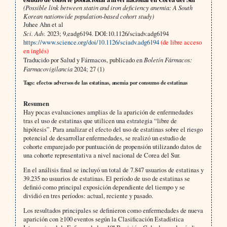
(Possible link between statin and iron deficiency anemia: A South
Korean nationwide population-based cohort study)
Juhee Ahn et al
Sci. Adv.
2023; 9,eadg6194. DOI:10.1126/sciadv.adg6194
https://www.science.org/doi/10.1126/sciadv.adg6194
(de libre acceso
en inglés)
Traducido por Salud y Fármacos, publicado en
Boletín Fármacos:
Farmacovigilancia
2024; 27 (1)
Tags: efectos adversos de las estatinas, anemia por consumo de estatinas
Resumen
Hay pocas evaluaciones amplias de la aparición de enfermedades
tras el uso de estatinas que utilicen una estrategia “libre de
hipótesis”. Para analizar el efecto del uso de estatinas sobre el riesgo
potencial de desarrollar enfermedades, se realizó un estudio de
cohorte emparejado por puntuación de propensión utilizando datos de
una cohorte representativa a nivel nacional de Corea del Sur.
En el análisis final se incluyó un total de 7.847 usuarios de estatinas y
39.235 no usuarios de estatinas. El período de uso de estatinas se
definió como principal exposición dependiente del tiempo y se
dividió en tres períodos: actual, reciente y pasado.
Los resultados principales se definieron como enfermedades de nueva
aparición con ≥100 eventos según la Clasificación Estadística