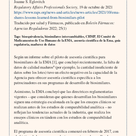
Joanne S. Eglovitch
Regulatory Affairs Professionals Society,
19 de octubre de 2021
https://www.raps.org/news-and-articles/news-articles/2021/10/ema-
shares-lessons-learned-from-biosimilars-pilot
Traducido por salud y Fármacos, publicado en
Boletín Fármacos:
Agencias Reguladoras
2022; 25(1)
Tags: bioequivalencia, biosimilares intercambiables, CHMP, El Comité de
Medicamentos de Uso Humano de la EMA, asesoría científica de la Ema, guía
regulatoria, madurez de datos
Según un informe sobre el piloto de asesoría científica para
biosimilares de la EMA [1], que concluyó recientemente, la falta de
a
datos de calidad maduros
(por ejemplo, la cantidad insuficiente de
datos sobre los lotes) tuvo un efecto negativo en la capacidad de la
Agencia para ofrecer asesoría científica específica a los
patrocinadores en sus programas de desarrollo de biosimilares.
Asimismo, la EMA concluyó que las directrices reglamentarias
vigentes – que consideran que quienes desarrollan los biosimilares
siguen una estrategia escalonada en la que los ensayos clínicos se
realizan antes de los estudios de comparabilidad analítica – no
reflejan las tendencias actuales de la industria, que realiza los
ensayos clínicos en tándem con los estudios de comparabilidad
analítica.
El programa de asesoría científica comenzó en febrero de 2017, con