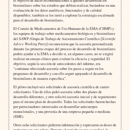
el objetivo de hacer recomendaciones a quienes desarrollan los
biosimilares sobre los estudios que debían realizar, basándose en una
evaluación de los datos analíticos, funcionales y de calidad
disponibles; también se los instó a explorar la estrategia escalonada
para el desarrollo de biosimilares.
El Comité de Medicamentos de Uso Humano de la EMA (CHMP) y
los equipos de trabajo sobre medicamentos biológicos y biosimilares
del SAWP (Grupo de Trabajo de Asesoramiento Científico [
Scientific
Advice Working Party
]) reconocieron que la asesoría personalizada
durante las primeras etapas del proceso de desarrollo de biosimilares
podría ayudar a la EMA a decidir si, en algunos casos, no se exigirá
realizar un ensayo clínico para evaluar la eficacia y seguridad. El
objetivo, según la sección de antecedentes del informe, era
“continuar ofreciendo asesoría sobre los pasos a seguir en los
programas de desarrollo y con ello seguir apoyando el desarrollo de
biosimilares de manera específica”.
El piloto incluyó seis solicitudes de asesoría científica de cuatro
solicitantes. Uno de ellos pidió asesoría sobre dos planes de
desarrollo diferentes, y otro solicitó asesoría inicial y de seguimiento
para el mismo plan de desarrollo. Todas las solicitudes fueron hechas
por patrocinadores interesados en desarrollar anticuerpos
monoclonales, y una provenía de una empresa pequeña o mediana
(SME).
Otros ocho solicitantes pidieron información y expresaron su deseo de
participar en este piloto. Durante el período en que se realizó, la