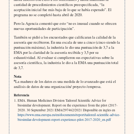
cantidad de procedimientos científicos preespecificada, “la
aceptación inicial fue más baja de lo que se había esperado”. El
programa no se completó hasta abril de 2020.
Pero la Agencia comentó que esto “no es inusual cuando se ofrecen
nuevas oportunidades de participación”.
También se pidió a los encuestados que calificaran la calidad de la
asesoría que recibieron. En una escala de uno a cinco (cinco siendo la
puntuación máxima), la industria le dio una puntuación de 3,7 a la
EMA por la claridad de la asesoría recibida y 3,5 por su
exhaustividad. Al evaluar si cumplieron sus expectativas sobre la
asesoría científica, la industria le dio a la EMA una puntuación total
de 3,7.
Nota
a
La madurez de los datos es una medida de lo avanzado que está el
análisis de datos de una organización/ proyecto /empresa.
Referencia
EMA. Human Medicines Division Tailored Scientific Advice for
biosimilar development. Report on the experience from the pilot (2017-
2020. 30 September 2021 EMA/297462/2021 Disponible en ingles en
https://www.ema.europa.eu/en/documents/report/tailored-scientific-advice-
biosimilar-development-report-experience-pilot-2017-2020_en.pdf