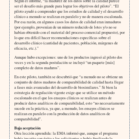
Según el informe, “la madurez de los datos sobre la calidad parece
ser el desafío más grande para lograr los objetivos del piloto”. “El
piloto ayudó a comprender que los estudios de calidad y el desarrollo
clínico a menudo se realizan en paralelo y no de manera escalonada.
Por esa razón, en algunos casos los datos de calidad eran inmaduros
(por ejemplo, provenían de un número reducido de lotes y/o no se
habían obtenido con el material del proceso comercial propuesto), por
lo que era difícil hacer recomendaciones específicas sobre el
desarrollo clínico (cantidad de pacientes, población, márgenes de
eficacia, etc.).”
Aunque hubo excepciones: uno de los productos ingresó al piloto dos
veces y en la segunda postulación se incluyó “un paquete [más]
completo de datos maduros”.
En este piloto, también se descubrió que “a menudo no se obtiene un
conjunto de datos maduros de comparabilidad de calidad hasta llegar
a fases más avanzadas del desarrollo de biosimilares.” Si bien la
estrategia de regulación vigente exige que se utilice un método
escalonado en el que los ensayos clínicos se realizan antes de
producir datos analíticos de comparabilidad, esto “no necesariamente
sucede en la práctica, ya que, a menudo, los ensayos clínicos se
realizan en paralelo con la producción de datos analíticos de
comparabilidad”.
Baja aceptación
Otra lección aprendida: la EMA informó que, aunque el programa
había inscrito con éxito a los solicitantes y había finalizado la