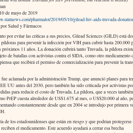
man
10 de mayo de 2019
ww.statnews.com/pharmalot/2019/05/10/gilead-hiv-aids-truvada-donatio
 por Salud y Fármacos
nto por evitar las críticas a sus precios, Gilead Sciences (GILD) está d
s píldoras para prevenir la infección por VIH para cubrir hasta 200.000 
s próximos 11 años. La donación cubrirá tanto Truvada, la píldora exist
jeto de batallas con activistas contra el SIDA, como otro medicamento 
iensa que recibirá el permiso de comercialización para prevenir la tra
 fue aclamada por la administración Trump, que anunció planes para te
EE UU antes del 2030, pero también ha sido criticada por activistas p
didas para reducir el costo de Truvada. La píldora, que a veces también
mo PrEP cuesta alrededor de US$1.675 al mes, o US$20.000 al año, p
mentando constantemente desde que en 2004 se introdujo por primera v
VIH.
a de los estadounidenses que están en riesgo y que podrían protegers
 reciben el medicamento. Este acuerdo ayudará a cerrar esa brecha