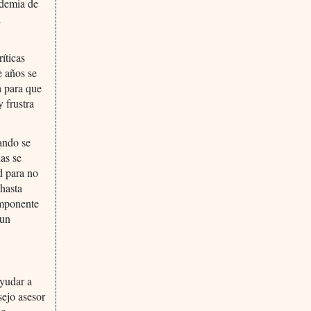
idemia de
n
íticas
e años se
a para que
 frustra
ando se
as se
d para no
 hasta
omponente
 un
ayudar a
sejo asesor