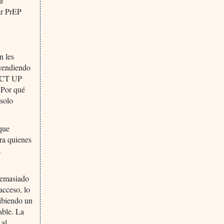
ar
ar PrEP
n les
 vendiendo
 ACT UP
¿Por qué
 solo
 que
ra quienes
s
demasiado
acceso, lo
cibiendo un
able. La
 al