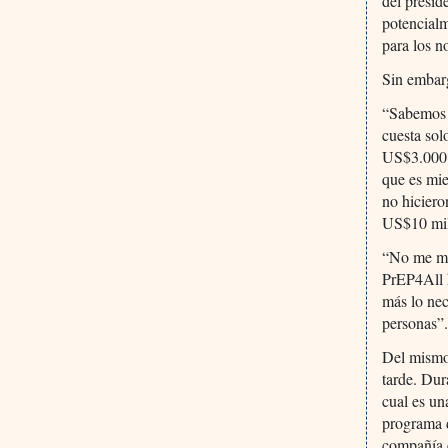
del presid
potencial
para los n
Sin embarg
“Sabemos q
cuesta sol
US$3.000 m
que es mi
no hiciero
US$10 mil
“No me mal
PrEP4All 
más lo nec
personas”
Del mismo
tarde. Dur
cual es un
programa 
compañía e