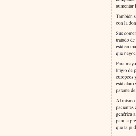
aumentar l
También s
con la don
Sus coment
tratado de
está en m
que negoci
Para mayo
litigio de
europeos y
está claro
patente d
Al mismo t
pacientes
genérica a
para la p
que la píl