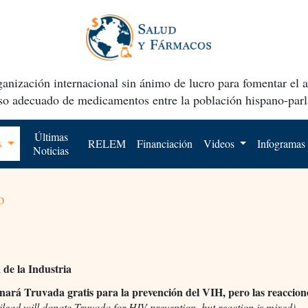
anización internacional sin ánimo de lucro para fomentar el 
uso adecuado de medicamentos entre la población hispano-parl
Últimas
os
RELEM
Financiación
Videos
Infogramas
Noticias
o
de la Industria
nará Truvada gratis para la prevención del VIH, pero las reaccion
ilead will donate Truvada for HIV prevention, but reaction is mixed)