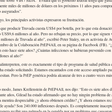
ente sobre VIH / SIDA. “Evitará que el gobierno federal tenga que gast
mente miles de millones de dólares en los próximos 11 años para compr
o asegurados”.
o, los principales activistas expresaron su frustración.
ue producir Truvada cuesta US$4 por botella, por lo que esta donació
o US$9,6 millones al año. Pero no rebajan su precio, por lo que siguen
illones de Truvada al año”, escribió Peter Staley, un ex activista de
embro de la Colaboración PrEP4All, en su página de Facebook (FB). “
n esto hace siete años? ¿Cuántas infecciones se hubieran prevenido con
lones al año?”
interpreten, este es exactamente el tipo de programa de salud pública
ha estado solicitando. Estamos encantados con este acceso ampliado pa
esitan. Pero la PrEP genérica podría alcanzar de tres a cuatro veces má
.
 modo, James Krellenstein de PrEP4All, nos dijo: “Esto es siete años 
ante años, Gilead ha estado afirmando que no hay ningún problema de 
a mentira despreciable ¿y ahora obtienen crédito? ¿Y ahora estamos re
de ayuda? Son 240.000 inflexiones después. Es completamente inacept
spera recibir una palmada en la espalda por un problema que causaron