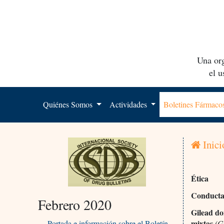
Una org
el 
Quiénes Somos
Actividades
Boletines Fármac
Inici
Ética
Conducta 
Febrero 2020
Gilead do
mixtas
Portada e información sobre el Boletín
(G