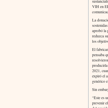
sustancial
VIH en EE
comunica
La donació
sostenidas
aprobó la 
reduzca su
los objeti
El fabric
pensaba q
resolviero
producirla
2021, cua
expiró el
genérico 
Sin embar
“Este es u
prevenir e