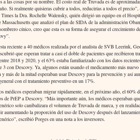
 a las cosas por su nombre. El costo real de Truvada es de aproximad
ño. Si realmente quisieras cubrir a todos, reducirías a todos el precio”,
Times la Dra. Rochelle Walensky, quién dirigió un equipo en el Hospit
e Massachusetts que analizó el plan de SIDA de la administración Oba
ombrero cínico, creo que esta es su forma de asegurar el crecimiento 
ovy”.
ta reciente a 40 médicos realizada por el analista de SVB Leerink, Ge
scubrió que esperan tratar a casi el doble de pacientes que recibieron tr
ntre 2018 y 2020, y el 63% estaba familiarizado con los datos reciente
se 3 con Descovy. Ya, algunos están usando el medicamento más nuevo 
 y más de la mitad esperaban usar Descovy para la prevención y así au
general con el tratamiento preventivo en un 17%.
os médicos esperaban migrar rápidamente, en el próximo año, el 60% d
tos de PrEP a Descovy. “Más importante aún, los médicos esperaban que
nérico solo canibalizara el volumen de Truvada de marca, y en realida
 ir aumentando la proporción del uso de Descovy después del lanzamie
nérico”, escribió Porges en una nota a los inversores.