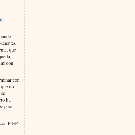
n/
onando
pacientes
ente, que
que la
nsmisión
rminar con
orque no
 se
ero ha
ez para
e con PrEP