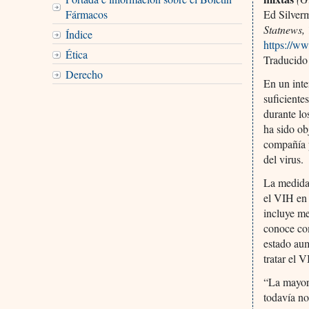
Fármacos
Ed Silver
Statnews,
Índice
https://w
Ética
Traducido
Derecho
En un inte
suficiente
durante lo
ha sido ob
compañía p
del virus.
La medida
el VIH en 
incluye me
conoce co
estado au
tratar el 
“La mayorí
todavía no