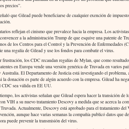
os precios”.
eñaló que Gilead puede beneficiarse de cualquier exención de impuesto
ación.
arios reflejan el cinismo que prevalece hacia la empresa. Los activista
 convencer a la administración Trump de que esquive una patente de Tr
anos de los Centros para el Control y la Prevención de Enfermedades (
e una regalía de Gilead y use los fondos para combatir el virus.
r frustración, los CDC recaudan regalías de Mylan, que como resultado
 patentes en Europa vende una versión genérica de Truvada en varios paí
 Australia. El Departamento de Justicia está investigando el problema,
 si la donación es parte de algún acuerdo con la empresa. Gilead ha neg
el CDC sea válida en EE UU.
iempo, los activistas señalan que Gilead espera hacer la transición de l
 con VIH a su nuevo tratamiento Descovy a medida que se acerca la co
 Truvada. Actualmente, Descovy está aprobado para el tratamiento del
revención, aunque hace varias semanas la compañía publicó datos que d
dora puede prevenir la transmisión del virus.