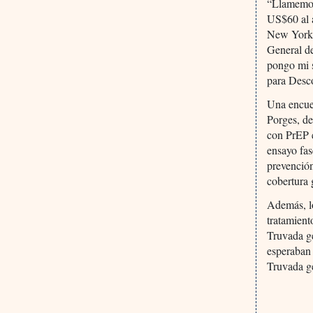
“Llamemos
US$60 al a
New York 
General d
pongo mi s
para Desc
Una encues
Porges, de
con PrEP e
ensayo fa
prevención
cobertura 
Además, l
tratamien
Truvada ge
esperaban
Truvada ge