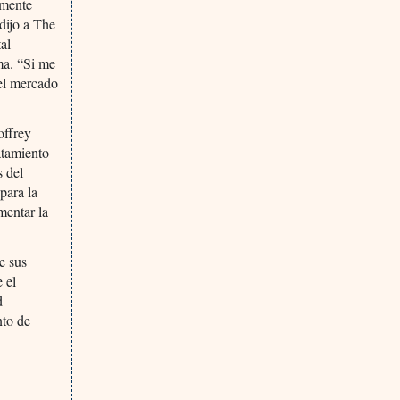
amente
 dijo a The
al
ma. “Si me
del mercado
offrey
atamiento
s del
para la
mentar la
e sus
 el
d
nto de