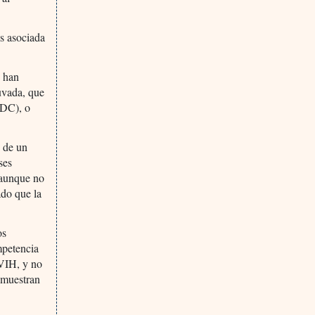
s asociada
s han
uvada, que
CDC), o
 de un
ses
 aunque no
ado que la
os
mpetencia
 VIH, y no
emuestran