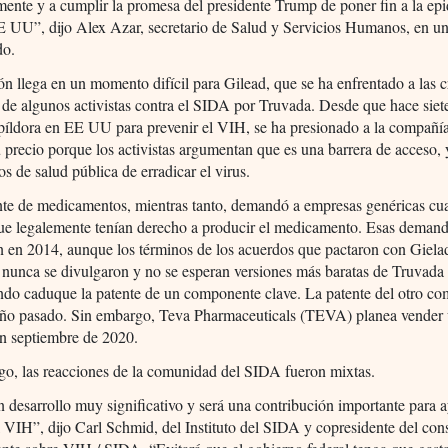
mente y a cumplir la promesa del presidente Trump de poner fin a la ep
 UU”, dijo Alex Azar, secretario de Salud y Servicios Humanos, en u
do.
n llega en un momento difícil para Gilead, que se ha enfrentado a las cr
 de algunos activistas contra el SIDA por Truvada. Desde que hace siet
píldora en EE UU para prevenir el VIH, se ha presionado a la compañí
 precio porque los activistas argumentan que es una barrera de acceso, y
vos de salud pública de erradicar el virus.
ante de medicamentos, mientras tanto, demandó a empresas genéricas cu
ue legalemente tenían derecho a producir el medicamento. Esas demand
n en 2014, aunque los términos de los acuerdos que pactaron con Giela
 nunca se divulgaron y no se esperan versiones más baratas de Truvada
ndo caduque la patente de un componente clave. La patente del otro c
 año pasado. Sin embargo, Teva Pharmaceuticals (TEVA) planea vender
en septiembre de 2020.
go, las reacciones de la comunidad del SIDA fueron mixtas.
n desarrollo muy significativo y será una contribución importante para 
l VIH”, dijo Carl Schmid, del Instituto del SIDA y copresidente del con