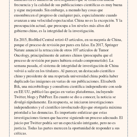
frecuencia y la calidad de sus publicaciones científicas es muy buena
y sigue mejorando. Sin embargo, a menudo hay cosas que
ensombrecen el progreso de cualquier país, especialmente cuando
avanzan a una velocidad espectacular. China no es la excepción. Y la
preocupación actual, que preocupa a los niveles más altos del
gobierno chino, es la integridad de la investigación.
En 2015, BioMed Central retiró 43 artículos, en su mayoría de China,
porque el proceso de revisión por pares era falso. En 2017, Springer
Nature anunció la retracción de otros 107 artículos de Tumor
Oncology, principalmente de autores chinos (preocupaba que el
proceso de revisión por pares hubiera estado comprometido). La
semana pasada, el sistema de integridad de investigación de China
volvió a salir en los titulares. Al parecer, un destacado científico
chino y presidente de una respetada universidad china podría haber
duplicado las imágenes en varias de sus publicaciones. Elisabeth
Bik, una microbióloga y consultora científica independiente con sede
en EE UU, publicó las quejas en varias plataformas, incluyendo
Twitter, blogs y PubPeer. En cuanto se dio a conocer, la noticia se
divulgó rápidamente. En respuesta, se iniciaron investigaciones
independientes y el científico involucrado dijo que otorgaría máxima
prioridad a las denuncias. Es importante enfatizar que estas
investigaciones tienen que hacerse siguiendo un proceso adecuado. El
juicio por Twitter podría ser un espectáculo intrigante, pero no es
justicia. Todas las partes merecen la oportunidad de responder a sus
críticas.