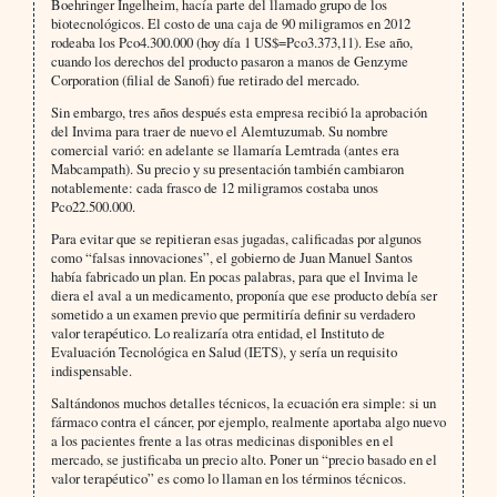
Boehringer Ingelheim, hacía parte del llamado grupo de los
biotecnológicos. El costo de una caja de 90 miligramos en 2012
rodeaba los Pco4.300.000 (hoy día 1 US$=Pco3.373,11). Ese año,
cuando los derechos del producto pasaron a manos de Genzyme
Corporation (filial de Sanofi) fue retirado del mercado.
Sin embargo, tres años después esta empresa recibió la aprobación
del Invima para traer de nuevo el Alemtuzumab. Su nombre
comercial varió: en adelante se llamaría Lemtrada (antes era
Mabcampath). Su precio y su presentación también cambiaron
notablemente: cada frasco de 12 miligramos costaba unos
Pco22.500.000.
Para evitar que se repitieran esas jugadas, calificadas por algunos
como “falsas innovaciones”, el gobierno de Juan Manuel Santos
había fabricado un plan. En pocas palabras, para que el Invima le
diera el aval a un medicamento, proponía que ese producto debía ser
sometido a un examen previo que permitiría definir su verdadero
valor terapéutico. Lo realizaría otra entidad, el Instituto de
Evaluación Tecnológica en Salud (IETS), y sería un requisito
indispensable.
Saltándonos muchos detalles técnicos, la ecuación era simple: si un
fármaco contra el cáncer, por ejemplo, realmente aportaba algo nuevo
a los pacientes frente a las otras medicinas disponibles en el
mercado, se justificaba un precio alto. Poner un “precio basado en el
valor terapéutico” es como lo llaman en los términos técnicos.