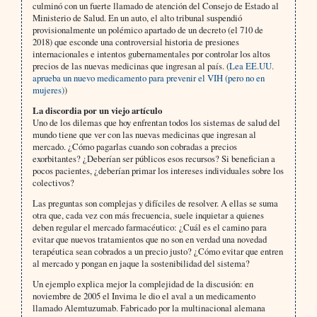
culminó con un fuerte llamado de atención del Consejo de Estado al
Ministerio de Salud. En un auto, el alto tribunal suspendió
provisionalmente un polémico apartado de un decreto (el 710 de
2018) que esconde una controversial historia de presiones
internacionales e intentos gubernamentales por controlar los altos
precios de las nuevas medicinas que ingresan al país. (
Lea EE.UU.
aprueba un nuevo medicamento para prevenir el VIH (pero no en
mujeres)
)
La discordia por un viejo artículo
Uno de los dilemas que hoy enfrentan todos los sistemas de salud del
mundo tiene que ver con las nuevas medicinas que ingresan al
mercado. ¿Cómo pagarlas cuando son cobradas a precios
exorbitantes? ¿Deberían ser públicos esos recursos? Si benefician a
pocos pacientes, ¿deberían primar los intereses individuales sobre los
colectivos?
Las preguntas son complejas y difíciles de resolver. A ellas se suma
otra que, cada vez con más frecuencia, suele inquietar a quienes
deben regular el mercado farmacéutico: ¿Cuál es el camino para
evitar que nuevos tratamientos que no son en verdad una novedad
terapéutica sean cobrados a un precio justo? ¿Cómo evitar que entren
al mercado y pongan en jaque la sostenibilidad del sistema?
Un ejemplo explica mejor la complejidad de la discusión: en
noviembre de 2005 el Invima le dio el aval a un medicamento
llamado Alemtuzumab. Fabricado por la multinacional alemana