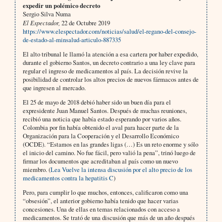
expedir un polémico decreto
Sergio Silva Numa
El Espectador,
22 de Octubre 2019
https://www.elespectador.com/noticias/salud/el-regano-del-consejo-
de-estado-al-minsalud-articulo-887335
El alto tribunal le llamó la atención a esa cartera por haber expedido,
durante el gobierno Santos, un decreto contrario a una ley clave para
regular el ingreso de medicamentos al país. La decisión revive la
posibilidad de controlar los altos precios de nuevos fármacos antes de
que ingresen al mercado.
El 25 de mayo de 2018 debió haber sido un buen día para el
expresidente Juan Manuel Santos. Después de muchas reuniones,
recibió una noticia que había estado esperando por varios años.
Colombia por fin había obtenido el aval para hacer parte de la
Organización para la Cooperación y el Desarrollo Económico
(OCDE). “Estamos en las grandes ligas (…) Es un reto enorme y sólo
el inicio del camino. No fue fácil, pero valió la pena”, trinó luego de
firmar los documentos que acreditaban al país como un nuevo
miembro. (
Lea Vuelve la intensa discusión por el alto precio de los
medicamentos contra la hepatitis C
)
Pero, para cumplir lo que muchos, entonces, calificaron como una
“obsesión”, el anterior gobierno había tenido que hacer varias
concesiones. Una de ellas en temas relacionados con acceso a
medicamentos. Se trató de una discusión que más de un año después