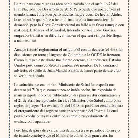
La ruta para concretar esa idea había nacido con el artículo 72 del
Plan Nacional de Desarrollo de 2015. Pero desde que apareció en el
mundo farmacéutico despertó muchas inquietudes. De hecho, Afidro,
la asociación que reúne a las multinacionales farmacéuticas, lo
demandó, pero la Corte Constitucional no falló a su favor (aunque con
matices). Entonces, el Minsalud, liderado por Alejandro Gaviria,
empezó a transitar un difícil camino en el que sería imposible llegar
a un consenso.
Aunque intentó reglamentar el artículo 72 con un decreto (el 433), las
discusiones en torno al ingreso de Colombia a la OCDE lo frenaron.
Como le dijo a este diario una fuente cercana a la industria, Estados
Unidos puso como condición cambiar ese nombre. De lo contrario,
advierte, el sueño de Juan Manuel Santos de hacer parte de ese club
se vería trastocado.
La solución que encontró el Ministerio de Salud fue expedir otro
decreto (el 710) que, como nunca se había hecho, fue expedido de
manera rápida. Sólo fue publicado un día para recibir comentarios y
el 21 de abril fue aprobado. En él, el Ministerio de Salud cambió las
reglas de juego: “La evaluación del IETS no podrá ser condición para
el otorgamiento del registro sanitario por parte del Invima, la cual
podrá expedirlo una vez culmine su propio procedimiento de
evaluación”, apuntaba.
Pero hoy, después de evaluar una demanda a ese párrafo, el Consejo
de Estado concluyó que el Ministerio cometió un gran error. En