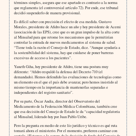
términos simples, asegura que ese apartado es contrario a la norma
que reglamenta (el controversial artículo 72). Por ende, ese tribunal
decidió suspenderlo de manera provisional.
Es difícil saber con precisión el efecto de esa medida. Gustavo
Morales, presidente de Afidro hace un año y hoy presidente de Acemi
(asociación de las EPS), cree que es un gran impulso de la alta corte
al Minsalud para que retome los mecanismos que le permitirían
controlar la entrada de nuevos medicamentos al sistema de salud.
“Tiene toda la razón el Consejo de Estado, dice. “Aunque ayudaría a
la sostenibilidad del sistema, hay que cuidarse de poner barreras
excesivas de acceso a los pacientes”.
Yaneth Giha, hoy presidente de Afidro, tiene una postura muy
diferente: “Afidro respaldó la defensa del Decreto 710 (el
demandado). Hemos defendido las evaluaciones de tecnologías como
un elemento en el que el país debe avanzar, pero hemos insistido al
mismo tiempo en la importancia de mantenerlas separadas e
independientes del registro sanitario”.
Por su parte, Óscar Andia, director del Observatorio del
Medicamento de la Federación Médica Colombiana, también cree
que esa decisión del Consejo de Estado le da “capacidad regulatoria
al Minsalud, liderado hoy por Juan Pablo Uribe.
Pero la pregunta en medio de este lío jurídico y técnico es qué ruta
tomará ahora el ministerio. Por el momento, prefieren caminar con
cautela. “Estamos a la espera de la decisión de fondo del Consejo de