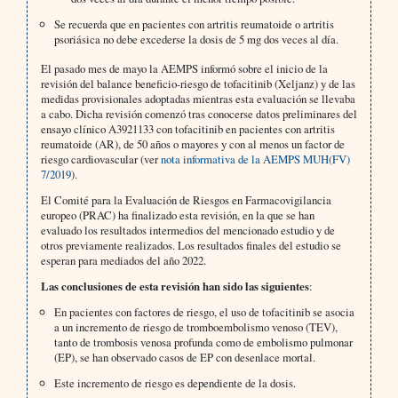
Se recuerda que en pacientes con artritis reumatoide o artritis
psoriásica no debe excederse la dosis de 5 mg dos veces al día.
El pasado mes de mayo la AEMPS informó sobre el inicio de la
revisión del balance beneficio-riesgo de tofacitinib (Xeljanz) y de las
medidas provisionales adoptadas mientras esta evaluación se llevaba
a cabo. Dicha revisión comenzó tras conocerse datos preliminares del
ensayo clínico A3921133 con tofacitinib en pacientes con artritis
reumatoide (AR), de 50 años o mayores y con al menos un factor de
riesgo cardiovascular (ver
nota informativa de la AEMPS MUH(FV)
7/2019
).
El Comité para la Evaluación de Riesgos en Farmacovigilancia
europeo (PRAC) ha finalizado esta revisión, en la que se han
evaluado los resultados intermedios del mencionado estudio y de
otros previamente realizados. Los resultados finales del estudio se
esperan para mediados del año 2022.
Las conclusiones de esta revisión han sido las siguientes
:
En pacientes con factores de riesgo, el uso de tofacitinib se asocia
a un incremento de riesgo de tromboembolismo venoso (TEV),
tanto de trombosis venosa profunda como de embolismo pulmonar
(EP), se han observado casos de EP con desenlace mortal.
Este incremento de riesgo es dependiente de la dosis.