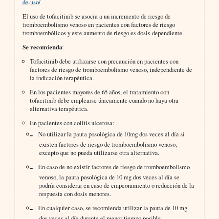
de-uso/
El uso de tofacitinib se asocia a un incremento de riesgo de
tromboembolismo venoso en pacientes con factores de riesgo
tromboembólicos y este aumento de riesgo es dosis-dependiente.
Se recomienda
:
Tofacitinib debe utilizarse con precaución en pacientes con
factores de riesgo de tromboembolismo venoso, independiente de
la indicación terapéutica.
En los pacientes mayores de 65 años, el tratamiento con
tofacitinib debe emplearse únicamente cuando no haya otra
alternativa terapéutica.
En pacientes con colitis ulcerosa:
No utilizar la pauta posológica de 10mg dos veces al día si
existen factores de riesgo de tromboembolismo venoso,
excepto que no pueda utilizarse otra alternativa.
En caso de no existir factores de riesgo de tromboembolismo
venoso, la pauta posológica de 10 mg dos veces al día se
podría considerar en caso de empeoramiento o reducción de la
respuesta con dosis menores.
En cualquier caso, se recomienda utilizar la pauta de 10 mg
dos veces al día durante el menor tiempo posible.