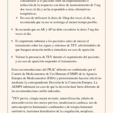
considerarse si el paciente sufre un empeoramiento o
reducción de la respuesta con dosis de mantenimiento de 5 mg
dos veces al día y no ha respondido a otras alternativas
terapéuticas.
En caso de utilizarse la dosis de 10mg dos veces al día, se
recomienda que su uso se restringa al menor tiempo posible.
Se recuerda que en AR y AP no debe excederse la dosis 5 mg dos
veces al día.
Es importante informar a los pacientes antes de iniciar el
tratamiento sobre los signos y síntomas de TEV, advirtiéndoles de
que busquen atención médica inmediata en caso de aparición.
Valorar la presencia de TEV durante el seguimiento del paciente,
y en caso de aparición suspender el tratamiento.
Estas recomendaciones del PRAC deberán ser confirmadas por el
Comité de Medicamentos de Uso Humano (CHMP) de la Agencia
Europea de Medicamentos (EMA) y posteriormente hacerse efectivas
mediante la correspondiente Decisión de la Comisión Europea. La
AEMPS informará en caso de que la decisión final fuera diferente de
las recomendaciones arriba indicadas.
1
TEV previo, cirugía mayor reciente, inmovilización, infarto de
miocardio en los tres meses previos, insuficiencia cardiaca, uso de
anticonceptivos hormonales combinados o de terapia hormonal
sustitutiva, trastornos hereditarios de la coagulación, neoplasia.