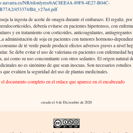
ww.navarra.es/NR/rdonlyres/6AC8EE4A-89F8-4E27-B04C-
77A2/453374/Bit_v27n4.pdf
seja la ingesta de aceite de onagra durante el embarazo. El regaliz, por
neralocorticoides, debería evitarse en pacientes hipertensos, con enfer
ulares y en tratamiento con corticoides, anticoagulantes, antiagregantes
 La administración de soja en pacientes con tumores hormono-dependien
 consumo de té verde puede producir efectos adversos graves a nivel he
ular. Se debe evitar el uso de valeriana en pacientes con enfermedad he
a, así como su uso concomitante con otros sedantes. El origen natural d
dicinales no es sinónimo de que sean inocuas. Son necesarios estudios
s que evalúen la seguridad del uso de plantas medicinales.
r el documento completo en el enlace que aparece en el encabezado
creado el 4 de Diciembre de 2020