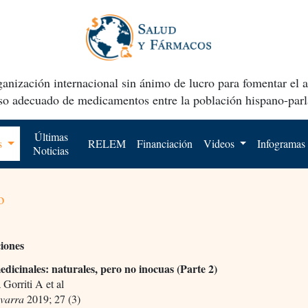
anización internacional sin ánimo de lucro para fomentar el 
uso adecuado de medicamentos entre la población hispano-parl
Últimas
os
RELEM
Financiación
Videos
Infogramas
Noticias
o
ciones
edicinales: naturales, pero no inocuas (Parte 2)
 Gorriti A et al
varra
2019; 27 (3)