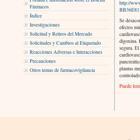
http://w
Fármacos
BB36E81B
Índice
Se desacon
Investigaciones
efectos mi
Solicitud y Retiros del Mercado
cardiovasc
digoxina.
Solicitudes y Cambios al Etiquetado
segura. El
Reacciones Adversas e Interacciones
cardiovasc
Precauciones
pancreátic
plantas me
Otros temas de farmacovigilancia
controlado
Puede lee