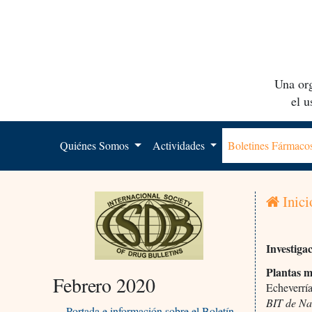
Una org
el 
Quiénes Somos
Actividades
Boletines Fármac
Inici
Investiga
Plantas m
Febrero 2020
Echeverría
BIT de Na
Portada e información sobre el Boletín