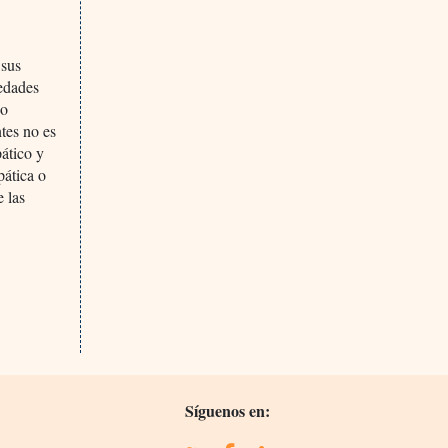
 sus
medades
 o
tes no es
pático y
pática o
e las
Síguenos en: