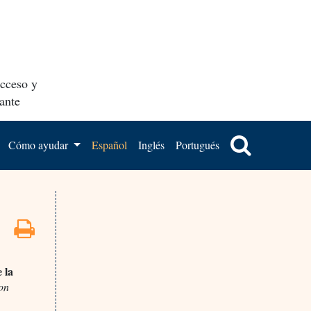
acceso y
ante
Cómo ayudar
Español
Inglés
Portugués
 la
on