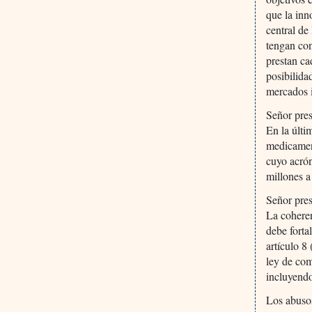
que la inn
central de
tengan con
prestan ca
posibilida
mercados i
Señor pres
En la últi
medicament
cuyo acró
millones a
Señor pres
La coheren
debe forta
artículo 8
ley de com
incluyendo
Los abusos