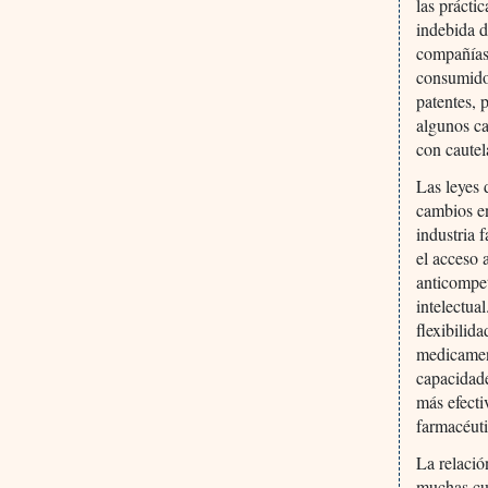
las prácti
indebida d
compañías
consumidor
patentes, 
algunos c
con cautel
Las leyes 
cambios en
industria 
el acceso 
anticompet
intelectua
flexibilid
medicament
capacidade
más efecti
farmacéuti
La relació
muchas cu