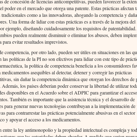
cas de concesión de licencias anticompetitivas, pueden favorecer la exte
el poder en el mercado que otorga una patente. Estas prácticas afectan t
 tradicionales como a las innovadoras, ahogando la competencia y daña
es. Una forma de lidiar con estas prácticas es a través de la mejora del
por ejemplo, diseñando cuidadosamente los requisitos de patentabilidad.
ambios pueden realmente disminuir o eliminar los abusos, deben imple
a para evitar resultados imprevistos.
de competencia, por otro lado, pueden ser útiles en situaciones en las qu
 las políticas de la PI no son efectivos para lidiar con este tipo de prácti
farmacéutica, la política de competencia beneficia a los consumidores f
a medicamentos asequibles al detectar, detener y corregir las prácticas
itivas, sin dañar la competencia dinámica que otorgan los derechos de
l. Además, los países deberían poder conservar la libertad de utilizar tod
ades disponibles en el Acuerdo sobre el ADPIC para garantizar el acceso
os. También es importante que la asistencia técnica y el desarrollo de
s para generar nuevas tecnologías contribuyan a la implementación de 
vas para contrarrestar las prácticas potencialmente abusivas en el sector
co y apoyar el acceso a los medicamentos.
n entre la ley antimonopolio y la propiedad intelectual es compleja y to
estiones que las autoridades deben abordar. A medida que surjan nuev