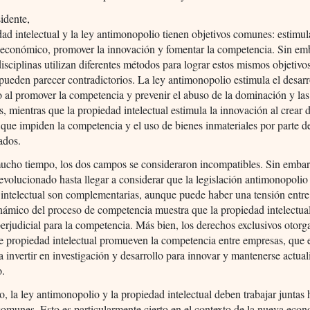
idente,
ad intelectual y la ley antimonopolio tienen objetivos comunes: estimul
o económico, promover la innovación y fomentar la competencia. Sin em
disciplinas utilizan diferentes métodos para lograr estos mismos objetivos
 pueden parecer contradictorios. La ley antimonopolio estimula el desarr
al promover la competencia y prevenir el abuso de la dominación y las
s, mientras que la propiedad intelectual estimula la innovación al crear 
 que impiden la competencia y el uso de bienes inmateriales por parte d
ados.
ucho tiempo, los dos campos se consideraron incompatibles. Sin embar
evolucionado hasta llegar a considerar que la legislación antimonopolio 
intelectual son complementarias, aunque puede haber una tensión entre
inámico del proceso de competencia muestra que la propiedad intelectua
erjudicial para la competencia. Más bien, los derechos exclusivos otorg
de propiedad intelectual promueven la competencia entre empresas, que 
a invertir en investigación y desarrollo para innovar y mantenerse actua
o.
to, la ley antimonopolio y la propiedad intelectual deben trabajar juntas 
comunes. Esto es particularmente cierto en el contexto de la nueva econ