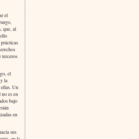
ar el
bargo,
, que, al
ollo
 prácticas
derechos
e terceros
go, el
y la
 ellas. Un
l no es en
ados bajo
están
lizadas en
hacia sus
omía, en la