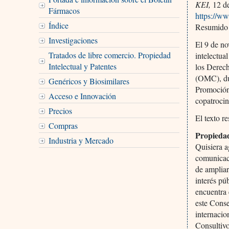
KEI,
12 d
Fármacos
https://w
Índice
Resumido 
Investigaciones
El 9 de no
Tratados de libre comercio. Propiedad
intelectua
Intelectual y Patentes
los Derec
(OMC), dur
Genéricos y Biosimilares
Promoción 
Acceso e Innovación
copatrocin
Precios
El texto r
Compras
Propiedad
Industria y Mercado
Quisiera a
comunicaci
de ampliar
interés pú
encuentra 
este Conse
internacio
Consultivo