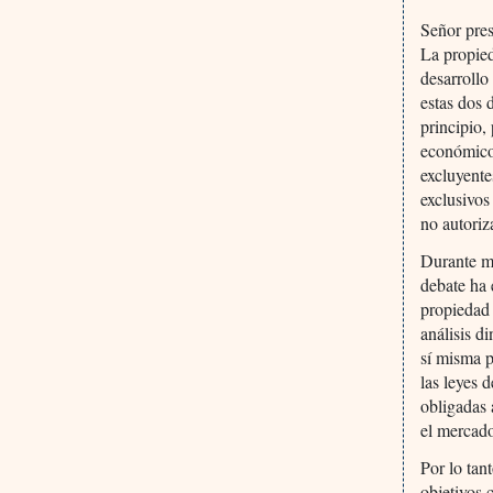
Señor pres
La propied
desarroll
estas dos 
principio,
económico 
excluyente
exclusivos
no autoriz
Durante m
debate ha 
propiedad 
análisis d
sí misma p
las leyes 
obligadas 
el mercad
Por lo tan
objetivos 