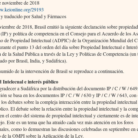
e noviembre de 2018
ww.keionline.org/29193
y traducido por Salud y Fármacos
viembre de 2018, Brasil emitió la siguiente declaración sobre propieda
l (IP) y política de competencia en el Consejo para el Acuerdo de los A
ho de Propiedad Intelectual (ADPIC) de la Organización Mundial del 
ante el punto 13 del orden del día sobre Propiedad Intelectual e Interé
de la Salud Pública a través de la Ley y Políticas de Competencia (un
ado por Brasil, India, y Sudáfrica).
esumido de la intervención de Brasil se reproduce a continuación.
 Intelecual e interés público
gradecer a Sudáfrica por la distribución del documento IP / C / W / 649
ón se basa en los documentos IP / C / W / 630 y IP / C / W / 643, con 
 los debates sobre la compleja interacción entre la propiedad intelectual
blico. El debate sobre la relación entre la propiedad intelectual y la com
en el centro del sistema de propiedad intelectual y ciertamente es de int
jo. Este es un tema que ha atraído cada vez más atención en los foros
nales, como lo demuestran las discusiones celebradas en septiembre en 
 de la OMPI sobre la Aplicación de la Ley.