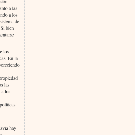
nsión
anto a las
ndo a los
 sistema de
 Si bien
mentarse
e los
cas. En la
avoreciendo
 propiedad
as las
 a los
políticas
davía hay
as