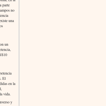
a parte
 campos no
tencia
existe una
os
con un
etencia,
US$10
petencia
. El
didas en la
l,
la vida.
inverso y