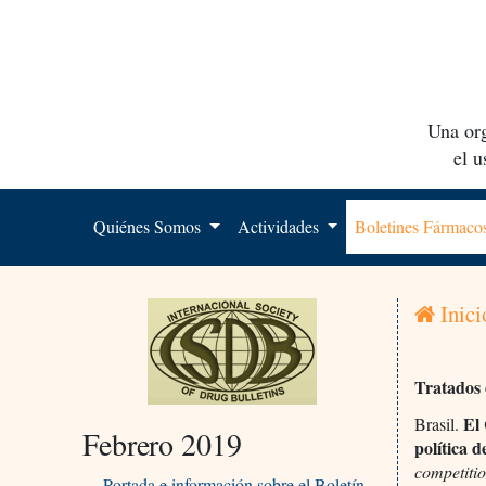
Una org
el 
Quiénes Somos
Actividades
Boletines Fármac
Inici
Tratados 
El 
Brasil.
Febrero 2019
política 
competitio
Portada e información sobre el Boletín