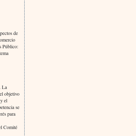
d
spectos de
Comercio
s Público:
 tema
. La
el objetivo
 y el
petencia se
erés para
el Comité