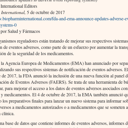
nternational Editors
International,
5 de octubre de 2017
w.biopharminternational.com/fda-and-ema-announce-updates-adverse-e
systems-0
 por Salud y Fármacos
nismos reguladores están tratando de mejorar sus respectivos sistemas
ón de eventos adversos, como parte de un esfuerzo por aumentar la tran
sión de la seguridad de los medicamentos.
la Agencia Europea de Medicamentos (EMA) han anunciado por sepa
alizando sus respectivos sistemas de notificación de eventos adversos. E
 de 2017, la FDA anunció la inclusión de una nueva función al panel d
cación de Eventos Adversos (FAERS). Se trata de una herramienta de b
sar, para mejorar el acceso a los datos de eventos adversos asociados co
s y medicamentos. El 4 de octubre de 2017, la EMA también anunció q
 los preparativos finales para lanzar un nuevo sistema para informar sob
dversos a medicamentos autorizados o a medicamentos que se someten 
 clínica.
 base de datos que contiene informes de eventos adversos, informes d