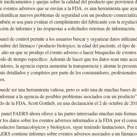
de medicamentos y quejas sobre la calidad del producto que provienen d
e eventos adversos que se envían a la FDA, es una herramienta que ayu
identificar nuevos problemas de seguridad con un producto comercializ
mbién se usa para evaluar el cumplimiento del fabricante con la regulac
ación de informes y las respuestas a solicitudes externas de información.
anel de control permite a los usuarios buscar y organizar datos utilizand
mbre del fármaco / producto biológico, la edad del paciente, el tipo de
l año en que se produjo el evento adverso o hacer búsquedas de eventos
odo de tiempo específico. Además de hacer que los datos sean más acce
idores, la agencia espera aumentar la transparencia y alentar la present
ás detallados y completos por parte de los consumidores, profesionales
ros.
ede ser una herramienta valiosa, pero es solo una de muchas bases de
nformar a la agencia de posibles problemas asociados con un producto”,
o de la FDA, Scott Gottlieb, en una declaración el 2 de octubre de 20
l panel FAERS ahora ofrece a las partes interesadas muchas más formas
r los datos sobre los eventos adversos informados a la FDA por el con
ductos farmacológicos y biológicos, sigue teniendo limitaciones. Por 
ERS contiene informes sobre eventos adversos asociados a un fármaco