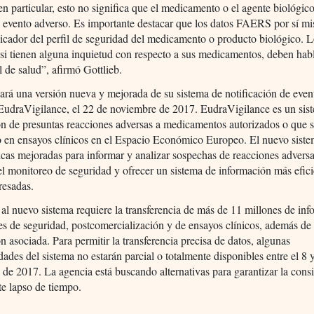
en particular, esto no significa que el medicamento o el agente biológic
l evento adverso. Es importante destacar que los datos FAERS por sí m
icador del perfil de seguridad del medicamento o producto biológico. 
 si tienen alguna inquietud con respecto a sus medicamentos, deben hab
l de salud”, afirmó Gottlieb.
rá una versión nueva y mejorada de su sistema de notificación de even
 EudraVigilance, el 22 de noviembre de 2017. EudraVigilance es un sis
n de presuntas reacciones adversas a medicamentos autorizados o que s
o en ensayos clínicos en el Espacio Económico Europeo. El nuevo siste
ticas mejoradas para informar y analizar sospechas de reacciones advers
 el monitoreo de seguridad y ofrecer un sistema de información más efici
eresadas.
al nuevo sistema requiere la transferencia de más de 11 millones de inf
es de seguridad, postcomercialización y de ensayos clínicos, además de 
n asociada. Para permitir la transferencia precisa de datos, algunas
dades del sistema no estarán parcial o totalmente disponibles entre el 8 
de 2017. La agencia está buscando alternativas para garantizar la consi
te lapso de tiempo.