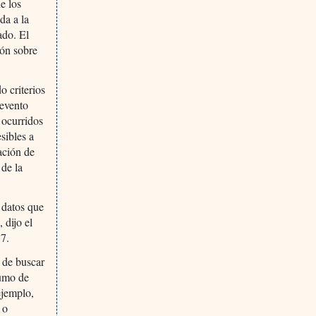
e los
da a la
ado. El
ión sobre
o criterios
 evento
 ocurridos
sibles a
ación de
 de la
 datos que
 dijo el
17.
 de buscar
sumo de
ejemplo,
 o