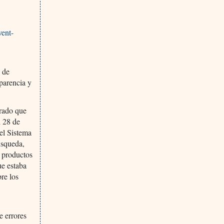
vent-
 de
sparencia y
rado que
l 28 de
el Sistema
úsqueda,
n productos
ue estaba
re los
a
e errores