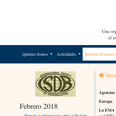
Una org
el 
Quiénes Somos
Actividades
Boletines Fármac
Inici
Agencias
Europa
Febrero 2018
La EMA y 
Portada e información sobre el Boletín
and EMA a