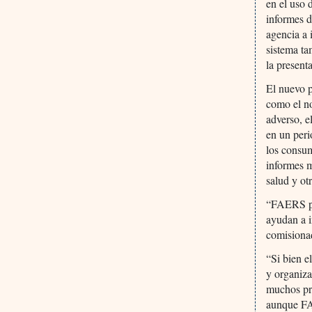
en el uso 
informes d
agencia a 
sistema ta
la present
El nuevo p
como el no
adverso, e
en un peri
los consum
informes m
salud y ot
“FAERS pu
ayudan a i
comisionad
“Si bien e
y organiza
muchos pro
aunque FA