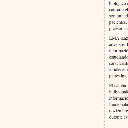
biológico 
causado e
son un ind
pacientes,
profesiona
EMA lanza
adversos,
informació
estudiand
caracterís
fortalecer
partes int
El cambio 
individual
informació
funcionali
noviembre 
durante es