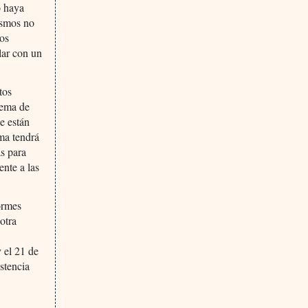
o haya
ismos no
Los
lar con un
tos
tema de
e están
ma tendrá
as para
ente a las
ormes
otra
y el 21 de
stencia