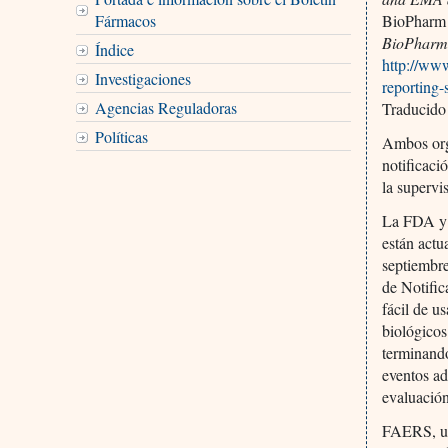
Fármacos
BioPharm I
BioPharm 
Índice
http://ww
Investigaciones
reporting-
Agencias Reguladoras
Traducido
Políticas
Ambos orga
notificaci
la supervi
La FDA y 
están actu
septiembre
de Notifi
fácil de u
biológico
terminando
eventos a
evaluación
FAERS, una