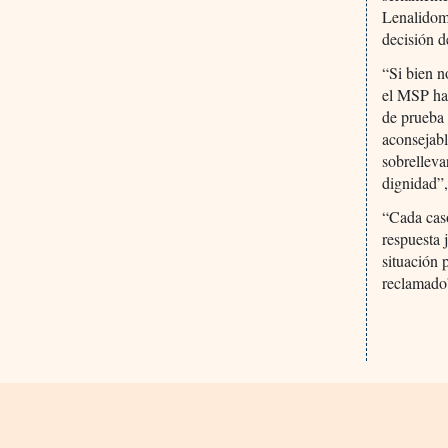
Lenalidom
decisión 
“Si bien n
el MSP han
de prueba 
aconsejabl
sobrelleva
dignidad”,
“Cada caso
respuesta 
situación 
reclamado”