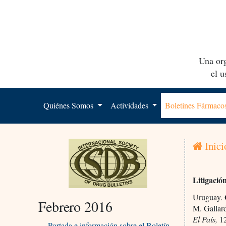
Una org
el 
Quiénes Somos
Actividades
Boletines Fármac
Inici
Litigació
Uruguay.
Febrero 2016
M. Galla
El País,
12
Portada e información sobre el Boletín