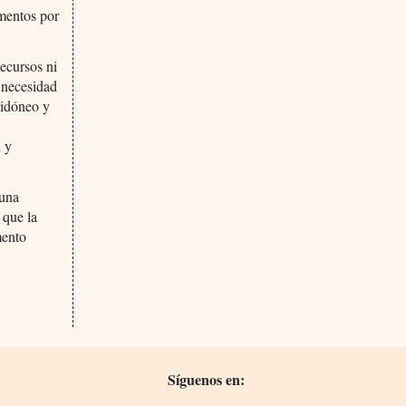
mentos por
Recursos ni
 necesidad
 idóneo y
d y
 una
 que la
mento
Síguenos en: