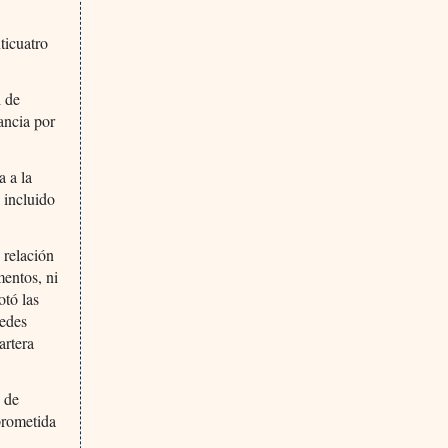
ticuatro
l de
ancia por
a a la
 incluido
 relación
mentos, ni
otó las
sedes
artera
o de
prometida