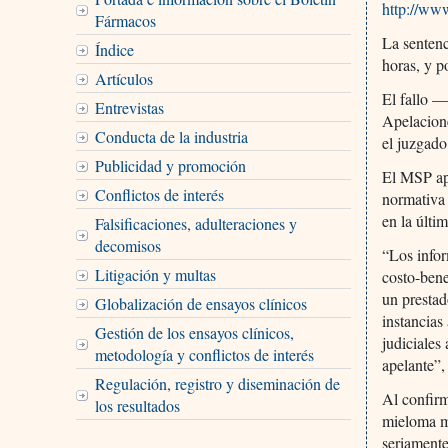
http://ww
Fármacos
La sentenc
Índice
horas, y p
Artículos
El fallo —
Entrevistas
Apelacione
Conducta de la industria
el juzgad
Publicidad y promoción
El MSP ape
Conflictos de interés
normativa 
en la últ
Falsificaciones, adulteraciones y
decomisos
“Los infor
Litigación y multas
costo-bene
un prestad
Globalización de ensayos clínicos
instancias
Gestión de los ensayos clínicos,
judiciales
metodología y conflictos de interés
apelante”,
Regulación, registro y diseminación de
Al confirm
los resultados
mieloma mú
seriamente