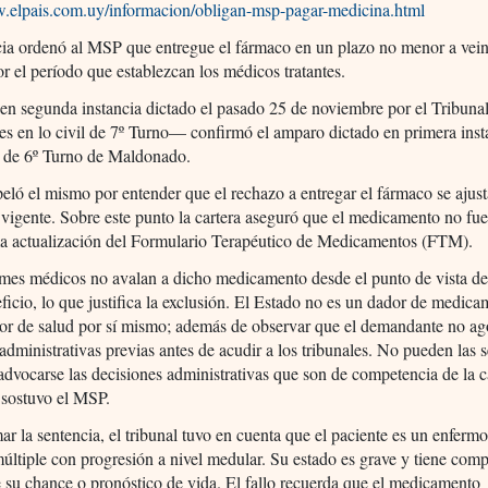
w.elpais.com.uy/informacion/obligan-msp-pagar-medicina.html
ia ordenó al MSP que entregue el fármaco en un plazo no menor a vein
or el período que establezcan los médicos tratantes.
en segunda instancia dictado el pasado 25 de noviembre por el Tribuna
s en lo civil de 7º Turno— confirmó el amparo dictado en primera inst
o de 6º Turno de Maldonado.
ló el mismo por entender que el rechazo a entregar el fármaco se ajust
vigente. Sobre este punto la cartera aseguró que el medicamento no fue
ima actualización del Formulario Terapéutico de Medicamentos (FTM).
mes médicos no avalan a dicho medicamento desde el punto de vista de
ficio, lo que justifica la exclusión. El Estado no es un dador de medica
or de salud por sí mismo; además de observar que el demandante no ag
 administrativas previas antes de acudir a los tribunales. No pueden las 
 advocarse las decisiones administrativas que son de competencia de la c
 sostuvo el MSP.
ar la sentencia, el tribunal tuvo en cuenta que el paciente es un enferm
ltiple con progresión a nivel medular. Su estado es grave y tiene com
 su chance o pronóstico de vida. El fallo recuerda que el medicamento