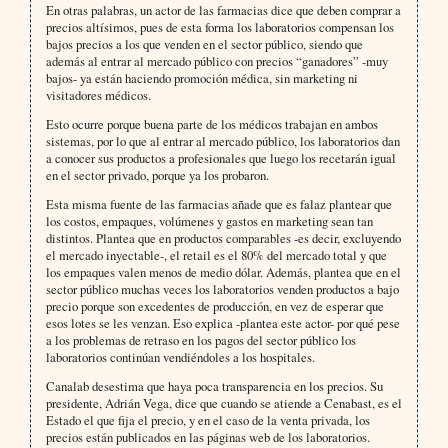
En otras palabras, un actor de las farmacias dice que deben comprar a
precios altísimos, pues de esta forma los laboratorios compensan los
bajos precios a los que venden en el sector público, siendo que
además al entrar al mercado público con precios “ganadores” -muy
bajos- ya están haciendo promoción médica, sin marketing ni
visitadores médicos.
Esto ocurre porque buena parte de los médicos trabajan en ambos
sistemas, por lo que al entrar al mercado público, los laboratorios dan
a conocer sus productos a profesionales que luego los recetarán igual
en el sector privado, porque ya los probaron.
Esta misma fuente de las farmacias añade que es falaz plantear que
los costos, empaques, volúmenes y gastos en marketing sean tan
distintos. Plantea que en productos comparables -es decir, excluyendo
el mercado inyectable-, el retail es el 80% del mercado total y que
los empaques valen menos de medio dólar. Además, plantea que en el
sector público muchas veces los laboratorios venden productos a bajo
precio porque son excedentes de producción, en vez de esperar que
esos lotes se les venzan. Eso explica -plantea este actor- por qué pese
a los problemas de retraso en los pagos del sector público los
laboratorios continúan vendiéndoles a los hospitales.
Canalab desestima que haya poca transparencia en los precios. Su
presidente, Adrián Vega, dice que cuando se atiende a Cenabast, es el
Estado el que fija el precio, y en el caso de la venta privada, los
precios están publicados en las páginas web de los laboratorios.