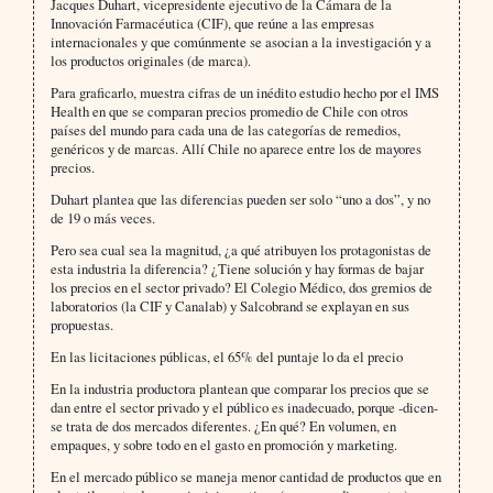
Jacques Duhart, vicepresidente ejecutivo de la Cámara de la
Innovación Farmacéutica (CIF), que reúne a las empresas
internacionales y que comúnmente se asocian a la investigación y a
los productos originales (de marca).
Para graficarlo, muestra cifras de un inédito estudio hecho por el IMS
Health en que se comparan precios promedio de Chile con otros
países del mundo para cada una de las categorías de remedios,
genéricos y de marcas. Allí Chile no aparece entre los de mayores
precios.
Duhart plantea que las diferencias pueden ser solo “uno a dos”, y no
de 19 o más veces.
Pero sea cual sea la magnitud, ¿a qué atribuyen los protagonistas de
esta industria la diferencia? ¿Tiene solución y hay formas de bajar
los precios en el sector privado? El Colegio Médico, dos gremios de
laboratorios (la CIF y Canalab) y Salcobrand se explayan en sus
propuestas.
En las licitaciones públicas, el 65% del puntaje lo da el precio
En la industria productora plantean que comparar los precios que se
dan entre el sector privado y el público es inadecuado, porque -dicen-
se trata de dos mercados diferentes. ¿En qué? En volumen, en
empaques, y sobre todo en el gasto en promoción y marketing.
En el mercado público se maneja menor cantidad de productos que en