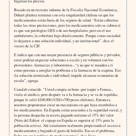
bajarían los precios.
Basado en un reciente informe de la Fiscalía Nacional Económica,
Duhart plantea terminar con esta singularidad chilena en que los
medicamentos están fuera de los seguros de salud. “Están cubiertas
todas las otras prestaciones, pero los medicamentos solo se cubren si
es que son patologías GES o de uso hospitalario, pero en el uso
ambulatorio, la cobertura baja drásticamente. Porque como sociedad
lo dejamos a una solución individual, y no institucional”, dice el
vocero de la CIF.
E indica que con una mayor presencia de seguros públicos y privados,
estos podrían negociar soluciones a escala y en volumen con los
proveedores -farmacias y laboratorios-, “y no que te manden a ti
como persona a arreglar tu problema a la farmacia de la esquina. Eso
(la solución atomizada e individual) impide alcanzar economías de
escala”, agrega.
Canalab coincide. “Usted compra su bono -por isapre o Fonasa-,
visita al médico, pero después va a la farmacia y se va de espaldas,
porque le salió $100.000 (US$1=700 pesos chilenos). Entonces,
nosotros proponemos crear un mecanismo en que haya reembolso a
los medicamentos. En España están asociados a la seguridad social, y
la persona despacha su receta pagando máximo el 15% del valor
(Nota del Editor: el copago en España es superior al 15% para la
población activa). Ahí estaríamos realmente propiciando el acceso a
medicamentos y bajando el gasto de bolsillo. Ese es el problema.
Falta una real política de medicamentos”, dice Vega.