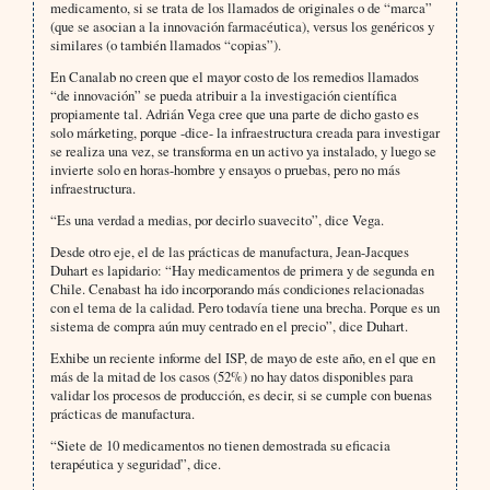
medicamento, si se trata de los llamados de originales o de “marca”
(que se asocian a la innovación farmacéutica), versus los genéricos y
similares (o también llamados “copias”).
En Canalab no creen que el mayor costo de los remedios llamados
“de innovación” se pueda atribuir a la investigación científica
propiamente tal. Adrián Vega cree que una parte de dicho gasto es
solo márketing, porque -dice- la infraestructura creada para investigar
se realiza una vez, se transforma en un activo ya instalado, y luego se
invierte solo en horas-hombre y ensayos o pruebas, pero no más
infraestructura.
“Es una verdad a medias, por decirlo suavecito”, dice Vega.
Desde otro eje, el de las prácticas de manufactura, Jean-Jacques
Duhart es lapidario: “Hay medicamentos de primera y de segunda en
Chile. Cenabast ha ido incorporando más condiciones relacionadas
con el tema de la calidad. Pero todavía tiene una brecha. Porque es un
sistema de compra aún muy centrado en el precio”, dice Duhart.
Exhibe un reciente informe del ISP, de mayo de este año, en el que en
más de la mitad de los casos (52%) no hay datos disponibles para
validar los procesos de producción, es decir, si se cumple con buenas
prácticas de manufactura.
“Siete de 10 medicamentos no tienen demostrada su eficacia
terapéutica y seguridad”, dice.