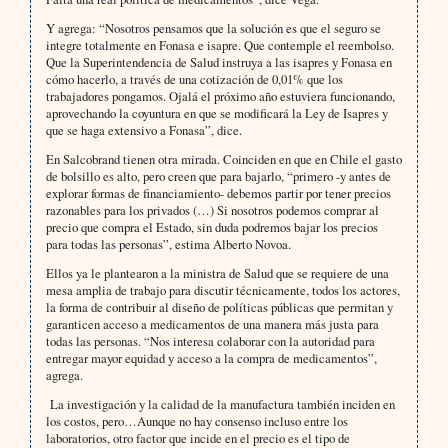
Y agrega: “Nosotros pensamos que la solución es que el seguro se
integre totalmente en Fonasa e isapre. Que contemple el reembolso.
Que la Superintendencia de Salud instruya a las isapres y Fonasa en
cómo hacerlo, a través de una cotización de 0,01% que los
trabajadores pongamos. Ojalá el próximo año estuviera funcionando,
aprovechando la coyuntura en que se modificará la Ley de Isapres y
que se haga extensivo a Fonasa”, dice.
En Salcobrand tienen otra mirada. Coinciden en que en Chile el gasto
de bolsillo es alto, pero creen que para bajarlo, “primero -y antes de
explorar formas de financiamiento- debemos partir por tener precios
razonables para los privados (…) Si nosotros podemos comprar al
precio que compra el Estado, sin duda podremos bajar los precios
para todas las personas”, estima Alberto Novoa.
Ellos ya le plantearon a la ministra de Salud que se requiere de una
mesa amplia de trabajo para discutir técnicamente, todos los actores,
la forma de contribuir al diseño de políticas públicas que permitan y
garanticen acceso a medicamentos de una manera más justa para
todas las personas. “Nos interesa colaborar con la autoridad para
entregar mayor equidad y acceso a la compra de medicamentos”,
agrega.
La investigación y la calidad de la manufactura también inciden en
los costos, pero…Aunque no hay consenso incluso entre los
laboratorios, otro factor que incide en el precio es el tipo de