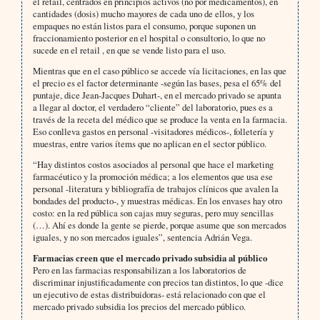
el retail, centrados en principios activos (no por medicamentos), en
cantidades (dosis) mucho mayores de cada uno de ellos, y los
empaques no están listos para el consumo, porque suponen un
fraccionamiento posterior en el hospital o consultorio, lo que no
sucede en el retail , en que se vende listo para el uso.
Mientras que en el caso público se accede vía licitaciones, en las que
el precio es el factor determinante -según las bases, pesa el 65% del
puntaje, dice Jean-Jacques Duhart-, en el mercado privado se apunta
a llegar al doctor, el verdadero “cliente” del laboratorio, pues es a
través de la receta del médico que se produce la venta en la farmacia.
Eso conlleva gastos en personal -visitadores médicos-, folletería y
muestras, entre varios ítems que no aplican en el sector público.
“Hay distintos costos asociados al personal que hace el marketing
farmacéutico y la promoción médica; a los elementos que usa ese
personal -literatura y bibliografía de trabajos clínicos que avalen la
bondades del producto-, y muestras médicas. En los envases hay otro
costo: en la red pública son cajas muy seguras, pero muy sencillas
(…). Ahí es donde la gente se pierde, porque asume que son mercados
iguales, y no son mercados iguales”, sentencia Adrián Vega.
Farmacias creen que el mercado privado subsidia al público
Pero en las farmacias responsabilizan a los laboratorios de
discriminar injustificadamente con precios tan distintos, lo que -dice
un ejecutivo de estas distribuidoras- está relacionado con que el
mercado privado subsidia los precios del mercado público.