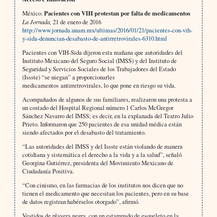
México.
Pacientes con VIH protestan por falta de medicamentos
La Jornada,
21 de enero de 2016
http://www.jornada.unam.mx/ultimas/2016/01/21/pacientes-con-vih-
y-sida-denuncian-desabasto-de-antirretrovirales-6310.html
Pacientes con VIH-Sida dijeron esta mañana que autoridades del
Instituto Mexicano del Seguro Social (IMSS) y del Instituto de
Seguridad y Servicios Sociales de los Trabajadores del Estado
(Issste) “se niegan” a proporcionarles
medicamentos antirretrovirales, lo que pone en riesgo su vida.
Acompañados de algunos de sus familiares, realizaron una protesta a
un costado del Hospital Regional número 1 Carlos McGregor
Sánchez Navarro del IMSS; es decir, en la explanada del Teatro Julio
Prieto. Informaron que 250 pacientes de esa unidad médica están
siendo afectados por el desabasto del tratamiento.
“Las autoridades del IMSS y del Issste están violando de manera
cotidiana y sistemática el derecho a la vida y a la salud”, señaló
Georgina Gutiérrez, presidenta del Movimiento Mexicano de
Ciudadanía Positiva.
“Con cinismo, en las farmacias de los institutos nos dicen que no
tienen el medicamento que necesitan los pacientes, pero en su base
de datos registran habérselos otorgado”, afirmó.
Vestidos de playera negra, con un estampado de esqueleto en la