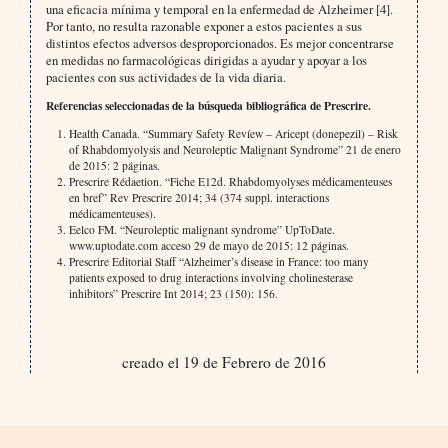
una eficacia mínima y temporal en la enfermedad de Alzheimer [4].
Por tanto, no resulta razonable exponer a estos pacientes a sus
distintos efectos adversos desproporcionados. Es mejor concentrarse
en medidas no farmacológicas dirigidas a ayudar y apoyar a los
pacientes con sus actividades de la vida diaria.
Referencias seleccionadas de la búsqueda bibliográfica de Prescrire.
Health Canada. “Summary Safety Revíew – Aricept (donepezil) – Risk
of Rhabdomyolysis and Neuroleptic Malignant Syndrome” 21 de enero
de 2015: 2 páginas.
Prescrire Rédaetion. “Fiche E12d. Rhabdomyolyses médicamenteuses
en bref” Rev Prescrire 2014; 34 (374 suppl. interactions
médicamenteuses).
Eelco FM. “Neuroleptic malignant syndrome” UpToDate.
www.uptodate.com acceso 29 de mayo de 2015: 12 páginas.
Prescrire Editorial Staff “Alzheimer’s disease in France: too many
patients exposed to drug interactions involving cholinesterase
inhibitors” Prescrire Int 2014; 23 (150): 156.
creado el 19 de Febrero de 2016