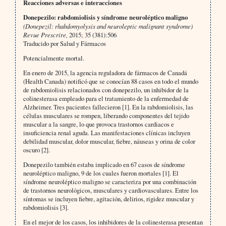
Reacciones adversas e interacciones
Donepezilo: rabdomiolisis y síndrome neuroléptico maligno
(Donepezil: rhabdomyolysis and neuroleptic malignant syndrome)
Revue Prescrire,
2015; 35 (381):506
Traducido por Salud y Fármacos
Potencialmente mortal.
En enero de 2015, la agencia reguladora de fármacos de Canadá
(Health Canada) notificó que se conocían 88 casos en todo el mundo
de rabdomiolisis relacionados con donepezilo, un inhibidor de la
colinesterasa empleado para el tratamiento de la enfermedad de
Alzheimer. Tres pacientes fallecieron [1]. En la rabdomiolisis, las
células musculares se rompen, liberando componentes del tejido
muscular a la sangre, lo que provoca trastornos cardiacos e
insuficiencia renal aguda. Las manifestaciones clínicas incluyen
debilidad muscular, dolor muscular, fiebre, náuseas y orina de color
oscuro [2].
Donepezilo también estaba implicado en 67 casos de síndrome
neuroléptico maligno, 9 de los cuales fueron mortales [1]. El
síndrome neuroléptico maligno se caracteriza por una combinación
de trastornos neurológicos, musculares y cardiovasculares. Entre los
síntomas se incluyen fiebre, agitación, delirios, rigidez muscular y
rabdomiolisis [3].
En el mejor de los casos, los inhibidores de la colinesterasa presentan