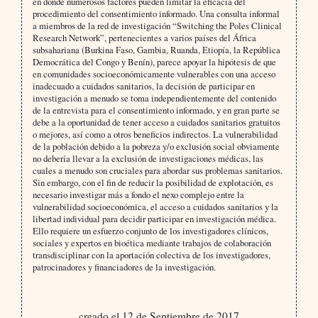
en donde numerosos factores pueden limitar la eficacia del
procedimiento del consentimiento informado. Una consulta informal
a miembros de la red de investigación “Switching the Poles Clinical
Research Network”, pertenecientes a varios países del África
subsahariana (Burkina Faso, Gambia, Ruanda, Etiopía, la República
Democrática del Congo y Benín), parece apoyar la hipótesis de que
en comunidades socioeconómicamente vulnerables con una acceso
inadecuado a cuidados sanitarios, la decisión de participar en
investigación a menudo se toma independientemente del contenido
de la entrevista para el consentimiento informado, y en gran parte se
debe a la oportunidad de tener acceso a cuidados sanitarios gratuitos
o mejores, así como a otros beneficios indirectos. La vulnerabilidad
de la población debido a la pobreza y/o exclusión social obviamente
no debería llevar a la exclusión de investigaciones médicas, las
cuales a menudo son cruciales para abordar sus problemas sanitarios.
Sin embargo, con el fin de reducir la posibilidad de explotación, es
necesario investigar más a fondo el nexo complejo entre la
vulnerabilidad socioeconómica, el acceso a cuidados sanitarios y la
libertad individual para decidir participar en investigación médica.
Ello requiere un esfuerzo conjunto de los investigadores clínicos,
sociales y expertos en bioética mediante trabajos de colaboración
transdisciplinar con la aportación colectiva de los investigadores,
patrocinadores y financiadores de la investigación.
creado el 12 de Septiembre de 2017