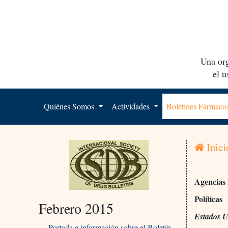
Una org
el 
Quiénes Somos
Actividades
Boletines Fármac
Inici
Agencias 
Políticas
Febrero 2015
Estados U
Portada e información sobre el Boletín