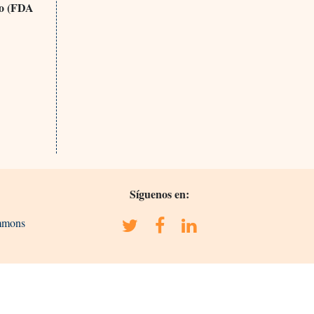
dio (FDA
Síguenos en:
ommons