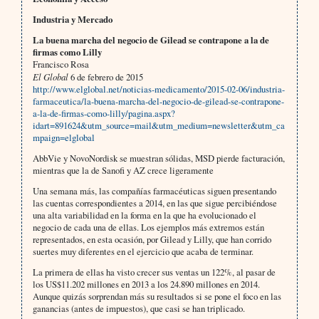
Industria y Mercado
La buena marcha del negocio de Gilead se contrapone a la de
firmas como Lilly
Francisco Rosa
El Global
6 de febrero de 2015
http://www.elglobal.net/noticias-medicamento/2015-02-06/industria-
farmaceutica/la-buena-marcha-del-negocio-de-gilead-se-contrapone-
a-la-de-firmas-como-lilly/pagina.aspx?
idart=891624&utm_source=mail&utm_medium=newsletter&utm_ca
mpaign=elglobal
AbbVie y NovoNordisk se muestran sólidas, MSD pierde facturación,
mientras que la de Sanofi y AZ crece ligeramente
Una semana más, las compañías farmacéuticas siguen presentando
las cuentas correspondientes a 2014, en las que sigue percibiéndose
una alta variabilidad en la forma en la que ha evolucionado el
negocio de cada una de ellas. Los ejemplos más extremos están
representados, en esta ocasión, por Gilead y Lilly, que han corrido
suertes muy diferentes en el ejercicio que acaba de terminar.
La primera de ellas ha visto crecer sus ventas un 122%, al pasar de
los US$11.202 millones en 2013 a los 24.890 millones en 2014.
Aunque quizás sorprendan más su resultados si se pone el foco en las
ganancias (antes de impuestos), que casi se han triplicado.