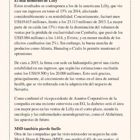
El mal momento de Lilly
Estos resultados se contraponen a los de la americana Lilly, que vio
caer sus ingresos en torno al 15% en 2014, afectando
considerablemente a su rentabilidad. Concretamente, facturó unos
US$19.615 millones, frente a los 23.113 millones de 2013. La mayor
parte de su caída (un 13%) vino de la disminución del volumen de
ventas por la pérdida de exclusividad con Cymbalta, que pasó de los
US$5.084 millones a los 1.614, y Evista; y en menor medida de los
efectos cambiarios (un 2%). Sin embargo, la buena marcha de
productos como Alimta, Humalog o Cialis le permite mantener el
optimismo.
De cara a 2015, la firma con sede en Indianápolis prevé una cierta
estabilidad en sus ingresos, que según las estimaciones oscilarán
entre los US$19.500 y los 20.000 millones. Esto será gracias,
principalmente, al crecimiento de las ventas en el área de animal
health, que se vio reforzada con la adquisición del negocio de
Novartis.
Como confirmó el vicepcesidente de Asuntos Corporativos de la
compañía en una reciente entrevista con EG, la diabetes será el área
con mayor peso en las ventas de Lilly en el corto-plazo, siendo la
oncologí
a y las enfermedades neurodegerativas, como el Alzhéimer,
las apuestas de futuro.
MSD también pierde fuelle
Otra de las compañías que ha visto retroceder su negocio ha sido
Merck Sharp & Dhome (MSD), que perdió el 4% de sus ventas, al