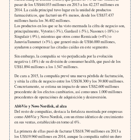
pasar de los US$44.033 millones en 2013 a los 42.237 millones en
2014. La caída principal tuvo lugar en la unidad de productos
farmacéuticos, que facturó un 4% menos, desde los US$37.437
millones hasta los 36.402 millones.
Los productos en los que se ha visto mermada la cifra de negocio son,
principalmente, Vytorin (-3%), Gardasil (-5%), Nasonex (-18%) o
Singulair (-9%), mientras que otros como Remicade (+4%) o
Januvia/Janumet (+3%), que generó más de US$6.000 millones,
ayudaron a compensar las citadas caídas en este segmento.
Sin embargo, la compañía se vio perjudicada por la evolución
negativa (-18%) de su división de consumer health, que pasó de los
US$1.894 millones a los 1.547 millones.
De cara a 2015, la compañía prevé una nueva pérdida de facturación,
y sitúa la cifra de negocio entre los US$38.300 y los 39.800 millones.
Concretamente, se estima un impacto de unos US$2.600 millones
procedente de los efectos cambiarios, así como unos 1.000 millones
procedentes de operaciónes de adquisición y desinversión.
AbbVie y Novo Nordisk, al alza
Del resto de compañías, destaca la fortaleza mostrada por empresas
como AbbVie y Novo Nordisk, con un ritmo idéntico de crecimiento
en sus ventas, establecido en torno al 6%.
La primera de ellas pasó de facturar US$18.790 millones en 2013 a
los US$19.960 millones en 2014, aunque la compañía sufrió un duro