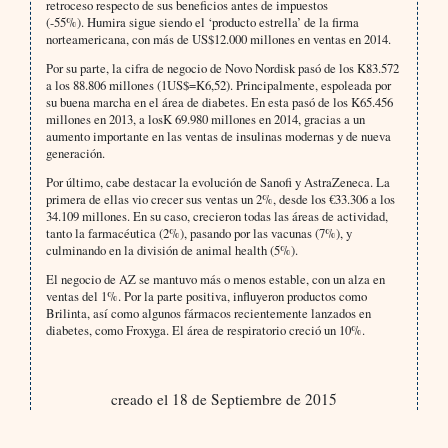
retroceso respecto de sus beneficios antes de impuestos
(-55%). Humira sigue siendo el ‘producto estrella’ de la firma
norteamericana, con más de US$12.000 millones en ventas en 2014.
Por su parte, la cifra de negocio de Novo Nordisk pasó de los K83.572
a los 88.806 millones (1US$=K6,52). Principalmente, espoleada por
su buena marcha en el área de diabetes. En esta pasó de los K65.456
millones en 2013, a losK 69.980 millones en 2014, gracias a un
aumento importante en las ventas de insulinas modernas y de nueva
generación.
Por último, cabe destacar la evolución de Sanofi y AstraZeneca. La
primera de ellas vio crecer sus ventas un 2%, desde los €33.306 a los
34.109 millones. En su caso, crecieron todas las áreas de actividad,
tanto la farmacéutica (2%), pasando por las vacunas (7%), y
culminando en la división de animal health (5%).
El negocio de AZ se mantuvo más o menos estable, con un alza en
ventas del 1%. Por la parte positiva, influyeron productos como
Brilinta, así como algunos fármacos recientemente lanzados en
diabetes, como Froxyga. El área de respiratorio creció un 10%.
creado el 18 de Septiembre de 2015