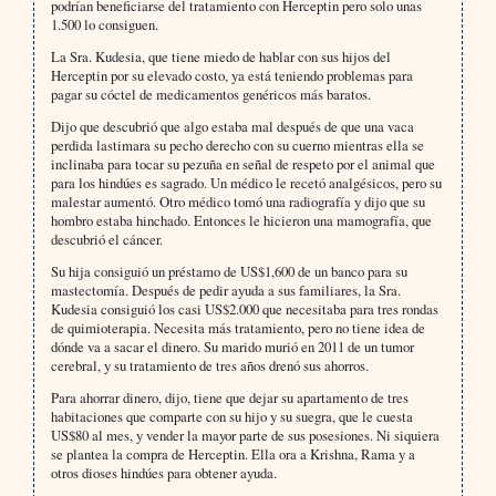
podrían beneficiarse del tratamiento con Herceptin pero solo unas
1.500 lo consiguen.
La Sra. Kudesia, que tiene miedo de hablar con sus hijos del
Herceptin por su elevado costo, ya está teniendo problemas para
pagar su cóctel de medicamentos genéricos más baratos.
Dijo que descubrió que algo estaba mal después de que una vaca
perdida lastimara su pecho derecho con su cuerno mientras ella se
inclinaba para tocar su pezuña en señal de respeto por el animal que
para los hindúes es sagrado. Un médico le recetó analgésicos, pero su
malestar aumentó. Otro médico tomó una radiografía y dijo que su
hombro estaba hinchado. Entonces le hicieron una mamografía, que
descubrió el cáncer.
Su hija consiguió un préstamo de US$1,600 de un banco para su
mastectomía. Después de pedir ayuda a sus familiares, la Sra.
Kudesia consiguió los casi US$2.000 que necesitaba para tres rondas
de quimioterapia. Necesita más tratamiento, pero no tiene idea de
dónde va a sacar el dinero. Su marido murió en 2011 de un tumor
cerebral, y su tratamiento de tres años drenó sus ahorros.
Para ahorrar dinero, dijo, tiene que dejar su apartamento de tres
habitaciones que comparte con su hijo y su suegra, que le cuesta
US$80 al mes, y vender la mayor parte de sus posesiones. Ni siquiera
se plantea la compra de Herceptin. Ella ora a Krishna, Rama y a
otros dioses hindúes para obtener ayuda.