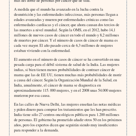
más del doble de personas por cáncer que de sida.
A medida que el mundo ha avanzado en la lucha contra la
desnutrición y las enfermedades infecciosas, más personas llegan a
edades avanzadas y mueren por enfermedades crónicas como las
enfermedades cardíacas y el cáncer, que ahora causan dos tercios de
las muertes a nivel mundial. Según la OMS, en el 2012, hubo 14,1
millones de nuevos casos de cáncer en todo el mundo y 8,2 millones
de muertes por cáncer. Y el número de casos de cáncer de mama es
cada vez mayor. El año pasado cerca de 6,3 millones de mujeres
estaban viviendo con la enfermedad.
El aumento en el número de casos de cáncer se ha convertido en una
pesada carga para el débil sistema de salud de la India. Las mujeres
indias, si bien tienen menos probabilidades de contraer cáncer de
mama que las de EE UU, tienen muchas más probabilidades de morir
a causa del cáncer. Según la Organización Mundial de la Salud, en
India, anualmente, el cáncer de mama se diagnostica en
aproximadamente 115. 000 mujeres, y en el 2008 unas 54.000 mujeres
murieron por esa causa.
En las calles de Nueva Delhi, las mujeres enseñan las notas médicas
y piden dinero para comprar los tratamientos que les han prescrito.
India tiene sólo 27 centros oncológicos públicos para 1.200 millones
de personas. El gobierno ha prometido añadir otros 50 en los próximos
años, pero los expertos dicen que seguirán siendo muy insuficientes
para responder a la demanda.