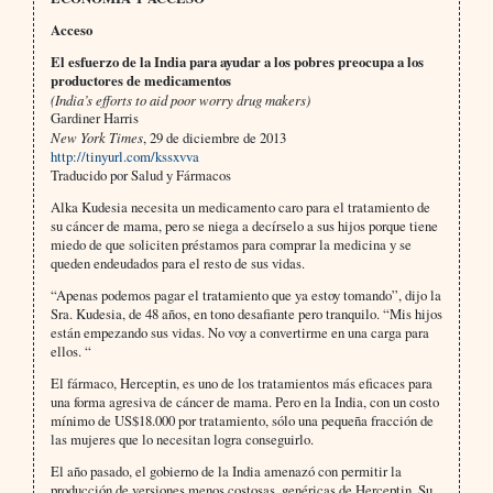
Acceso
El esfuerzo de la India para ayudar a los pobres preocupa a los
productores de medicamentos
(India’s efforts to aid poor worry drug makers)
Gardiner Harris
New York Times
, 29 de diciembre de 2013
http://tinyurl.com/kssxvva
Traducido por Salud y Fármacos
Alka Kudesia necesita un medicamento caro para el tratamiento de
su cáncer de mama, pero se niega a decírselo a sus hijos porque tiene
miedo de que soliciten préstamos para comprar la medicina y se
queden endeudados para el resto de sus vidas.
“Apenas podemos pagar el tratamiento que ya estoy tomando”, dijo la
Sra. Kudesia, de 48 años, en tono desafiante pero tranquilo. “Mis hijos
están empezando sus vidas. No voy a convertirme en una carga para
ellos. “
El fármaco, Herceptin, es uno de los tratamientos más eficaces para
una forma agresiva de cáncer de mama. Pero en la India, con un costo
mínimo de US$18.000 por tratamiento, sólo una pequeña fracción de
las mujeres que lo necesitan logra conseguirlo.
El año pasado, el gobierno de la India amenazó con permitir la
producción de versiones menos costosas, genéricas de Herceptin. Su