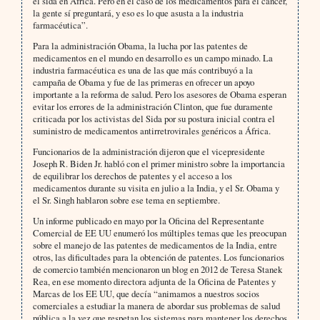
el sida en África. Pero en el caso de los medicamentos para el cáncer,
la gente sí preguntará, y eso es lo que asusta a la industria
farmacéutica”.
Para la administración Obama, la lucha por las patentes de
medicamentos en el mundo en desarrollo es un campo minado. La
industria farmacéutica es una de las que más contribuyó a la
campaña de Obama y fue de las primeras en ofrecer un apoyo
importante a la reforma de salud. Pero los asesores de Obama esperan
evitar los errores de la administración Clinton, que fue duramente
criticada por los activistas del Sida por su postura inicial contra el
suministro de medicamentos antirretrovirales genéricos a África.
Funcionarios de la administración dijeron que el vicepresidente
Joseph R. Biden Jr. habló con el primer ministro sobre la importancia
de equilibrar los derechos de patentes y el acceso a los
medicamentos durante su visita en julio a la India, y el Sr. Obama y
el Sr. Singh hablaron sobre ese tema en septiembre.
Un informe publicado en mayo por la Oficina del Representante
Comercial de EE UU enumeró los múltiples temas que les preocupan
sobre el manejo de las patentes de medicamentos de la India, entre
otros, las dificultades para la obtención de patentes. Los funcionarios
de comercio también mencionaron un blog en 2012 de Teresa Stanek
Rea, en ese momento directora adjunta de la Oficina de Patentes y
Marcas de los EE UU, que decía “animamos a nuestros socios
comerciales a estudiar la manera de abordar sus problemas de salud
pública a la vez que respetan los sistemas para mantener los derechos