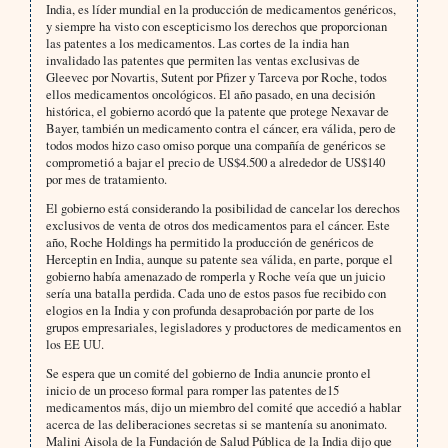
India, es líder mundial en la producción de medicamentos genéricos,
y siempre ha visto con escepticismo los derechos que proporcionan
las patentes a los medicamentos. Las cortes de la india han
invalidado las patentes que permiten las ventas exclusivas de
Gleevec por Novartis, Sutent por Pfizer y Tarceva por Roche, todos
ellos medicamentos oncológicos. El año pasado, en una decisión
histórica, el gobierno acordó que la patente que protege Nexavar de
Bayer, también un medicamento contra el cáncer, era válida, pero de
todos modos hizo caso omiso porque una compañía de genéricos se
comprometió a bajar el precio de US$4.500 a alrededor de US$140
por mes de tratamiento.
El gobierno está considerando la posibilidad de cancelar los derechos
exclusivos de venta de otros dos medicamentos para el cáncer. Este
año, Roche Holdings ha permitido la producción de genéricos de
Herceptin en India, aunque su patente sea válida, en parte, porque el
gobierno había amenazado de romperla y Roche veía que un juicio
sería una batalla perdida. Cada uno de estos pasos fue recibido con
elogios en la India y con profunda desaprobación por parte de los
grupos empresariales, legisladores y productores de medicamentos en
los EE UU.
Se espera que un comité del gobierno de India anuncie pronto el
inicio de un proceso formal para romper las patentes de15
medicamentos más, dijo un miembro del comité que accedió a hablar
acerca de las deliberaciones secretas si se mantenía su anonimato.
Malini Aisola de la Fundación de Salud Pública de la India dijo que