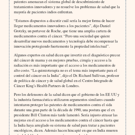
patentes amenazan el sistema global de descubrimiento de
tratamientos innovadores y no resuelve los problemas de salud que la
mayoría de pacientes indios enfrentan.
“Estamos dispuestos a discutir cuál sería la mejor forma de hacer
llegar medicamentos innovadores a los pacientes”, dijo Daniel
Grotzky, un portavoz de Roche, que tiene una amplia cartera de
medicamentos contra el cáncer. “Pero una sociedad que quiere
desarrollar nuevos medicamentos y tecnología debe recompensar la
innovación protegiendo fuertemente la propiedad intelectual”.
Algunos expertos en salud dicen que invertir en el diagnóstico precoz
del cáncer de mama y en mejores pruebas, cirugía y acceso a la
radiación es más importante que el acceso a los medicamentos de
alto costo. “La quimioterapia no es el tema más importante para el
control del cáncer en la India”, dijo el Dr. Richard Sullivan, profesor
de política de cáncer y de salud global en el Centro Integrado de
Cáncer King’s Health Partners de Londres.
Pero los defensores de la salud dicen que el gobierno de los EE UU y
la industria farmacéutica utilizaron argumentos similares cuando
intentaron proteger las patentes de medicamentos contra el sida
durante una gran parte de la década de 1990, una postura que el ex
presidente Bill Clinton más tarde lamentó. Sería injusto atrasar las
mejoras en el acceso a los medicamentos contra el cáncer hasta que
la India haya arreglado su sistema de salud para tratar a pacientes
oncológicos, dicen. Además hacen hincapié en que en India mueren