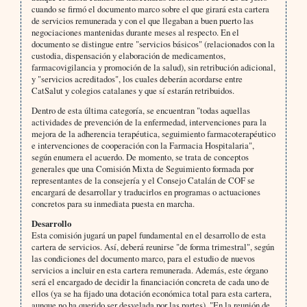
cuando se firmó el documento marco sobre el que girará esta cartera
de servicios remunerada y con el que llegaban a buen puerto las
negociaciones mantenidas durante meses al respecto. En el
documento se distingue entre "servicios básicos" (relacionados con la
custodia, dispensación y elaboración de medicamentos,
farmacovigilancia y promoción de la salud), sin retribución adicional,
y "servicios acreditados", los cuales deberán acordarse entre
CatSalut y colegios catalanes y que sí estarán retribuidos.
Dentro de esta última categoría, se encuentran "todas aquellas
actividades de prevención de la enfermedad, intervenciones para la
mejora de la adherencia terapéutica, seguimiento farmacoterapéutico
e intervenciones de cooperación con la Farmacia Hospitalaria",
según enumera el acuerdo. De momento, se trata de conceptos
generales que una Comisión Mixta de Seguimiento formada por
representantes de la consejería y el Consejo Catalán de COF se
encargará de desarrollar y traducirlos en programas o actuaciones
concretos para su inmediata puesta en marcha.
Desarrollo
Esta comisión jugará un papel fundamental en el desarrollo de esta
cartera de servicios. Así, deberá reunirse "de forma trimestral", según
las condiciones del documento marco, para el estudio de nuevos
servicios a incluir en esta cartera remunerada. Además, este órgano
será el encargado de decidir la financiación concreta de cada uno de
ellos (ya se ha fijado una dotación económica total para esta cartera,
aunque no ha querido ser desvelada por las partes). "En la reunión de