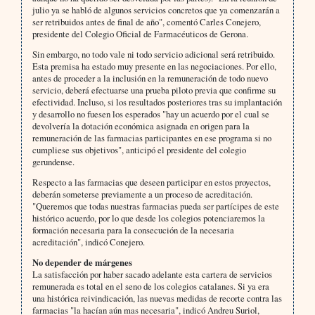
julio ya se habló de algunos servicios concretos que ya comenzarán a
ser retribuidos antes de final de año", comentó Carles Conejero,
presidente del Colegio Oficial de Farmacéuticos de Gerona.
Sin embargo, no todo vale ni todo servicio adicional será retribuido.
Esta premisa ha estado muy presente en las negociaciones. Por ello,
antes de proceder a la inclusión en la remuneración de todo nuevo
servicio, deberá efectuarse una prueba piloto previa que confirme su
efectividad. Incluso, si los resultados posteriores tras su implantación
y desarrollo no fuesen los esperados "hay un acuerdo por el cual se
devolvería la dotación económica asignada en origen para la
remuneración de las farmacias participantes en ese programa si no
cumpliese sus objetivos", anticipó el presidente del colegio
gerundense.
Respecto a las farmacias que deseen participar en estos proyectos,
deberán someterse previamente a un proceso de acreditación.
"Queremos que todas nuestras farmacias pueda ser partícipes de este
histórico acuerdo, por lo que desde los colegios potenciaremos la
formación necesaria para la consecución de la necesaria
acreditación", indicó Conejero.
No depender de márgenes
La satisfacción por haber sacado adelante esta cartera de servicios
remunerada es total en el seno de los colegios catalanes. Si ya era
una histórica reivindicación, las nuevas medidas de recorte contra las
farmacias "la hacían aún mas necesaria", indicó Andreu Suriol,