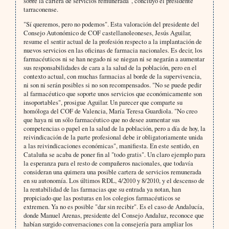
sobre la cartera de servicios remunerada", concluyó el presidente
tarraconense.
"Sí queremos, pero no podemos". Esta valoración del presidente del
Consejo Autonómico de COF castellanoleoneses, Jesús Aguilar,
resume el sentir actual de la profesión respecto a la implantación de
nuevos servicios en las oficinas de farmacia nacionales. Es decir, los
farmacéuticos ni se han negado ni se niegan ni se negarán a aumentar
sus responsabilidades de cara a la salud de la población, pero en el
contexto actual, con muchas farmacias al borde de la supervivencia,
ni son ni serán posibles si no son recompensados. "No se puede pedir
al farmacéutico que soporte unos servicios que económicamente son
insoportables", prosigue Aguilar. Un parecer que comparte su
homóloga del COF de Valencia, María Teresa Guardiola. "No creo
que haya ni un sólo farmacéutico que no desee aumentar sus
competencias o papel en la salud de la población, pero a día de hoy, la
reivindicación de la parte profesional debe ir obligatoriamente unida
a las reivindicaciones económicas", manifiesta. En este sentido, en
Cataluña se acaba de poner fin al "todo gratis". Un claro ejemplo para
la esperanza para el resto de compañeros nacionales, que todavía
consideran una quimera una posible cartera de servicios remunerada
en su autonomía. Los últimos RDL, 4/2010 y 8/2010, y el descenso de
la rentabilidad de las farmacias que su entrada ya notan, han
propiciado que las posturas en los colegios farmacéuticos se
extremen. Ya no es posible "dar sin recibir". Es el caso de Andalucía,
donde Manuel Arenas, presidente del Consejo Andaluz, reconoce que
habían surgido conversaciones con la consejería para ampliar los