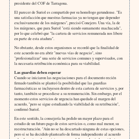
presidente del COF de Tarragona.
El parecer de Suriol es compartido por su homólogo gerundense. "Es
una satisfacción que nuestras farmacias ya no tengan que depender
exclusivamente de los márgenes", precisó Conejero. Una vía, la de
los márgenes, que para Suriol "está siendo sumamente machacada",
por lo que celebró que "la cartera de servicios remunerada nos libere
en parte de esta atadura".
No obstante, desde estos organismos se recordó que la finalidad de
este acuerdo no era abrir "nuevas vías de negocio", sino
"profesionalizar" una serie de servicios comunes y supervisados, con
la necesaria retribución económica para su viabilidad.
Las guardias deben esperar
Cuando se iniciaron las negociaciones para el documento recién
firmado también se planteó la posibilidad que las guardias
farmacéuticas se incluyesen dentro de esta cartera de servicios y, por
tanto, también se procediese a su remuneración. Sin embargo, por el
momento estos servicios de urgencia han quedado al margen del
acuerdo, "pero se sigue estudiando la viabilidad de su retribución",
confirmó Suriol.
En este sentido, la consejería ha pedido un mayor plazo para el
estudio de un futuro pago de estos servicios o, como mal menor, su
reestructuración. "Aún no se ha descartado ninguna de estas opciones,
pero sí se ha decidido plantearlo de forma independiente al acuerdo