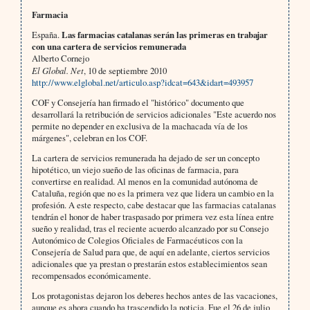
Farmacia
España.
Las farmacias catalanas serán las primeras en trabajar
con una cartera de servicios remunerada
Alberto Cornejo
El Global. Net
, 10 de septiembre 2010
http://www.elglobal.net/articulo.asp?idcat=643&idart=493957
COF y Consejería han firmado el "histórico" documento que
desarrollará la retribución de servicios adicionales "Este acuerdo nos
permite no depender en exclusiva de la machacada vía de los
márgenes", celebran en los COF.
La cartera de servicios remunerada ha dejado de ser un concepto
hipotético, un viejo sueño de las oficinas de farmacia, para
convertirse en realidad. Al menos en la comunidad autónoma de
Cataluña, región que no es la primera vez que lidera un cambio en la
profesión. A este respecto, cabe destacar que las farmacias catalanas
tendrán el honor de haber traspasado por primera vez esta línea entre
sueño y realidad, tras el reciente acuerdo alcanzado por su Consejo
Autonómico de Colegios Oficiales de Farmacéuticos con la
Consejería de Salud para que, de aquí en adelante, ciertos servicios
adicionales que ya prestan o prestarán estos establecimientos sean
recompensados económicamente.
Los protagonistas dejaron los deberes hechos antes de las vacaciones,
aunque es ahora cuando ha trascendido la noticia. Fue el 26 de julio