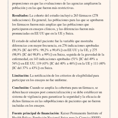
proporciones en que las evaluaciones de las agencias ampliaron la
población y en las que fueron más restrictivas.
Resultados:
La cohorte del estudio incluyó a 263 fármacos (278
indicaciones). En general, las poblaciones para las que se aprobaron
los fármacos fueron más amplias que las poblaciones que
participaron en ensayos clínicos, y las diferencias fueron más
pronunciadas en EE UU que en la UE y Suiza.
El estado de salud del paciente fue la variable que mostraba
diferencias con mayor frecuencia, en 276 indicaciones aprobadas
(99,3% [IC del 95%: 99,2% a 99,4%]) en EE UU y la UE, y 275
(98,9% [IC del 98,8% a 99%]) en Suiza, seguida de la gravedad de la
enfermedad, en 143 indicaciones aprobadas (51% [IC del 49% a
54%]) en EE UU, 119 (43% [IC del 40% a 46%]) en la UE y 111 (40%
[IC del 37% a 43%]) en Suiza.
Limitación:
La notificación de los criterios de elegibilidad para
participar en los ensayos no fue uniforme.
Conclusión:
Cuando se amplia la cobertura para un fármaco, se
deben hacer ensayos post comercialización y se debe establecer un
sistema de vigilancia para garantizar la seguridad y la eficacia de
dichos fármacos en las subpoblaciones de pacientes que no fueron
incluidas en los ensayos.
Fuente principal de financiación
: Kaiser Permanente Institute of
Health Policy; Fundación Nacional Suiza para la Ciencia (SNSF).