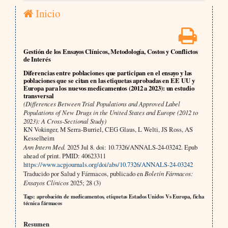
Inicio
Gestión de los Ensayos Clínicos, Metodología, Costos y Conflictos
de Interés
Diferencias entre poblaciones que participan en el ensayo y las
poblaciones que se citan en las etiquetas aprobadas en EE UU y
Europa para los nuevos medicamentos (2012 a 2023): un estudio
transversal
(Differences Between Trial Populations and Approved Label
Populations of New Drugs in the United States and Europe (2012 to
2023): A Cross-Sectional Study)
KN Vokinger, M Serra-Burriel, CEG Glaus, L Welti, JS Ross, AS
Kesselheim
Ann Intern Med.
2025 Jul 8. doi: 10.7326/ANNALS-24-03242. Epub
ahead of print. PMID: 40623311
https://www.acpjournals.org/doi/abs/10.7326/ANNALS-24-03242
Traducido por Salud y Fármacos, publicado en
Boletín Fármacos:
Ensayos Clínicos
2025; 28 (3)
Tags: aprobación de medicamentos, etiquetas Estados Unidos Vs Europa, ficha
técnica fármacos
Resumen