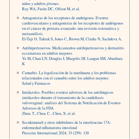
niños y adultos jóvenes.
Ray WA, Fuchs DC, Olfson M, et al.
Antagonistas de los receptores de andrógenos. Eventos
cardiovasculares y antagonistas de los receptores de andrógenos
en el cáncer de próstata avanzado: una revisión sistemática y
metaanálisis.
El-Taji O, Taktak S, Jones C, Brown M, Clarke N, Sachdeva A.
Antihipertensivos. Medicamentos antihipertensivos y dermatitis
eccematosa en adultos mayores.
Ye M, Chan LN, Douglas I, Margolis DJ, Langan SM, Abuabara
K
Cannabis. La legalización de la marihuana y los problemas
relacionados con el cannabis entre los adultos mayores
Salud y Fármacos
Imidazoles. Posibles eventos adversos de los antifúngicos
imidazoles durante el tratamiento de la candidiasis
vulvovaginal: análisis del Sistema de Notificación de Eventos
Adversos de la FDA
Zhou, T., Chen, C., Chen, X. et al.
Secukinumab y otros inhibidores de la interleucina 17A:
enfermedad inflamatoria intestinal
Prescrire International 2024; 33 (259): 130