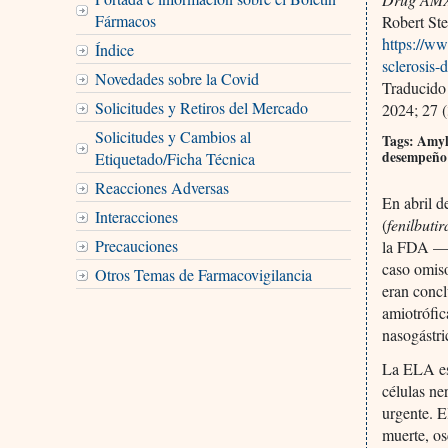
Fármacos
Robert St
https://ww
Índice
sclerosis-
Novedades sobre la Covid
Traducido
Solicitudes y Retiros del Mercado
2024; 27 (
Solicitudes y Cambios al
Tags: Amyly
desempeño 
Etiquetado/Ficha Técnica
Reacciones Adversas
En abril 
Interacciones
(
fenilbuti
Precauciones
la FDA —at
caso omis
Otros Temas de Farmacovigilancia
eran concl
amiotrófic
nasogástri
La ELA es
células ne
urgente. E
muerte, os