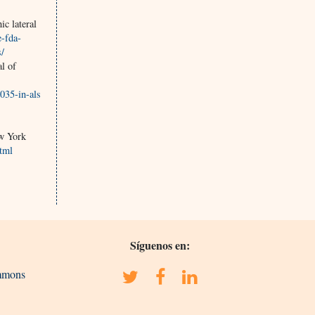
c lateral
e-fda-
s/
l of
035-in-als
ew York
html
Síguenos en:
ommons