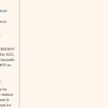
teral-
ncia
,
l AMX0035
 En 2022,
y haciendo
X0035 no
a.
a las
de manera
sta la
para los