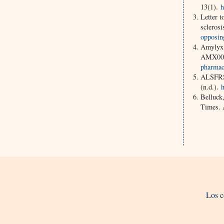
13(1).
h
Letter 
sclerosi
opposin
Amylyx 
AMX003
pharmac
ALSFRS
(n.d.).
Belluck
Times. 
Los c