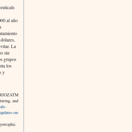
euticals
00 al año
n
atamiento
 dólares,
vitar. La
o sin
os grupos
nta los
s y
ALBRIOZATM
turing, and
als-
updates-on-
yotrophic