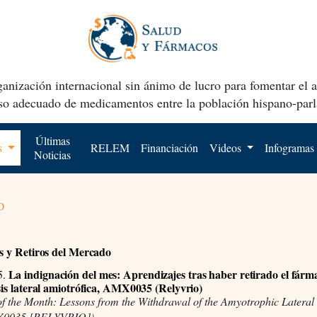
anización internacional sin ánimo de lucro para fomentar el 
uso adecuado de medicamentos entre la población hispano-parl
Últimas
os
RELEM
Financiación
Videos
Infogramas
Noticias
o
es y Retiros del Mercado
La indignación del mes: Aprendizajes tras haber retirado el fárm
5.
osis lateral amiotrófica, AMX0035 (Relyvrio)
of the Month: Lessons from the Withdrawal of the Amyotrophic Lateral 
X0035 [RELYVRIO])