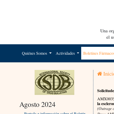
Una org
el 
Quiénes Somos
Actividades
Boletines Fármac
Inici
Solicitud
AMX003
Agosto 2024
la escler
(Outrage 
Portada e información sobre el Boletín
Drug AM