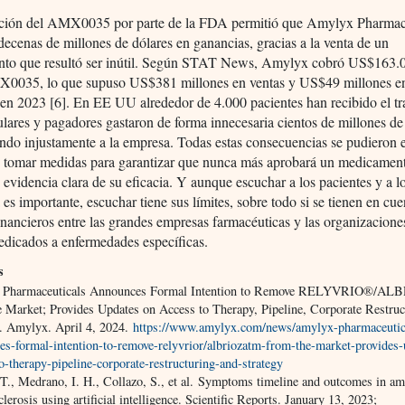
ción del AMX0035 por parte de la FDA permitió que Amylyx Pharmac
decenas de millones de dólares en ganancias, gracias a la venta de un
to que resultó ser inútil. Según STAT News, Amylyx cobró US$163.0
X0035, lo que supuso US$381 millones en ventas y US$49 millones e
en 2023 [6]. En EE UU alrededor de 4.000 pacientes han recibido el tr
culares y pagadores gastaron de forma innecesaria cientos de millones de
ndo injustamente a la empresa. Todas estas consecuencias se pudieron e
tomar medidas para garantizar que nunca más aprobará un medicament
 evidencia clara de su eficacia. Y aunque escuchar a los pacientes y a l
 es importante, escuchar tiene sus límites, sobre todo si se tienen en cue
inancieros entre las grandes empresas farmacéuticas y las organizacione
edicados a enfermedades específicas.
s
 Pharmaceuticals Announces Formal Intention to Remove RELYVRIO®/
e Market; Provides Updates on Access to Therapy, Pipeline, Corporate Restruc
y. Amylyx. April 4, 2024.
https://www.amylyx.com/news/amylyx-pharmaceutic
es-formal-intention-to-remove-relyvrior/albriozatm-from-the-market-provides-
o-therapy-pipeline-corporate-restructuring-and-strategy
T., Medrano, I. H., Collazo, S., et al.
Symptoms timeline and outcomes in am
sclerosis using artificial intelligence. Scientific Reports. January 13, 2023;