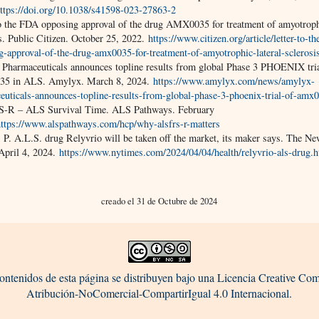
ttps://doi.org/10.1038/s41598-023-27863-2
to the FDA opposing approval of the drug AMX0035 for treatment of amyotrophi
s. Public Citizen. October 25, 2022.
https://www.citizen.org/article/letter-to-th
g-approval-of-the-drug-amx0035-for-treatment-of-amyotrophic-lateral-sclerosi
Pharmaceuticals announces topline results from global Phase 3 PHOENIX tria
5 in ALS. Amylyx. March 8, 2024.
https://www.amylyx.com/news/amylyx-
euticals-announces-topline-results-from-global-phase-3-phoenix-trial-of-amx0
-R – ALS Survival Time. ALS Pathways. February
https://www.alspathways.com/hcp/why-alsfrs-r-matters
, P. A.L.S. drug Relyvrio will be taken off the market, its maker says. The N
April 4, 2024.
https://www.nytimes.com/2024/04/04/health/relyvrio-als-drug.
creado el 31 de Octubre de 2024
ontenidos de esta página se distribuyen bajo una Licencia Creative C
Atribución-NoComercial-CompartirIgual 4.0 Internacional.