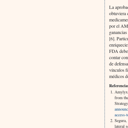
La aproba
obtuviera 
medicamen
por el AM
ganancias 
[6]. Parti
enriquecie
FDA debe 
contar con
de defensa
vínculos f
médicos d
Referencia
Amylyx
from th
Strateg
announc
access-t
Segura, 
lateral 