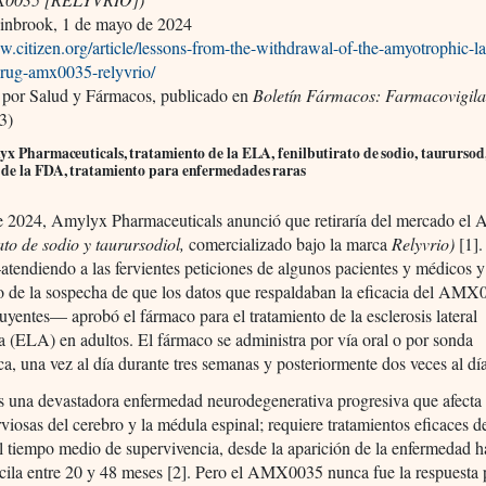
einbrook, 1 de mayo de 2024
w.citizen.org/article/lessons-from-the-withdrawal-of-the-amyotrophic-la
drug-amx0035-relyvrio/
 por Salud y Fármacos, publicado en
Boletín Fármacos: Farmacovigila
3)
x Pharmaceuticals, tratamiento de la ELA, fenilbutirato de sodio, taurursod
de la FDA, tratamiento para enfermedades raras
de 2024, Amylyx Pharmaceuticals anunció que retiraría del mercado e
rato de sodio y taurursodiol,
comercializado bajo la marca
Relyvrio)
[1].
endiendo a las fervientes peticiones de algunos pacientes y médicos 
o de la sospecha de que los datos que respaldaban la eficacia del AM
uyentes— aprobó el fármaco para el tratamiento de la esclerosis lateral
a (ELA) en adultos. El fármaco se administra por vía oral o por sonda
ca, una vez al día durante tres semanas y posteriormente dos veces al dí
 una devastadora enfermedad neurodegenerativa progresiva que afecta 
rviosas del cerebro y la médula espinal; requiere tratamientos eficaces 
l tiempo medio de supervivencia, desde la aparición de la enfermedad ha
cila entre 20 y 48 meses [2]. Pero el AMX0035 nunca fue la respuesta 