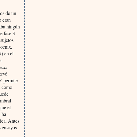
tos de un
o eran
aba ningún
e fase 3
 sujetos
hoenix,
7) en el
a
osis
ervó
-R permite
ia como
puede
umbral
que el
e ha
ica. Antes
s ensayos