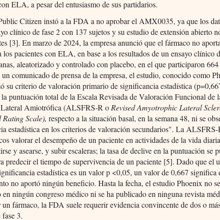
con ELA, a pesar del entusiasmo de sus partidarios.
Public Citizen instó a la FDA a no aprobar el AMX0035, ya que los da
yo clínico de fase 2 con 137 sujetos y su estudio de extensión abierto n
tes [3]. En marzo de 2024, la empresa anunció que el fármaco no aport
a los pacientes con ELA, en base a los resultados de un ensayo clínico d
nas, aleatorizado y controlado con placebo, en el que participaron 664
n un comunicado de prensa de la empresa, el estudio, conocido como P
ó su criterio de valoración primario de significancia estadística (p=0,66
la puntuación total de la Escala Revisada de Valoración Funcional de l
s Lateral Amiotrófica (ALSFRS-R o
Revised Amyotrophic Lateral Scler
 Rating Scale),
respecto a la situación basal, en la semana 48, ni se obs
cia estadística en los criterios de valoración secundarios". La ALSFRS
cos valorar el desempeño de un paciente en actividades de la vida diar
stirse y asearse, y subir escaleras; la tasa de declive en la puntuación se 
ara predecir el tiempo de supervivencia de un paciente [5]. Dado que el 
significancia estadística es un valor p <0,05, un valor de 0,667 significa 
o no aportó ningún beneficio. Hasta la fecha, el estudio Phoenix no s
o en ningún congreso médico ni se ha publicado en ninguna revista méd
 un fármaco, la FDA suele requerir evidencia convincente de dos o má
 fase 3.