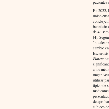
pacientes 
En 2022, 
único ensa
concluyen
beneficio 
de 48 sema
[4]. Segú
"no alcanz
cambio en 
Esclerosi
Functional
significan
a los médi
tragar, ve
utilizar p
típico de 
medicament
presentad
de aprobar
clínicos de