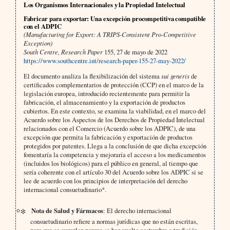
Los Organismos Internacionales y la Propiedad Intelectual
Fabricar para exportar: Una excepción procompetitiva compatible
con el ADPIC
(Manufacturing for Export: A TRIPS-Consistent Pro-Competitive
Exception)
South Centre, Research Paper
155, 27 de mayo de 2022
https://www.southcentre.int/research-paper-155-27-may-2022/
El documento analiza la flexibilización del sistema
sui generis
de
certificados complementarios de protección (CCP) en el marco de la
legislación europea, introducido recientemente para permitir la
fabricación, el almacenamiento y la exportación de productos
cubiertos. En este contexto, se examina la viabilidad, en el marco del
Acuerdo sobre los Aspectos de los Derechos de Propiedad Intelectual
relacionados con el Comercio (Acuerdo sobre los ADPIC), de una
excepción que permita la fabricación y exportación de productos
protegidos por patentes. Llega a la conclusión de que dicha excepción
fomentaría la competencia y mejoraría el acceso a los medicamentos
(incluidos los biológicos) para el público en general, al tiempo que
sería coherente con el artículo 30 del Acuerdo sobre los ADPIC si se
lee de acuerdo con los principios de interpretación del derecho
internacional consuetudinario*.
Nota de Salud y Fármacos
: El derecho internacional
consuetudinario refiere a normas jurídicas que no están escritas,
pero que se cumplen porque se han vuelto costumbre o tradición.