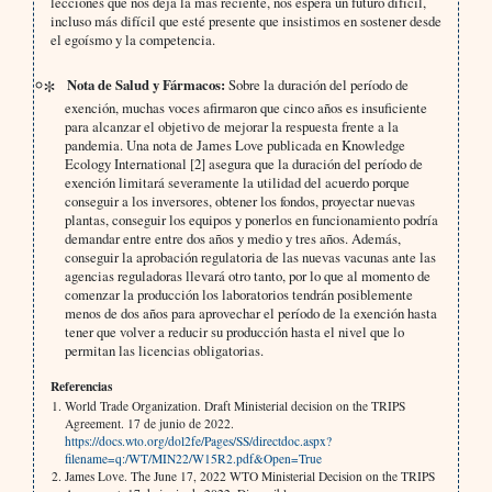
lecciones que nos deja la más reciente, nos espera un futuro difícil,
incluso más difícil que esté presente que insistimos en sostener desde
el egoísmo y la competencia.
Nota de Salud y Fármacos:
Sobre la duración del período de
exención, muchas voces afirmaron que cinco años es insuficiente
para alcanzar el objetivo de mejorar la respuesta frente a la
pandemia. Una nota de James Love publicada en Knowledge
Ecology International [2] asegura que la duración del período de
exención limitará severamente la utilidad del acuerdo porque
conseguir a los inversores, obtener los fondos, proyectar nuevas
plantas, conseguir los equipos y ponerlos en funcionamiento podría
demandar entre entre dos años y medio y tres años. Además,
conseguir la aprobación regulatoria de las nuevas vacunas ante las
agencias reguladoras llevará otro tanto, por lo que al momento de
comenzar la producción los laboratorios tendrán posiblemente
menos de dos años para aprovechar el período de la exención hasta
tener que volver a reducir su producción hasta el nivel que lo
permitan las licencias obligatorias.
Referencias
World Trade Organization. Draft Ministerial decision on the TRIPS
Agreement. 17 de junio de 2022.
https://docs.wto.org/dol2fe/Pages/SS/directdoc.aspx?
filename=q:/WT/MIN22/W15R2.pdf&Open=True
James Love. The June 17, 2022 WTO Ministerial Decision on the TRIPS