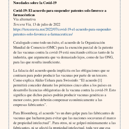
Novedades sobre la Covid-19
Covid-19: El acuerdo para suspender patentes solo favorece a
farmacéuticas
Vía alternativa
Tercera Vía,
13 de julio de 2022
https://terceravia.mx/2022/07/covid-19-el-acuerdo-para-suspender-
patentes-solo-favorece-a-farmaceuticas/
Catalogado como todo un éxito, el acuerdo de la Organización
Mundial de Comercio (OMC) para la exención parcial de la patente
de las vacunas contra la covid-19 está suscitando críticas tanto de la
industria, que argumenta que va demasiado lejos, como de las ONG,
para las que resulta insuficiente.
La falacia del acuerdo queda implícita en las obligaciones que se
contraen para poder producir las vacunas por parte de un tercero.
Como explica Akiko Uehara para Swissinfo: “El acuerdo [1]
permitirá conceder durante los próximos cinco años a los países en
desarrollo licencias obligatorias de la vacuna contra la covid-19. Esto
significa que dichos países podrán producir vacunas genéricas a
menor costo, pero deberán compensar económicamente a las
empresas fabricantes”.
Para Bloomberg, el acuerdo “es un duro golpe para las fabricantes de
vacunas que lucharon para evitar que las naciones socavaran el marco
de propiedad intelectual”. Para otros, ni se golpeó mínimamente a las
fabricantes, ni se afectó la propiedad intelectual, toda vez que esa