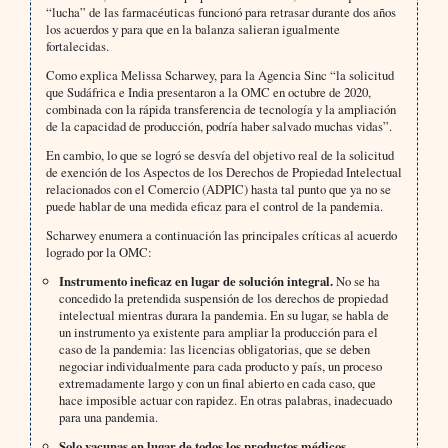
“lucha” de las farmacéuticas funcionó para retrasar durante dos años
los acuerdos y para que en la balanza salieran igualmente
fortalecidas.
Como explica Melissa Scharwey, para la Agencia Sinc “la solicitud
que Sudáfrica e India presentaron a la OMC en octubre de 2020,
combinada con la rápida transferencia de tecnología y la ampliación
de la capacidad de producción, podría haber salvado muchas vidas”.
En cambio, lo que se logró se desvía del objetivo real de la solicitud
de exención de los Aspectos de los Derechos de Propiedad Intelectual
relacionados con el Comercio (ADPIC) hasta tal punto que ya no se
puede hablar de una medida eficaz para el control de la pandemia.
Scharwey enumera a continuación las principales críticas al acuerdo
logrado por la OMC:
Instrumento ineficaz en lugar de solución integral.
No se ha
concedido la pretendida suspensión de los derechos de propiedad
intelectual mientras durara la pandemia. En su lugar, se habla de
un instrumento ya existente para ampliar la producción para el
caso de la pandemia: las licencias obligatorias, que se deben
negociar individualmente para cada producto y país, un proceso
extremadamente largo y con un final abierto en cada caso, que
hace imposible actuar con rapidez. En otras palabras, inadecuado
para una pandemia.
Solo vacunas en lugar de todos los productos médicos