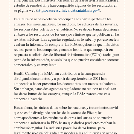
estudio de remdesivir y han compartido algunos de los resultados en
su página web (
https://accessclinicaldata.niaid.nih.gov/
).
Esta falta de acceso debería preocupar a los participantes en los
ensayos, los investigadores, los médicos, los editores de las revistas,
los responsables políticos y el público. No se deben tomar decisiones
en base a los resultados de los ensayos clínicos que se publican en las
revistas médicas. Las agencias reguladoras lo saben y por eso suelen
evaluar la información completa. La FDA es quizás la que más datos
recibe, pero no los comparte, y cuando los tiene que compartir en
respuesta a solicitudes de libertad de información (FOIA), tacha gran
parte de la información, no solo los que se pueden considerar secretos
comerciales, y es muy lenta.
Health Canada y la EMA han contribuido a la transparencia
divulgando documentos, y a partir de septiembre de 2021 han
empezado a hacer presentar los documentos con menos tachaduras.
Sin embargo, estas dos agencias reguladoras no reciben ni analizan
los datos brutos de los ensayos, aunque la EMA parece que va a
empezar a hacerlo.
Hasta ahora, los únicos datos sobre las vacunas y tratamientos covid
que se están divulgando son los de la vacuna de Pfizer; los
correspondientes a los productos de otras industrias no se pueden
empezar a solicitar a la FDA hasta que dichos productos reciban la
aprobación regular. La industria posee los datos brutos, pero
legalmente no está obligada a responder a las solicitudes de acceso