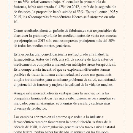
en un 36%, relativamente bajo. Al concluir la primera ola de
fusiones, había aumentado al 42%; en 2012, a raíz de la segunda ola
de fusiones, la proporción había subido al 53%. En total, entre 1995 y
2015, las 60 compañías farmacéuticas líderes se fusionaron en solo
10.
Como resultado, ahora un puñado de fabricantes son responsables de
abastecer la gran mayoría de los medicamentos de venta con receta:
por ejemplo, en 2017 solo cuatro empresas produjeron más del 50%
de todos los medicamentos genéricos.
Esta espectacular consolidación ha restructurado a la industria
farmacéutica. Antes de 1988, una sólida cohorte de fabricantes de
medicamentos competía a menudo en múltiples áreas terapéuticas.
Esta competencia incentivó que se exploraran diferentes formas
posibles de tratar la misma enfermedad, así como una gama más
amplia tratamientos para un mismo problema de salud, aumentando
el potencial de innovar y mejorar la calidad de la vida de muchos.
Aunque este mercado ofrecía ventajas para la innovación, a las
compañías farmacéuticas les interesaba fusionarse para ampliar su
mercado, generar sinergias, economías de escala y carteras más
diversas de productos.
Los cambios abruptos en el entorno que rodea a la industria
farmacéutica también fomentaron la consolidación. A fines de la
década de 1980, la desregulación generalizada tanto a nivel estatal
como federal podría haber facilitado un repunte en las fusiones,