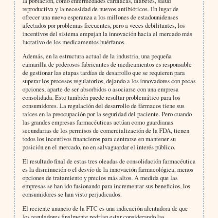
la población, como enfermedades cardíacas, diabetes, salud
reproductiva y la necesidad de nuevos antibióticos. En lugar de
ofrecer una nueva esperanza a los millones de estadounidenses
afectados por problemas frecuentes, pero a veces debilitantes, los
incentivos del sistema empujan la innovación hacia el mercado más
lucrativo de los medicamentos huérfanos.
Además, en la estructura actual de la industria, una pequeña
camarilla de poderosos fabricantes de medicamentos es responsable
de gestionar las etapas tardías de desarrollo que se requieren para
superar los procesos regulatorios, dejando a los innovadores con pocas
opciones, aparte de ser absorbidos o asociarse con una empresa
consolidada. Esto también puede resultar problemático para los
consumidores. La regulación del desarrollo de fármacos tiene sus
raíces en la preocupación por la seguridad del paciente. Pero cuando
las grandes empresas farmacéuticas actúan como guardianas
secundarias de los permisos de comercialización de la FDA, tienen
todos los incentivos financieros para centrarse en mantener su
posición en el mercado, no en salvaguardar el interés público.
El resultado final de estas tres oleadas de consolidación farmacéutica
es la disminución o el desvío de la innovación farmacológica, menos
opciones de tratamiento y precios más altos. A medida que las
empresas se han ido fusionando para incrementar sus beneficios, los
consumidores se han visto perjudicados.
El reciente anuncio de la FTC es una indicación alentadora de que
los reguladores finalmente podrían estar considerando las