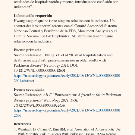
resultados de hospitalización y muerte, introduciendo confusión por
indicación”.
Información requerida
Hwang aseguró que no tiene ninguna relación con la industria. Un
coautor declaró tener relaciones con el Comité Asesor del Sistema
Nervioso Central y Periférico de la FDA, Monument Analytics y el
Comité Nacional de P&T OptumRx. Ali afirmó no tener ninguna
relación con la industria.
Fuente primaria
Source Reference: Hwang YJ, et al “Risk of hospitalization and
death associated with pimavanserin use in older adults with
Parkinson disease” Neurology 2021; DOI:
10.1212/WNL.0000000000012601.
https://n.neurology.org/content/early/2021/08/13/WNL.000000000001
2601.abstract
Fuente secundaria
Source Reference:
Ali F “Pimavanserin: A friend or foe in Parkinson
disease psychosis” Neurology 2021; DOI:
10.1212/WNL.0000000000012656.
https://n.neurology.org/content/early/2021/08/13/WNL.000000000001
2656
Referencias
Weintraub D, Chiang C, Kim HM, et al. Association of Antipsychotic Use
With Mortality Risk in Patients With Parkinson Disease. JAMA Neurol.