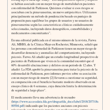
se habían asociado con un mayor riesgo de mortalidad en pacientes
con enfermedad de Parkinson. Quisimos evaluar si esos riesgos se
asociaban con la pimavanserina, un nuevo antipsicótico. Utilizamos
principalmente un método de ponderación basado en puntajes de
propensión para equilibrar los grupos de usuarios y no usuarios de
pimavanserina según las características clínicas cuidadosamente
seleccionadas, incluyendo datos demográficos, comorbilidades y
medicamentos concomitantes”.
En una editorial publicada en el mismo número de la revista, Farwa
Ali, MBBS, de la Clínica Mayo en Rochester, Minnesota, señaló que
las personas con enfermedad de Parkinson tienen un mayor riesgo de
desarrollar demencia y anomalías del comportamiento, incluyendo
psicosis. Farwa Ali añadió que un estudio longitudinal prospectivo de
pacientes de Parkinson que viven en la comunidad encontró que el
60% desarrolló alucinaciones y delirios en un periodo de 12 años. Y
añadió: La FDA aprobó la pimavanserina para tratar la psicosis de la
enfermedad de Parkinson, pero informes previos sobre su asociación
con un mayor riesgo de muerte [2] llevaron a cuestionar su seguridad,
en comparación con el beneficio bastante modesto observado en un
ensayo clínico de 6 semanas, cuya duración limita la determinación
de seguridad a largo plazo”.
El medicamento lleva una advertencia de recuadro
(
https://www.accessdata.fda.gov/drugsatfda_docs/label/2018/207318s
005lbl.pdf
) indicando que los pacientes ancianos con psicosis
relacionada con demencia tratados con medicamentos antipsicóticos