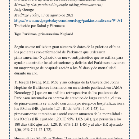
Mortality risk persisted in people taking pimavanserin)
Judy George
MedPage Today,
17 de agosto de 2021
https://www.medpagetoday.com/neurology/parkinsonsdisease/94081
Traducido por Salud y Fármacos
Tags: Parkinson, primavaserina, Nuplazid
Según un que utilizó un gran número de datos de la práctica clínica,
los pacientes con enfermedad de Parkinson que utilizaron
pimavanserina (Nuplazid), un nuevo antipsicótico que se utiliza para
ayudar a controlar las alucinaciones y delirios del Parkinson, tuvieron
un mayor riesgo de hospitalización a los 30 días y de mortalidad
durante un año.
Y. Joseph Hwang, MD, MSc y sus colegas de la Universidad Johns
Hopkins de Baltimore informaron en un artículo publicado en JAMA
Neurology [1] que en un análisis retrospectivo de los pacientes de
Parkinson internados en centros de atención de larga estadia, el uso
de pimavanserina se vinculó con un mayor riesgo de hospitalización a
los 30 días (HR ajustado 1,24; IC del 95%: 1,06-1,43). La
pimavanserina también se asoció con un aumento de la mortalidad a
los 90 días (HR ajustado 1,20, IC 95% 1,02-1,41), que persistía a los
180 días (HR ajustado 1,28, IC 95% 1,13-1,45) y al año (HR ajustado
1,56, 95% CI 1,42-1,72).
Hwang dijo a MedPage Today: “Los antipsicóticos típicos y atípicos