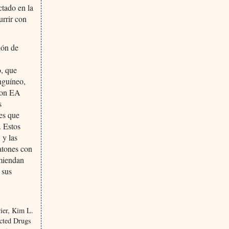
ctado en la
urrir con
ión de
o, que
anguíneo,
 con EA
s
res que
. Estos
 y las
ratones con
omiendan
 sus
ier, Kim L.
ected Drugs