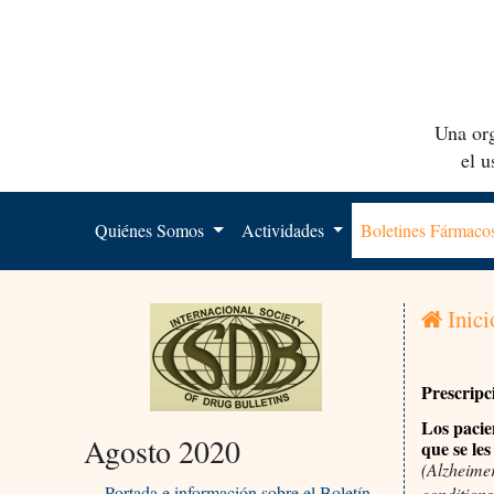
Una org
el 
Quiénes Somos
Actividades
Boletines Fármac
Inici
Prescripc
Los pacie
Agosto 2020
que se le
(Alzheimer
Portada e información sobre el Boletín
conditions