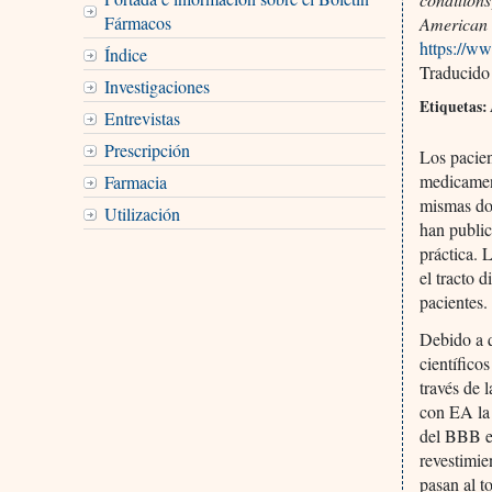
Fármacos
American 
https://w
Índice
Traducido
Investigaciones
Etiquetas: 
Entrevistas
Prescripción
Los pacie
medicament
Farmacia
mismas dos
Utilización
han publi
práctica. 
el tracto d
pacientes.
Debido a q
científico
través de 
con EA la 
del BBB es
revestimie
pasan al t