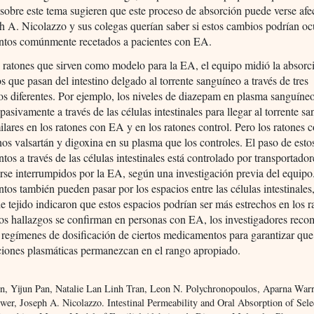
sobre este tema sugieren que este proceso de absorción puede verse afe
 A. Nicolazzo y sus colegas querían saber si estos cambios podrían oc
tos comúnmente recetados a pacientes con EA.
 ratones que sirven como modelo para la EA, el equipo midió la absorc
 que pasan del intestino delgado al torrente sanguíneo a través de tres
 diferentes. Por ejemplo, los niveles de diazepam en plasma sanguíne
 pasivamente a través de las células intestinales para llegar al torrente s
ilares en los ratones con EA y en los ratones control. Pero los ratones
os valsartán y digoxina en su plasma que los controles. El paso de esto
os a través de las células intestinales está controlado por transportado
rse interrumpidos por la EA, según una investigación previa del equipo
os también pueden pasar por los espacios entre las células intestinales,
e tejido indicaron que estos espacios podrían ser más estrechos en los 
os hallazgos se confirman en personas con EA, los investigadores rec
s regímenes de dosificación de ciertos medicamentos para garantizar que
ciones plasmáticas permanezcan en el rango apropiado.
in, Yijun Pan, Natalie Lan Linh Tran, Leon N. Polychronopoulos, Aparna Warr
wer, Joseph A. Nicolazzo. Intestinal Permeability and Oral Absorption of Sel