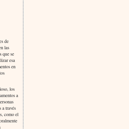
es de
en las
s que se
lizar esa
mentos en
tos
oso, los
camentos a
personas
 a través
as, como el
 oralmente
n