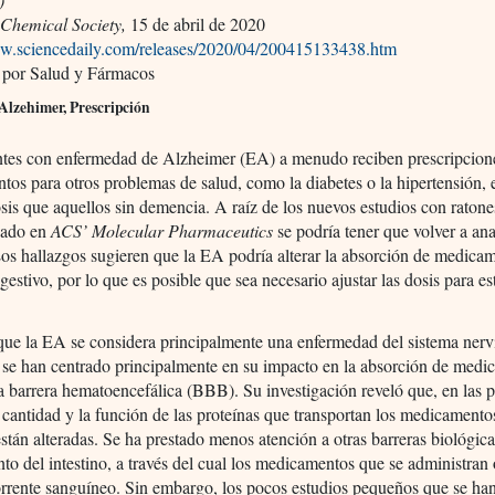
Chemical Society,
15 de abril de 2020
ww.sciencedaily.com/releases/2020/04/200415133438.htm
 por Salud y Fármacos
Alzehimer, Prescripción
ntes con enfermedad de Alzheimer (EA) a menudo reciben prescripcion
os para otros problemas de salud, como la diabetes o la hipertensión, 
is que aquellos sin demencia. A raíz de los nuevos estudios con ratone
cado en
ACS’ Molecular Pharmaceutics
se podría tener que volver a ana
Los hallazgos sugieren que la EA podría alterar la absorción de medica
igestivo, por lo que es posible que sea necesario ajustar las dosis para es
ue la EA se considera principalmente una enfermedad del sistema nervi
s se han centrado principalmente en su impacto en la absorción de medi
la barrera hematoencefálica (BBB). Su investigación reveló que, en las 
cantidad y la función de las proteínas que transportan los medicamentos
tán alteradas. Se ha prestado menos atención a otras barreras biológic
nto del intestino, a través del cual los medicamentos que se administran
orrente sanguíneo. Sin embargo, los pocos estudios pequeños que se ha