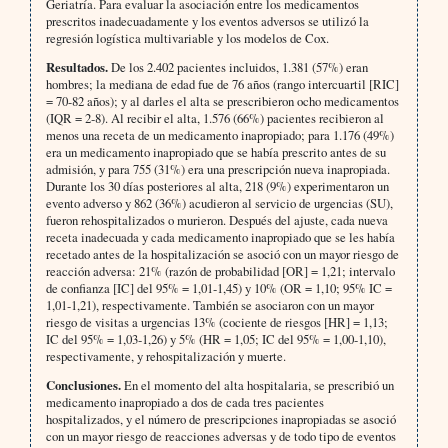
Geriatría. Para evaluar la asociación entre los medicamentos
prescritos inadecuadamente y los eventos adversos se utilizó la
regresión logística multivariable y los modelos de Cox.
Resultados.
De los 2.402 pacientes incluidos, 1.381 (57%) eran
hombres; la mediana de edad fue de 76 años (rango intercuartil [RIC]
= 70-82 años); y al darles el alta se prescribieron ocho medicamentos
(IQR = 2‐8). Al recibir el alta, 1.576 (66%) pacientes recibieron al
menos una receta de un medicamento inapropiado; para 1.176 (49%)
era un medicamento inapropiado que se había prescrito antes de su
admisión, y para 755 (31%) era una prescripción nueva inapropiada.
Durante los 30 días posteriores al alta, 218 (9%) experimentaron un
evento adverso y 862 (36%) acudieron al servicio de urgencias (SU),
fueron rehospitalizados o murieron. Después del ajuste, cada nueva
receta inadecuada y cada medicamento inapropiado que se les había
recetado antes de la hospitalización se asoció con un mayor riesgo de
reacción adversa: 21% (razón de probabilidad [OR] = 1,21; intervalo
de confianza [IC] del 95% = 1,01‐1,45) y 10% (OR = 1,10; 95% IC =
1,01‐1,21), respectivamente. También se asociaron con un mayor
riesgo de visitas a urgencias 13% (cociente de riesgos [HR] = 1,13;
IC del 95% = 1,03‐1,26) y 5% (HR = 1,05; IC del 95% = 1,00‐1,10),
respectivamente, y rehospitalización y muerte.
Conclusiones.
En el momento del alta hospitalaria, se prescribió un
medicamento inapropiado a dos de cada tres pacientes
hospitalizados, y el número de prescripciones inapropiadas se asoció
con un mayor riesgo de reacciones adversas y de todo tipo de eventos