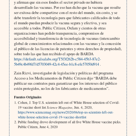
y afirman que sin esos fondos el sector privado no hubiera
desarrollado las vacunas. Por eso han dicho que la vacuna que resulte
ser exitosa debe compartirse con el resto del mundo, sin costo, y se
debe transferir la tecnología para que fabricantes calificados de todo
el mundo puedan producir la vacuna segura y efectiva, y sea
accesible a todos. Public Citizen, Oxfam y cientos de otras
organizaciones han pedido transparencia, compromisos de
accesibilidad y transferencia de tecnología de vacunas (intercambio
global de conocimientos relacionados con las vacunas y la concesión
al público de las licencias de patentes y otros derechos de propiedad),
sobre todo las que han recibido el apoyo de BARDA
https://default.salsalabs.org/T5f3f262b-c584-45b3-87e2-
5b49c4b49fd7/d5703049-42c4-45ee-b1c8-efe57050d914
.
Zain Rizvi, investigador de legislación y políticas del programa
Acceso a los Medicamentos de Public Citizen dijo “BARDA debe
publicar sus contratos para garantizar que los intereses del público
estén protegidos, no los de los fabricantes de medicamentos”.
Fuentes Originales
Cohen, J. Top U.S. scientists left out of White House selection of Covid-
19 vaccine short list
Science Magazine
, Jun. 4, 2020,
https://www.sciencemag.org/news/2020/06/top-us-scientists-left-out-
white-house-selection-covid-19-vaccine-shortlist
Public funding drove development of all five White House vaccine picks.
Public Citizen, June 4, 2020