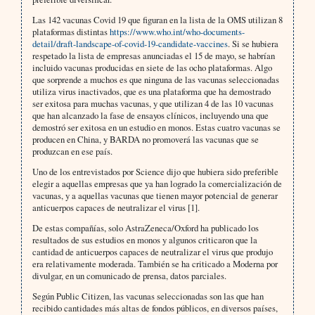
Las 142 vacunas Covid 19 que figuran en la lista de la OMS utilizan 8
plataformas distintas
https://www.who.int/who-documents-
detail/draft-landscape-of-covid-19-candidate-vaccines
. Si se hubiera
respetado la lista de empresas anunciadas el 15 de mayo, se habrían
incluido vacunas producidas en siete de las ocho plataformas. Algo
que sorprende a muchos es que ninguna de las vacunas seleccionadas
utiliza virus inactivados, que es una plataforma que ha demostrado
ser exitosa para muchas vacunas, y que utilizan 4 de las 10 vacunas
que han alcanzado la fase de ensayos clínicos, incluyendo una que
demostró ser exitosa en un estudio en monos. Estas cuatro vacunas se
producen en China, y BARDA no promoverá las vacunas que se
produzcan en ese país.
Uno de los entrevistados por Science dijo que hubiera sido preferible
elegir a aquellas empresas que ya han logrado la comercialización de
vacunas, y a aquellas vacunas que tienen mayor potencial de generar
anticuerpos capaces de neutralizar el virus [1].
De estas compañías, solo AstraZeneca/Oxford ha publicado los
resultados de sus estudios en monos y algunos criticaron que la
cantidad de anticuerpos capaces de neutralizar el virus que produjo
era relativamente moderada. También se ha criticado a Moderna por
divulgar, en un comunicado de prensa, datos parciales.
Según Public Citizen, las vacunas seleccionadas son las que han
recibido cantidades más altas de fondos públicos, en diversos países,