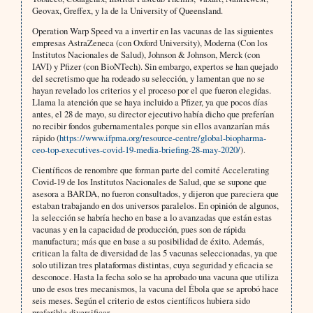
Geovax, Greffex, y la de la University of Queensland.
Operation Warp Speed va a invertir en las vacunas de las siguientes
empresas AstraZeneca (con Oxford University), Moderna (Con los
Institutos Nacionales de Salud), Johnson & Johnson, Merck (con
IAVI) y Pfizer (con BioNTech). Sin embargo, expertos se han quejado
del secretismo que ha rodeado su selección, y lamentan que no se
hayan revelado los criterios y el proceso por el que fueron elegidas.
Llama la atención que se haya incluido a Pfizer, ya que pocos días
antes, el 28 de mayo, su director ejecutivo había dicho que preferían
no recibir fondos gubernamentales porque sin ellos avanzarían más
rápido (
https://www.ifpma.org/resource-centre/global-biopharma-
ceo-top-executives-covid-19-media-briefing-28-may-2020/
).
Científicos de renombre que forman parte del comité Accelerating
Covid-19 de los Institutos Nacionales de Salud, que se supone que
asesora a BARDA, no fueron consultados, y dijeron que pareciera que
estaban trabajando en dos universos paralelos. En opinión de algunos,
la selección se habría hecho en base a lo avanzadas que están estas
vacunas y en la capacidad de producción, pues son de rápida
manufactura; más que en base a su posibilidad de éxito. Además,
critican la falta de diversidad de las 5 vacunas seleccionadas, ya que
solo utilizan tres plataformas distintas, cuya seguridad y eficacia se
desconoce. Hasta la fecha solo se ha aprobado una vacuna que utiliza
uno de esos tres mecanismos, la vacuna del Ébola que se aprobó hace
seis meses. Según el criterio de estos científicos hubiera sido
preferible diversificar.