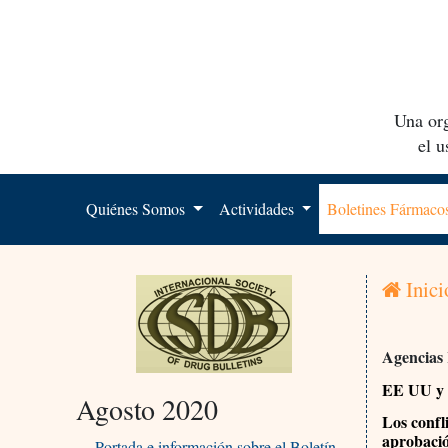
Una org
el 
Quiénes Somos
Actividades
Boletines Fármac
Inici
Agencias
EE UU y
Agosto 2020
Los confli
aprobació
Portada e información sobre el Boletín