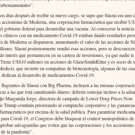
 gubernamentales”.
s días después de recibir su nuevo cargo, se supo que Slaoui era uno d
es accionistas de Moderna, una corporación farmacéutica que recibió U
el gobierno federal para desarrollar una vacuna. Al conocerse la noticia
os clínicos con un medicamento Covid-19 estaban dando resultados pro
es de Moderna se dispararon, aumentando el valor de las acciones de Sl
lones. Slaoui posteriormente vendió esas acciones, pero se desconocen
 de interés que permanecen en su cartera de inversiones, ya que nadie le
e. Tiene US$10 millones en acciones de GlaxoSmithKline y es socio de 
edicxi, que invierte en compañías de biotecnología, algunas de las cua
e dedican al desarrollo de medicamentos Covid-19.
 flagrantes de Slaoui con Big Pharma, incluyen a las mismas corporaci
cas a las que está canalizando dinero, debería sonrojar incluso a la adm
ijo Margarida Jorge, directora de campaña de Lower Drug Prices Now.
e Trump continúa priorizando al compinche corporativo y las ganancias
 farmacéuticos por encima de la salud pública. Para garantizar medicam
 para Covid-19, el Congreso debe bloquear el control monopolístico de
aprobar salvaguardas que eviten que las corporaciones y los accionistas 
 de la pandemia”.