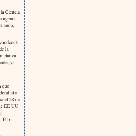
 la Ciencia
na agencia
 cuando,
e Woodcock
de la
niciativa
ente, ya
a que
deral ni a
a el 28 de
s de EE UU
e
1-f416-