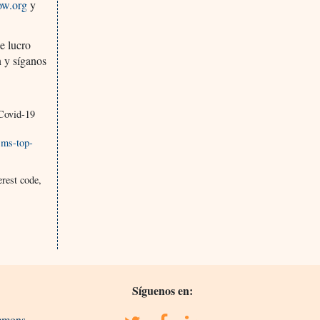
ow.org
y
e lucro
n y síganos
 Covid-19
isms-top-
erest code,
Síguenos en:
ommons