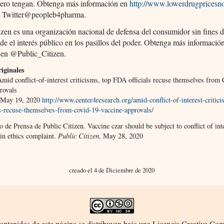
nero tengan. Obtenga más información en
http://www.lowerdrugpricesn
n Twitter@peopleb4pharma.
izen es una organización nacional de defensa del consumidor sin fines d
de el interés público en los pasillos del poder. Obtenga más informació
r en @Public_Citizen.
iginales
mid conflict-of-interest criticisms, top FDA officials recuse themselves from
rovals
 May 19, 2020
http://www.center4research.org/amid-conflict-of-interest-critic
ls-recuse-themselves-from-covid-19-vaccine-approvals/
de Prensa de Public Citizen. Vaccine czar should be subject to conflict of int
in ethics complaint.
Public Citizen
, May 28, 2020
creado el 4 de Diciembre de 2020
ontenidos de esta página se distribuyen bajo una Licencia Creative C