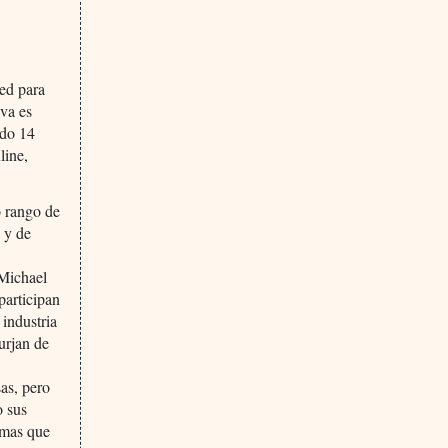
ed para
iva es
ndo 14
line,
o rango de
 y de
 Michael
participan
 industria
urjan de
as, pero
o sus
emas que