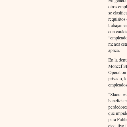
En general
otros empl
se clasifi
requisitos
trabajan e
con caráct
“empleado
menos estr
aplica.
En la den
Moncef Sl
Operation
privado, l
empleados
“Slaoui es
beneficiar
perdedores
que impide
para Publ
ejecutivo 