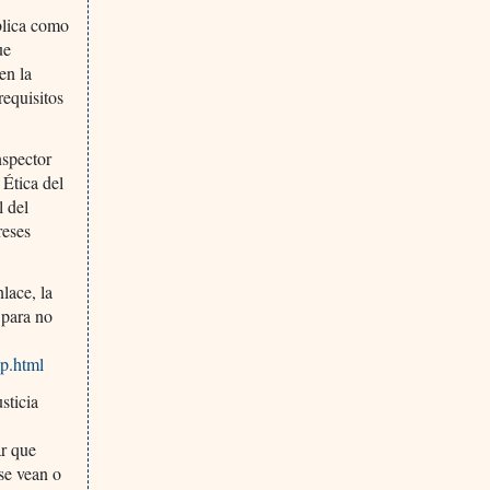
blica como
ue
en la
requisitos
nspector
Ética del
l del
reses
lace, la
 para no
mp.html
sticia
ar que
se vean o