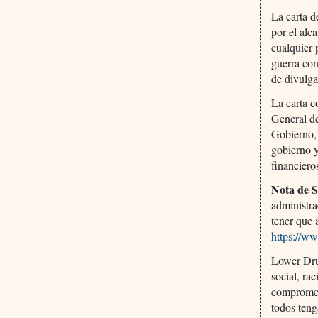
La carta d
por el alc
cualquier 
guerra con
de divulga
La carta c
General d
Gobierno, 
gobierno y
financiero
Nota de 
administr
tener que 
https://w
Lower Drug
social, ra
comprometi
todos ten