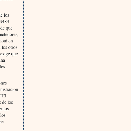
e los
S$483
 de que
metedores,
aoui en
 los otros
 exige que
una
les
ones
inistración
 “El
 de los
entos
 los
se