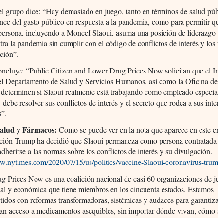
el grupo dice: “Hay demasiado en juego, tanto en términos de salud pú
ance del gasto público en respuesta a la pandemia, como para permitir q
persona, incluyendo a Moncef Slaoui, asuma una posición de liderazgo 
tra la pandemia sin cumplir con el código de conflictos de interés y los 
ción”.
oncluye: “Public Citizen and Lower Drug Prices Now solicitan que el I
el Departamento de Salud y Servicios Humanos, así como la Oficina de 
determinen si Slaoui realmente está trabajando como empleado especia
 debe resolver sus conflictos de interés y el secreto que rodea a sus inte
s”.
Salud y Fármacos:
Como se puede ver en la nota que aparece en este en
ación Trump ha decidió que Slaoui permaneza como persona contratada
adherirse a las normas sobre los conflictos de interés y su divulgación.
ww.nytimes.com/2020/07/15/us/politics/vaccine-Slaoui-coronavirus-tru
 Prices Now es una coalición nacional de casi 60 organizaciones de ju
cial y económica que tiene miembros en los cincuenta estados. Estamos
dos con reformas transformadoras, sistémicas y audaces para garantiz
gan acceso a medicamentos asequibles, sin importar dónde vivan, cómo 