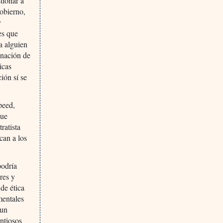
tionar a
gobierno,
y
es que
a alguien
gnación de
icas
ción sí se
peed,
que
ratista
can a los
podría
res y
 de ética
mentales
 un
antiosos