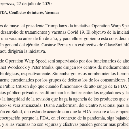
ármacos,
22 de julio de 2020
FDA, Conflictos de interés, Vacunas
s de mayo, el presidente Trump lanzo la iniciativa Operation Warp Spe
l desarrollo de tratamientos y vacunas Covid 19. El objetivo de la iniciat
 una vacuna antes de fin de año, y para ello el gobierno está considera
n general del ejército, Gustave Perna y un exdirectivo de GlaxoSmithK
ou dirigirán la iniciativa.
 de Operation Warp Speed será supervisado por dos funcionarios de alt
anet Woodcock y Peter Marks, que dirigen los centros de medicamentos
 biológicos, respectivamente. Sin embargo, estos nombramientos fueron
ente cuestionados por los grupos de defensa los de los consumidores.
 Public Citizen dijo que cuando funcionarios de alto rango de la FDA 
ios público-privados, se difuminan los límites entre los reguladores y la
y la integridad de la revisión que haga la agencia de los productos que s
orcio se verá amenazada. Diana Zuckerman, del Centro Nacional para la
ión en Salud, dijo estar de acuerdo con que la FDA asesore a las empres
eocupación porque la FDA, en el contexto de la pandemia, siga bajand
, y si las vacunas no son seguras y efectivas pueden generar más probl