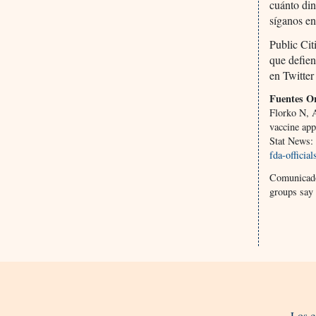
cuánto di
síganos e
Public Cit
que defien
en Twitte
Fuentes Or
Florko N, A
vaccine app
Stat News:
fda-officia
Comunicado 
groups say 
Los c