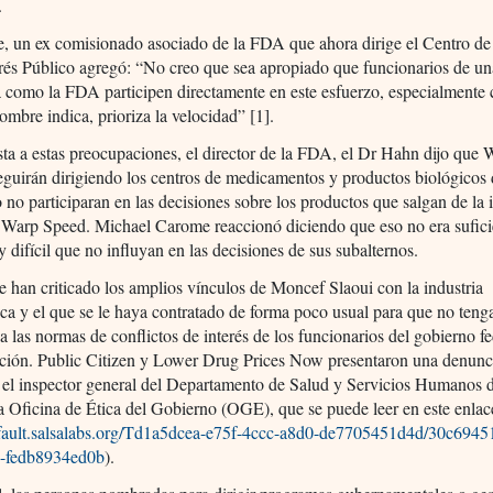
.
e, un ex comisionado asociado de la FDA que ahora dirige el Centro de
erés Público agregó: “No creo que sea apropiado que funcionarios de u
 como la FDA participen directamente en este esfuerzo, especialmente
mbre indica, prioriza la velocidad” [1].
ta a estas preocupaciones, el director de la FDA, el Dr Hahn dijo qu
guirán dirigiendo los centros de medicamentos y productos biológicos 
no participaran en las decisiones sobre los productos que salgan de la i
 Warp Speed. Michael Carome reaccionó diciendo que eso no era sufici
 difícil que no influyan en las decisiones de sus subalternos.
 han criticado los amplios vínculos de Moncef Slaoui con la industria
ca y el que se le haya contratado de forma poco usual para que no teng
a las normas de conflictos de interés de los funcionarios del gobierno fe
ación. Public Citizen y Lower Drug Prices Now presentaron una denunci
 el inspector general del Departamento de Salud y Servicios Humano
 Oficina de Ética del Gobierno (OGE), que se puede leer en este enlac
default.salsalabs.org/Td1a5dcea-e75f-4ccc-a8d0-de7705451d4d/30c6945
c-fedb8934ed0b
).