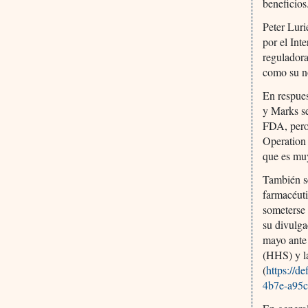
beneficios
Peter Luri
por el Int
reguladora
como su no
En respues
y Marks se
FDA, pero 
Operation
que es muy
También se
farmacéuti
someterse 
su divulg
mayo ante
(HHS) y la
(
https://
4b7e-a95