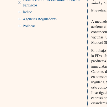
Salud y F
Fármacos
Etiquetas: 
Índice
Agencias Reguladoras
A mediado
Políticas
acelerar e
contar con
vacunas. U
Moncef Sla
El trabajo
la FDA, J
productos
inmediatam
Carome, de
en consorc
regulada, 
este cons
Investigac
expresó pr
estándares