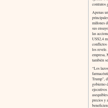
contratos
Apenas uno
principal
millones d
sus ensay
las accion
US$2,4 mil
conflictos
los revel
empresa, M
también s
“Los lazos
farmacéuti
Trump”, d
gobierno d
ejecutivos
asequibles
precios y 
beneficien