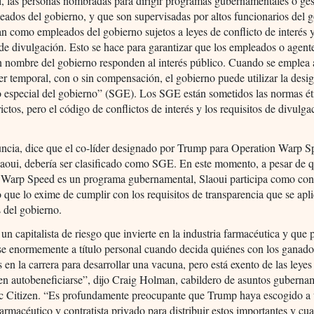
, las personas nombradas para dirigir programas gubernamentales o ges
eados del gobierno, y que son supervisadas por altos funcionarios del 
can como empleados del gobierno sujetos a leyes de conflicto de interés 
 de divulgación. Esto se hace para garantizar que los empleados o agent
n nombre del gobierno responden al interés público. Cuando se emplea 
er temporal, con o sin compensación, el gobierno puede utilizar la desi
 especial del gobierno” (SGE). Los SGE están sometidos las normas ét
ictos, pero el código de conflictos de interés y los requisitos de divulga
uncia, dice que el co-líder designado por Trump para Operation Warp S
aoui, debería ser clasificado como SGE. En este momento, a pesar de 
 Warp Speed es un programa gubernamental, Slaoui participa como cont
o que lo exime de cumplir con los requisitos de transparencia que se apli
 del gobierno.
 un capitalista de riesgo que invierte en la industria farmacéutica y que 
se enormemente a título personal cuando decida quiénes con los ganado
 en la carrera para desarrollar una vacuna, pero está exento de las leyes
n autobeneficiarse”, dijo Craig Holman, cabildero de asuntos guberna
ic Citizen. “Es profundamente preocupante que Trump haya escogido a
farmacéutico y contratista privado para distribuir estos importantes y cu