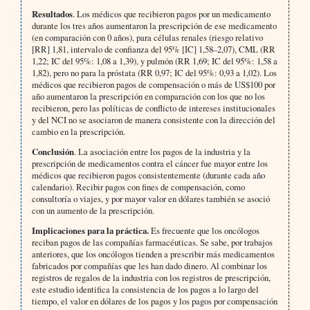
Resultados
. Los médicos que recibieron pagos por un medicamento
durante los tres años aumentaron la prescripción de ese medicamento
(en comparación con 0 años), para células renales (riesgo relativo
[RR] 1,81, intervalo de confianza del 95% [IC] 1,58–2,07), CML (RR
1,22; IC del 95%: 1,08 a 1,39), y pulmón (RR 1,69; IC del 95%: 1,58 a
1,82), pero no para la próstata (RR 0,97; IC del 95%: 0,93 a 1,02). Los
médicos que recibieron pagos de compensación o más de US$100 por
año aumentaron la prescripción en comparación con los que no los
recibieron, pero las políticas de conflicto de intereses institucionales
y del NCI no se asociaron de manera consistente con la dirección del
cambio en la prescripción.
Conclusión
. La asociación entre los pagos de la industria y la
prescripción de medicamentos contra el cáncer fue mayor entre los
médicos que recibieron pagos consistentemente (durante cada año
calendario). Recibir pagos con fines de compensación, como
consultoría o viajes, y por mayor valor en dólares también se asoció
con un aumento de la prescripción.
Implicaciones para la práctica.
Es frecuente que los oncólogos
reciban pagos de las compañías farmacéuticas. Se sabe, por trabajos
anteriores, que los oncólogos tienden a prescribir más medicamentos
fabricados por compañías que les han dado dinero. Al combinar los
registros de regalos de la industria con los registros de prescripción,
este estudio identifica la consistencia de los pagos a lo largo del
tiempo, el valor en dólares de los pagos y los pagos por compensación