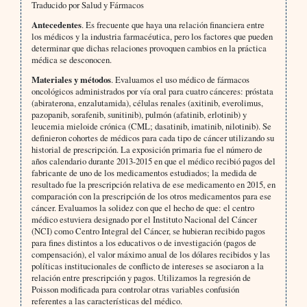
Traducido por Salud y Fármacos
Antecedentes
. Es frecuente que haya una relación financiera entre
los médicos y la industria farmacéutica, pero los factores que pueden
determinar que dichas relaciones provoquen cambios en la práctica
médica se desconocen.
Materiales y métodos
. Evaluamos el uso médico de fármacos
oncológicos administrados por vía oral para cuatro cánceres: próstata
(abiraterona, enzalutamida), células renales (axitinib, everolimus,
pazopanib, sorafenib, sunitinib), pulmón (afatinib, erlotinib) y
leucemia mieloide crónica (CML; dasatinib, imatinib, nilotinib). Se
definieron cohortes de médicos para cada tipo de cáncer utilizando su
historial de prescripción. La exposición primaria fue el número de
años calendario durante 2013-2015 en que el médico recibió pagos del
fabricante de uno de los medicamentos estudiados; la medida de
resultado fue la prescripción relativa de ese medicamento en 2015, en
comparación con la prescripción de los otros medicamentos para ese
cáncer. Evaluamos la solidez con que el hecho de que: el centro
médico estuviera designado por el Instituto Nacional del Cáncer
(NCI) como Centro Integral del Cáncer, se hubieran recibido pagos
para fines distintos a los educativos o de investigación (pagos de
compensación), el valor máximo anual de los dólares recibidos y las
políticas institucionales de conflicto de intereses se asociaron a la
relación entre prescripción y pagos. Utilizamos la regresión de
Poisson modificada para controlar otras variables confusión
referentes a las características del médico.