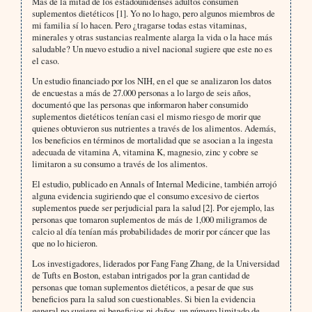
Más de la mitad de los estadounidenses adultos consumen
suplementos dietéticos [1]. Yo no lo hago, pero algunos miembros de
mi familia sí lo hacen. Pero ¿tragarse todas estas vitaminas,
minerales y otras sustancias realmente alarga la vida o la hace más
saludable? Un nuevo estudio a nivel nacional sugiere que este no es
el caso.
Un estudio financiado por los NIH, en el que se analizaron los datos
de encuestas a más de 27.000 personas a lo largo de seis años,
documentó que las personas que informaron haber consumido
suplementos dietéticos tenían casi el mismo riesgo de morir que
quienes obtuvieron sus nutrientes a través de los alimentos. Además,
los beneficios en términos de mortalidad que se asocian a la ingesta
adecuada de vitamina A, vitamina K, magnesio, zinc y cobre se
limitaron a su consumo a través de los alimentos.
El estudio, publicado en Annals of Internal Medicine, también arrojó
alguna evidencia sugiriendo que el consumo excesivo de ciertos
suplementos puede ser perjudicial para la salud [2]. Por ejemplo, las
personas que tomaron suplementos de más de 1,000 miligramos de
calcio al día tenían más probabilidades de morir por cáncer que las
que no lo hicieron.
Los investigadores, liderados por Fang Fang Zhang, de la Universidad
de Tufts en Boston, estaban intrigados por la gran cantidad de
personas que toman suplementos dietéticos, a pesar de que sus
beneficios para la salud son cuestionables. Si bien la evidencia
general no sugiere ni beneficios ni daños, un número limitado de