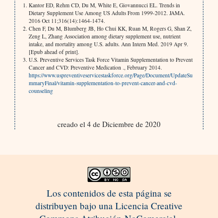
Kantor ED, Rehm CD, Du M, White E, Giovannucci EL. Trends in
Dietary Supplement Use Among US Adults From 1999-2012. JAMA.
2016 Oct 11;316(14):1464-1474.
Chen F, Du M, Blumberg JB, Ho Chui KK, Ruan M, Rogers G, Shan Z,
Zeng L, Zhang Association among dietary supplement use, nutrient
intake, and mortality among U.S. adults. Ann Intern Med. 2019 Apr 9.
[Epub ahead of print].
U.S. Preventive Services Task Force Vitamin Supplementation to Prevent
Cancer and CVD: Preventive Medication ., February 2014.
https://www.uspreventiveservicestaskforce.org/Page/Document/UpdateSu
mmaryFinal/vitamin-supplementation-to-prevent-cancer-and-cvd-
counseling
creado el 4 de Diciembre de 2020
Los contenidos de esta página se
distribuyen bajo una Licencia Creative