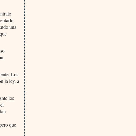
ntrato
tentarlo
yendo una
 que
uso
on
iente. Los
n la ley, a
ante los
el
dan
spero que