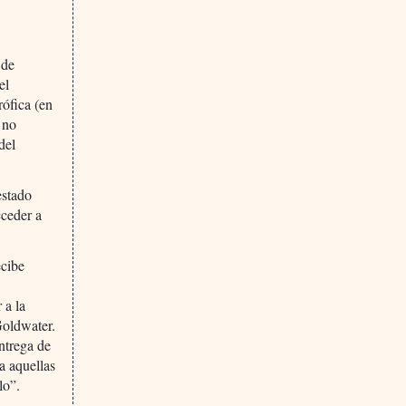
 de
el
rófica (en
 no
del
estado
cceder a
ecibe
 a la
 Goldwater.
ntrega de
a aquellas
lo”.