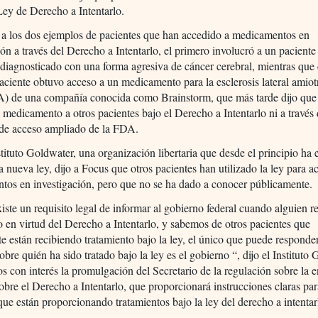
Ley de Derecho a Intentarlo.
 a los dos ejemplos de pacientes que han accedido a medicamentos en
ión a través del Derecho a Intentarlo, el primero involucró a un paciente
 diagnosticado con una forma agresiva de cáncer cerebral, mientras que 
ciente obtuvo acceso a un medicamento para la esclerosis lateral amiot
A) de una compañía conocida como Brainstorm, que más tarde dijo que
l medicamento a otros pacientes bajo el Derecho a Intentarlo ni a través 
de acceso ampliado de la FDA.
stituto Goldwater, una organización libertaria que desde el principio ha 
la nueva ley, dijo a Focus que otros pacientes han utilizado la ley para a
tos en investigación, pero que no se ha dado a conocer públicamente.
xiste un requisito legal de informar al gobierno federal cuando alguien r
o en virtud del Derecho a Intentarlo, y sabemos de otros pacientes que
e están recibiendo tratamiento bajo la ley, el único que puede responder
obre quién ha sido tratado bajo la ley es el gobierno “, dijo el Instituto
 con interés la promulgación del Secretario de la regulación sobre la e
obre el Derecho a Intentarlo, que proporcionará instrucciones claras par
ue están proporcionando tratamientos bajo la ley del derecho a intentar