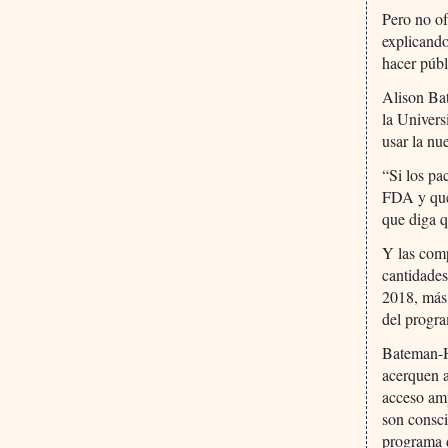
Pero no of
explicando
hacer públ
Alison Ba
la Univer
usar la nu
“Si los pa
FDA y que
que diga q
Y las com
cantidades
2018, más 
del progr
Bateman-Ho
acerquen a
acceso amp
son consci
programa 