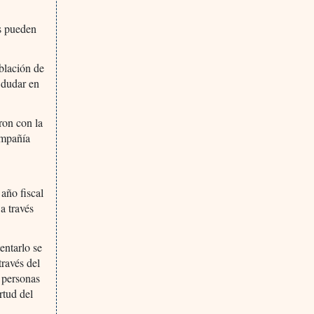
es pueden
blación de
 dudar en
ron con la
ompañía
n
año fiscal
a través
entarlo se
ravés del
s personas
rtud del