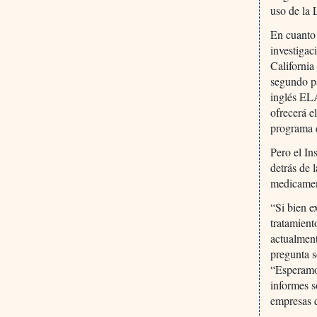
uso de la 
En cuanto
investigac
California
segundo pa
inglés EL
ofrecerá e
programa 
Pero el In
detrás de 
medicamen
“Si bien e
tratamient
actualment
pregunta s
“Esperamos
informes s
empresas q