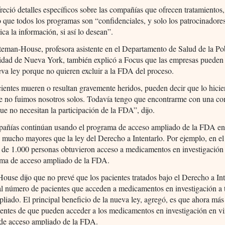
reció detalles específicos sobre las compañías que ofrecen tratamientos,
 que todos los programas son “confidenciales, y solo los patrocinador
ica la información, si así lo desean”.
teman-House, profesora asistente en el Departamento de Salud de la Po
sidad de Nueva York, también explicó a Focus que las empresas pueden
eva ley porque no quieren excluir a la FDA del proceso.
cientes mueren o resultan gravemente heridos, pueden decir que lo hicie
 no fuimos nosotros solos. Todavía tengo que encontrarme con una c
ue no necesitan la participación de la FDA”, dijo.
pañías continúan usando el programa de acceso ampliado de la FDA e
 mucho mayores que la ley del Derecho a Intentarlo. Por ejemplo, en el 
de 1.000 personas obtuvieron acceso a medicamentos en investigación 
ama de acceso ampliado de la FDA.
use dijo que no prevé que los pacientes tratados bajo el Derecho a Int
l número de pacientes que acceden a medicamentos en investigación a t
liado. El principal beneficio de la nueva ley, agregó, es que ahora má
entes de que pueden acceder a los medicamentos en investigación en vi
de acceso ampliado de la FDA.