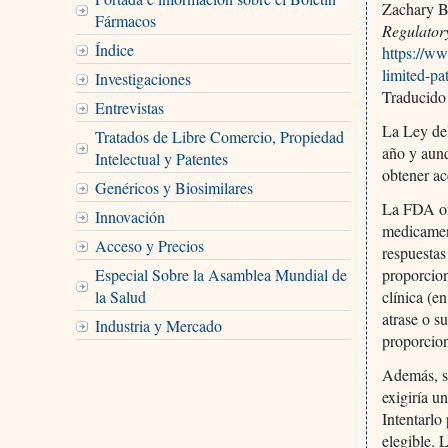
Zachary 
Fármacos
Regulator
Índice
https://ww
limited-pa
Investigaciones
Traducido
Entrevistas
La Ley del
Tratados de Libre Comercio, Propiedad
año y aunq
Intelectual y Patentes
obtener ac
Genéricos y Biosimilares
La FDA ofr
Innovación
medicament
Acceso y Precios
respuestas
Especial Sobre la Asamblea Mundial de
proporcion
la Salud
clínica (e
atrase o s
Industria y Mercado
proporcion
Además, s
exigiría u
Intentarlo
elegible. 