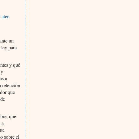
later-
rante un
 ley para
entes y qué
 y
as a
n retención
ador que
ede
bre, que
 a
nte
o sobre el