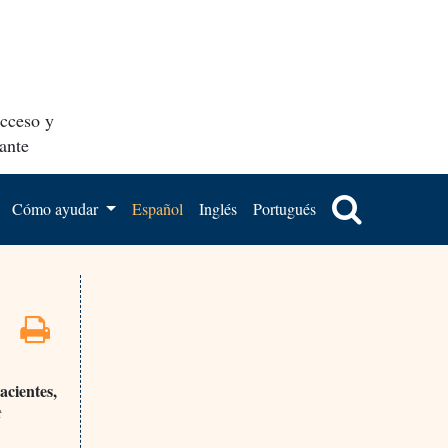
acceso y
ante
Cómo ayudar
Español
Inglés
Portugués
acientes,
t