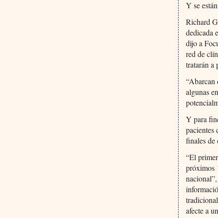
Y se están
Richard G
dedicada e
dijo a Foc
red de clí
tratarán a
“Abarcan 
algunas en
potencialm
Y para fin
pacientes 
finales de 
“El primer
próximos 1
nacional”,
informació
tradiciona
afecte a u