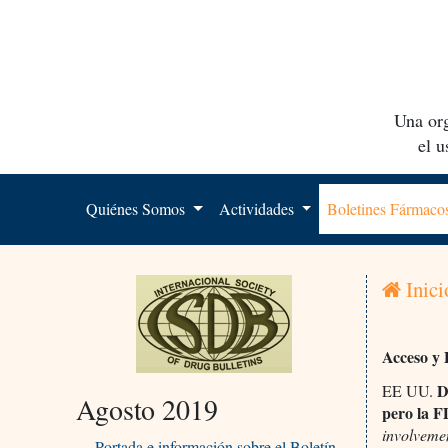
Una org
el 
Quiénes Somos
Actividades
Boletines Fármac
Inici
Acceso y 
De
EE UU.
Agosto 2019
pero la 
involveme
Portada e información sobre el Boletín