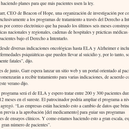
 haciendo planes para que más pacientes usen la ley.
arr, CEO de Beacon of Hope, una organización de investigación por co
xclusivamente a los programas de tratamiento a través del Derecho a In
us por correo electrónico que ha pasado los últimos seis meses constru
nicas nacionales y regionales, cadenas de hospitales y prácticas médicas
 pacientes bajo el Derecho a Intentarlo.
desde diversas indicaciones oncológicas hasta ELA y Alzheimer e incl
fermedades psiquiátricas que pueden llevar al suicidio y, por lo tanto, s
ente fatales”, dijo.
es de junio, Garr espera lanzar un sitio web y un portal orientado al pac
comenzarán a recibir tratamiento para varias indicaciones, de acuerdo co
este verano dijo.
 programa será el de ELA y espero tratar entre 200 y 300 pacientes dur
2 meses en el sureste. El patrocinador podría ampliar el programa a niv
 agregó. “Las empresas están haciendo esto a cambio de datos que brin
n previa a la aprobación [del medicamento] para guiar sus programas
les de ensayos clínicos. Y como estamos haciendo esto a gran escala, e
n gran número de pacientes”.