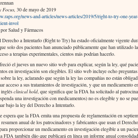
Brennan
y Focus,
30 de mayo de 2019
w.raps.org/news-and-articles/news-articles/2019/5/right-to-try-one-year-
tient-invol
 por Salud y Fármacos
 Derecho a Intentarlo (Right to Try) ha estado oficialmente vigente du
ue solo dos pacientes han anunciado públicamente que han utilizado la
ceso a terapias experimentales, cientos más podrían hacerlo.
eció el jueves un nuevo sitio web para explicar, según la ley, qué paci
os en investigación son elegibles. El sitio web incluye ocho preguntas
 sobre la ley, aclarando que según la ley las compañías no están obligad
ar acceso a sus tratamientos de investigación, y que un medicamento e
n inglés
clinical hold
, que significa que la FDA ha solicitado al patrocin
uspenda una investigación con medicamentos) no es elegible y no se pu
ar bajo la ley del Derecho a Intentarlo.
e espera que la FDA emita una propuesta de reglamentación en septiem
n resumen anual de los patrocinadores y fabricantes que usan el Derecho
 para proporcionar un medicamento en investigación elegible a un pacie
La FDA también dijo que publicará en línea un informe anual consolidad