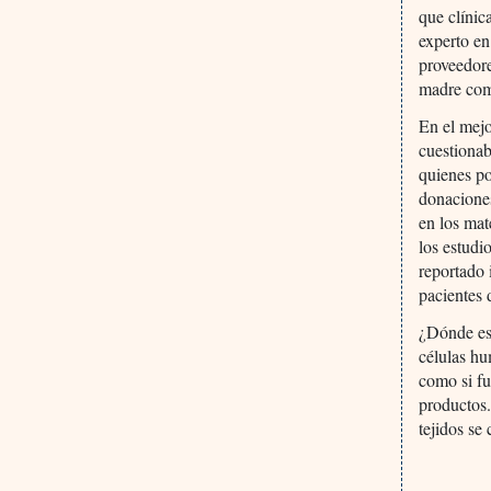
que clínic
experto en
proveedore
madre com
En el mejo
cuestionab
quienes po
donaciones
en los mat
los estudi
reportado 
pacientes 
¿Dónde est
células h
como si fu
productos.
tejidos se