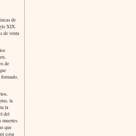
ínicas de
iglo XIX.
as de venta
ios
nen,
os de
 que
e formado,
rtos,
ias, la
ta la
l del
s muertes
as que
ier cosa