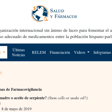
anización internacional sin ánimo de lucro para fomentar el 
uso adecuado de medicamentos entre la población hispano-parl
Últimas
os
RELEM
Financiación
Videos
Infogramas
Noticias
o
mas de Farmacovigilancia
madre o aceite de serpiente?
(Stem cells or snake oil?)
z
,
8 de mayo de 2019