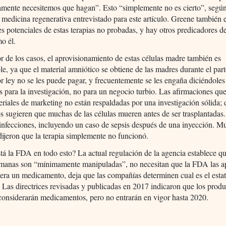
amente necesitemos que hagan”. Esto “simplemente no es cierto”, segú
 medicina regenerativa entrevistado para este artículo. Greene también 
s potenciales de estas terapias no probadas, y hay otros predicadores de
o él.
r de los casos, el aprovisionamiento de estas células madre también es
le, ya que el material amniótico se obtiene de las madres durante el part
r ley no se les puede pagar, y frecuentemente se les engaña diciéndole
 para la investigación, no para un negocio turbio. Las afirmaciones qu
eriales de marketing no están respaldadas por una investigación sólida;
os sugieren que muchas de las células mueren antes de ser trasplantadas
infecciones, incluyendo un caso de sepsis después de una inyección. M
dijeron que la terapia simplemente no funcionó.
á la FDA en todo esto? La actual regulación de la agencia establece que
umanas son “mínimamente manipuladas”, no necesitan que la FDA las a
era un medicamento, deja que las compañías determinen cual es el estat
 Las directrices revisadas y publicadas en 2017 indicaron que los prod
 considerarán medicamentos, pero no entrarán en vigor hasta 2020.