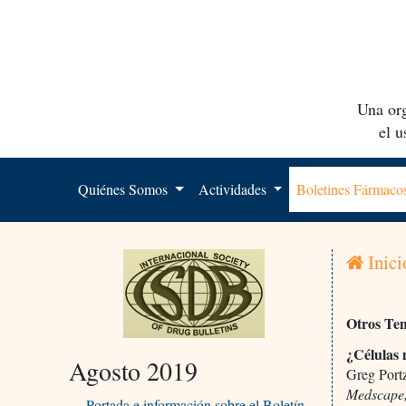
Una org
el 
Quiénes Somos
Actividades
Boletines Fármac
Inici
Otros Te
¿Células 
Agosto 2019
Greg Port
Medscape
Portada e información sobre el Boletín