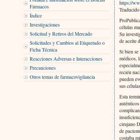
https://w
Fármacos
Traducido
Índice
ProPublica
Investigaciones
células ma
Solicitud y Retiros del Mercado
Su investi
de aceite 
Solicitudes y Cambios al Etiquetado o
Ficha Técnica
Si bien se
médicos, l
Reacciones Adversas e Interacciones
especialme
Precauciones
recién nac
Otros temas de farmacovigilancia
pueden evo
sus célula
Esta termi
auténticos
complican 
insuficien
cirujano D
de pacient
costaba mi