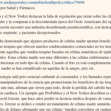
ww.medpagetoday.com/publichealthpolicy/ethics/79698
 por Salud y Fármacos
 y el New Yorker destacan la falta de regulación que existe sobre las cl
dre y la comparan a la descontrolada época del Oeste Americano del s
gación encontró una industria desenfrenada pseudocientífica, con táctic
de serpiente, y pacientes decepcionados.
 ha demostrado que algunos productos de células madre aportan benefic
as terapias que ofrecen muchos establecimientos comerciales no los tie
nte aquellas que venden terapias basadas en células amnióticas de tejid
idos. Estas células madre son muy diferentes a las células embrionarias
lucionar en todo tipo de células. Cuando el feto ya está completament
s madre se han estratificado en aquellas de la sangre, piel, etc.
nología sutil pero esencial confunde al consumidor, y los llamados expe
 manipuladores de la ciencia que promocionan los beneficios de las terap
aún más, afirman que sirven para todo, desde la pérdida del cabello has
cia cardíaca. Un ejemplo que ProPublica y el New Yorker describen es e
avid Greene, que hace años perdió su licencia médica después de varia
es. Greene se dedicó a vender un tratamiento de células madre amniótic
les de dólares afirmando que sus células “pueden convertirse en cualqu