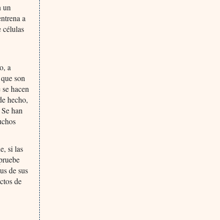
n un
entrena a
 células
o, a
s que son
e se hacen
 de hecho,
. Se han
uchos
, si las
pruebe
us de sus
uctos de