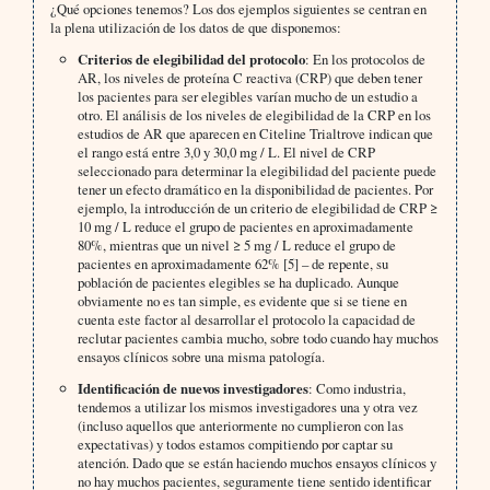
¿Qué opciones tenemos? Los dos ejemplos siguientes se centran en
la plena utilización de los datos de que disponemos:
Criterios de elegibilidad del protocolo
: En los protocolos de
AR, los niveles de proteína C reactiva (CRP) que deben tener
los pacientes para ser elegibles varían mucho de un estudio a
otro. El análisis de los niveles de elegibilidad de la CRP en los
estudios de AR que aparecen en Citeline Trialtrove indican que
el rango está entre 3,0 y 30,0 mg / L. El nivel de CRP
seleccionado para determinar la elegibilidad del paciente puede
tener un efecto dramático en la disponibilidad de pacientes. Por
ejemplo, la introducción de un criterio de elegibilidad de CRP ≥
10 mg / L reduce el grupo de pacientes en aproximadamente
80%, mientras que un nivel ≥ 5 mg / L reduce el grupo de
pacientes en aproximadamente 62% [5] – de repente, su
población de pacientes elegibles se ha duplicado. Aunque
obviamente no es tan simple, es evidente que si se tiene en
cuenta este factor al desarrollar el protocolo la capacidad de
reclutar pacientes cambia mucho, sobre todo cuando hay muchos
ensayos clínicos sobre una misma patología.
Identificación de nuevos investigadores
: Como industria,
tendemos a utilizar los mismos investigadores una y otra vez
(incluso aquellos que anteriormente no cumplieron con las
expectativas) y todos estamos compitiendo por captar su
atención. Dado que se están haciendo muchos ensayos clínicos y
no hay muchos pacientes, seguramente tiene sentido identificar