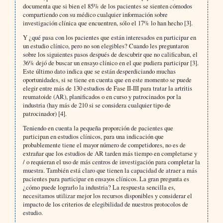
documenta que si bien el 85% de los pacientes se sienten cómodos
compartiendo con su médico cualquier información sobre
investigación clínica que encuentren, sólo el 17% lo han hecho [3].
Y ¿qué pasa con los pacientes que están interesados en participar en
un estudio clínico, pero no son elegibles? Cuando les preguntaron
sobre los siguientes pasos después de descubrir que no calificaban, el
36% dejó de buscar un ensayo clínico en el que pudiera participar [3].
Este último dato indica que se están desperdiciando muchas
oportunidades, si se tiene en cuenta que en este momento se puede
elegir entre más de 130 estudios de Fase II-III para tratar la artritis
reumatoide (AR), planificados o en curso y patrocinados por la
industria (hay más de 210 si se considera cualquier tipo de
patrocinador) [4].
Teniendo en cuenta la pequeña proporción de pacientes que
participan en estudios clínicos, para una indicación que
probablemente tiene el mayor número de competidores, no es de
extrañar que los estudios de AR tarden más tiempo en completarse y
/ o requieran el uso de más centros de investigación para completar la
muestra. También está claro que tienen la capacidad de atraer a más
pacientes para participar en ensayos clínicos. La gran pregunta es
¿cómo puede lograrlo la industria? La respuesta sencilla es,
necesitamos utilizar mejor los recursos disponibles y considerar el
impacto de los criterios de elegibilidad de nuestros protocolos de
estudio.