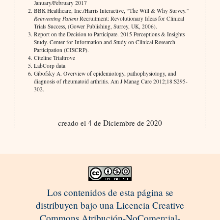
January/February 2017
BBK Healthcare, Inc./Harris Interactive, “The Will & Why Survey.”
Reinventing Patient
Recruitment: Revolutionary Ideas for Clinical
Trials Success, (Gower Publishing, Surrey, UK, 2006).
Report on the Decision to Participate. 2015 Perceptions & Insights
Study. Center for Information and Study on Clinical Research
Participation (CISCRP).
Citeline Trialtrove
LabCorp data
Gibofsky A. Overview of epidemiology, pathophysiology, and
diagnosis of rheumatoid arthritis. Am J Manag Care 2012;18:S295-
302.
creado el 4 de Diciembre de 2020
Los contenidos de esta página se
distribuyen bajo una Licencia Creative
Commons Atribución-NoComercial-