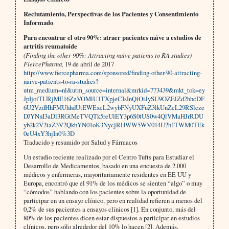
Reclutamiento, Perspectivas de los Pacientes y Consentimiento
Informado
Para encontrar el otro 90%: atraer pacientes naïve a estudios de
artritis reumatoide
(Finding the other 90%: Attracting naïve patients to RA studies)
FiercePharma,
19 de abril de 2017
http://www.fiercepharma.com/sponsored/finding-other-90-attracting-
naive-patients-to-ra-studies?
utm_medium=nl&utm_source=internal&mrkid=773439&mkt_tok=ey
JpIjoiTURjME16ZzVOMlU1TXpjeCIsInQiOiJySU9OZElZd2hhcDF
6U2VzdHhFMUhhdUtEWExcL2wybFNyUXFuZ3lkUnZcL29RSlcze
DJYNnI3aDl3RGtMeTVQTk5reUlEY3p6S0tUS0w4QlVMaHJrRDU
yb2k2V2taZ3V2QkhYN01oK3NycjRHWW5WV014U2h1TWM0TEk
0eU4xY3hjIn0%3D
Traducido y resumido por Salud y Fármacos
Un estudio reciente realizado por el Centro Tufts para Estudiar el
Desarrollo de Medicamentos, basado en una encuesta de 2.000
médicos y enfermeras, mayoritariamente residentes en EE UU y
Europa, encontró que el 91% de los médicos se sienten “algo” o muy
“cómodos” hablando con los pacientes sobre la oportunidad de
participar en un ensayo clínico, pero en realidad refieren a menos del
0,2% de sus pacientes a ensayos clínicos [1]. En conjunto, más del
80% de los pacientes dicen estar dispuestos a participar en estudios
clínicos, pero sólo alrededor del 10% lo hacen [2]. Además,