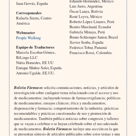
Eduardo Hernández, México
Juan Gervás, España
Luis Justo, Argentina
Óscar Lanza, Bolivia
Corresponsales
René Leyva, México
Rafaela Sierra, Centro
Roberto López Linares, Perú
América
Benito Marchand, Ecuador
Gabriela Minaya, Perú
Webmaster
Bruno Schlemper Junior, Brasil
People Walking
Xavier Seuba, España
Equipo de Traductores
Federico Tobar, Panamá
Marcela Escobar-Gómez,
Francisco Rossi, Colombia
BiLingo LLC
Núria Homedes, EE UU
Enrique Muñoz Soler, España
Antonio Ugalde, EE.UU.
Boletín Fármacos
solicita comunicaciones, noticias, y artículos de
investigación sobre cualquier tema relacionado con el acceso y uso
de medicamentos; incluyendo temas de farmacovigilancia; políticas
de medicamentos; ensayos clínicos; ética y medicamentos;
dispensación y farmacia; comportamiento de la industria; prácticas
recomendables y prácticas cuestionadas de uso y promoción de
medicamentos. También publica noticias sobre congresos y talleres
que se vayan a celebrar o se hayan celebrado sobre el uso adecuado
de medicamentos.
Boletín Fármacos
incluye una sección en la que
se presentan síntesis de artículos publicados sobre estos temas y una