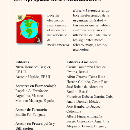
Boletín Fármacos
es un
Boletín
boletín electrónico de la
electrónico
organización Salud y
para fomentar
Fármacos
que se publica
el acceso y el
cuatro veces al año: el
uso adecuado
último día de cada uno de
de
los siguientes meses:
medicamentos
febrero, mayo, agosto y
noviembre.
Editores
Editores Asociados
Núria Homedes Beguer,
Corina Bontempo Duca de
EE.UU.
Freitas, Brasil
Antonio Ugalde, EE.UU.
Albin Chaves, Costa Rica
Hernán Collado, Costa Rica
Asesores en Farmacología
José Ruben de Alcantara
Rogelio A. Fernández
Bonfim, Brasil
Argüelles, México
Francisco Debesa García, Cuba
Mariano Madurga, España
Anahí Dresser, México
José Humberto Duque,
Asesor de Farmacia
Colombia
Emilio Pol Yanguas
Albert Figueras, España
Sergio Gonorazky, Argentina
Asesor en Prescripción y
Alejandro Goyret, Uruguay
Utilización