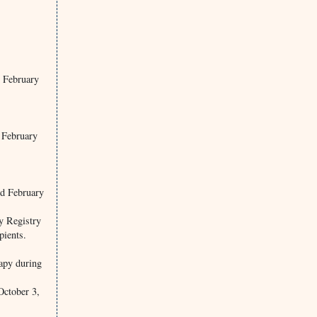
d February
 February
ed February
y Registry
pients.
apy during
October 3,