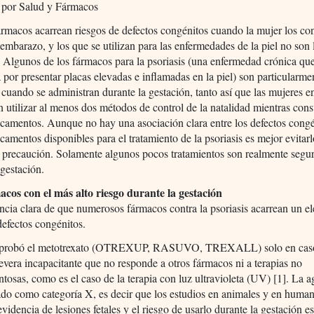
 por Salud y Fármacos
rmacos acarrean riesgos de defectos congénitos cuando la mujer los c
 embarazo, y los que se utilizan para las enfermedades de la piel no son 
 Algunos de los fármacos para la psoriasis (una enfermedad crónica qu
a por presentar placas elevadas e inflamadas en la piel) son particularme
 cuando se administran durante la gestación, tanto así que las mujeres e
en utilizar al menos dos métodos de control de la natalidad mientras co
camentos. Aunque no hay una asociación clara entre los defectos congé
camentos disponibles para el tratamiento de la psoriasis es mejor evita
 precaución. Solamente algunos pocos tratamientos son realmente segu
 gestación.
acos con el más alto riesgo durante la gestación
cia clara de que numerosos fármacos contra la psoriasis acarrean un e
defectos congénitos.
probó el metotrexato (OTREXUP, RASUVO, TREXALL) solo en cas
severa incapacitante que no responde a otros fármacos ni a terapias no
osas, como es el caso de la terapia con luz ultravioleta (UV) [1]. La a
do como categoría X, es decir que los estudios en animales y en huma
videncia de lesiones fetales y el riesgo de usarlo durante la gestación e