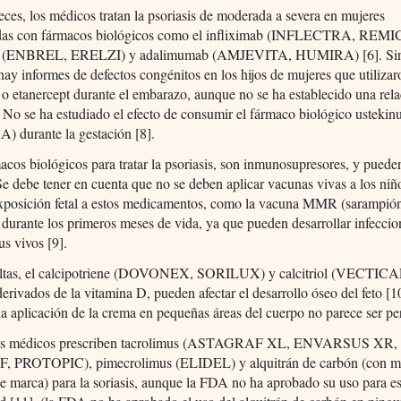
ces, los médicos tratan la psoriasis de moderada a severa en mujeres
das con fármacos biológicos como el infliximab (INFLECTRA, REM
pt (ENBREL, ERELZI) y adalimumab (AMJEVITA, HUMIRA) [6]. Si
ay informes de defectos congénitos en los hijos de mujeres que utilizar
 o etanercept durante el embarazo, aunque no se ha establecido una rel
. No se ha estudiado el efecto de consumir el fármaco biológico usteki
 durante la gestación [8].
acos biológicos para tratar la psoriasis, son inmunosupresores, y pueden
Se debe tener en cuenta que no se deben aplicar vacunas vivas a los niñ
exposición fetal a estos medicamentos, como la vacuna MMR (sarampión
 durante los primeros meses de vida, ya que pueden desarrollar infeccio
us vivos [9].
altas, el calcipotriene (DOVONEX, SORILUX) y calcitriol (VECTICA
erivados de la vitamina D, pueden afectar el desarrollo óseo del feto [1
a aplicación de la crema en pequeñas áreas del cuerpo no parece ser per
los médicos prescriben tacrolimus (ASTAGRAF XL, ENVARSUS XR,
 PROTOPIC), pimecrolimus (ELIDEL) y alquitrán de carbón (con 
 marca) para la soriasis, aunque la FDA no ha aprobado su uso para es