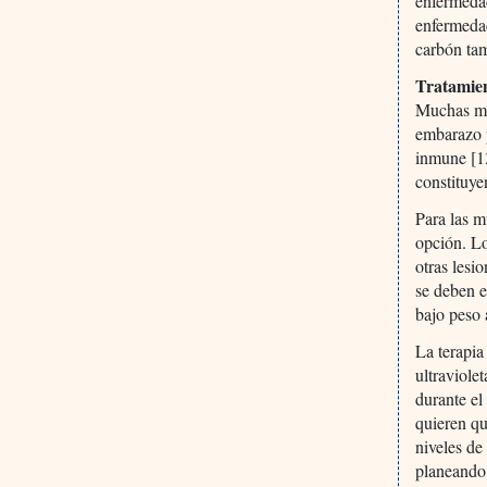
enfermedad
enfermedad
carbón tam
Tratamie
Muchas muj
embarazo 
inmune [13
constituye
Para las m
opción. Lo
otras lesi
se deben e
bajo peso 
La terapia
ultraviole
durante el
quieren q
niveles de
planeando