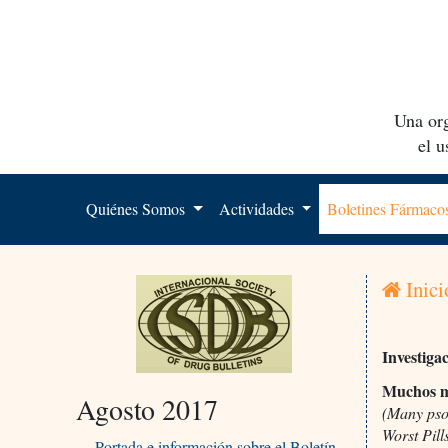
Una org
el 
Quiénes Somos
Actividades
Boletines Fármac
Inici
Investiga
Muchos me
Agosto 2017
(Many pso
Worst Pill
Portada e información sobre el Boletín