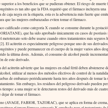
 superior a los beneficios que se pudieran obtener. El riesgo de muerte f
ongénitos es tan alto que la FDA requirió que el fármaco incluyera una
a de caja negra en la etiqueta, esta es la advertencia más fuerte que emit
ara que las mujeres embarazadas eviten tomar el fármaco.
co calificado como categoría X cuando se consume durante la gestació
 (SORIATANE), que ha sido aprobado únicamente en casos de psoriasis 
el metotrexato solo debe usarse cuando otros tratamientos más seguros 
[2]. El acitretin es especialmente peligroso porque uno de sus derivado
ongénitos y puede permanecer en el cuerpo de la mujer varios años des
rido la última dosis. Además, el consumo de alcohol puede incrementar
ón de este derivado.
a del acitretin advierte que las mujeres en edad fértil deben abstenerse d
lcohol, utilizar al menos dos métodos efectivos de control de la natalida
uebas de embarazo periódicamente hasta tres años después de tomar la 
ratamiento. Sin embargo, los residuos del peligroso derivado pueden pers
tiempo: a una mujer se le detectaron restos del derivado más de cuatr
 dejar de tomar el fármaco.
teno (AVAGE, FABIOR, TAZORAC), que se aplica en forma de crema,
nstituye el tercer fármaco categoría X aprobado para el tratamiento de 