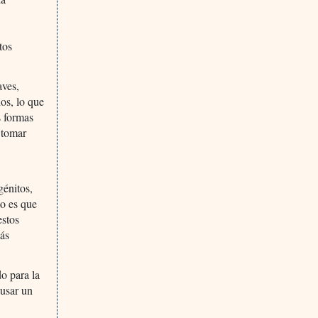
tos
aves,
os, lo que
s formas
 tomar
génitos,
to es que
estos
más
 para la
ausar un