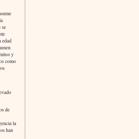
onsume
la
e se
nte
n edad
nsumen
nitos y
rlos como
ros
levado
os de
gencia la
nos han
s