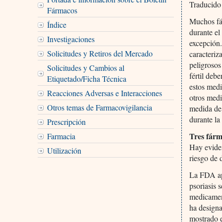
Traducido
Fármacos
Muchos fá
Índice
durante el
Investigaciones
excepción.
Solicitudes y Retiros del Mercado
caracteriz
peligrosos
Solicitudes y Cambios al
fértil deb
Etiquetado/Ficha Técnica
estos medi
Reacciones Adversas e Interacciones
otros medi
Otros temas de Farmacovigilancia
medida de
durante la
Prescripción
Tres fárm
Farmacia
Hay eviden
Utilización
riesgo de 
La FDA a
psoriasis 
medicament
ha designa
mostrado e