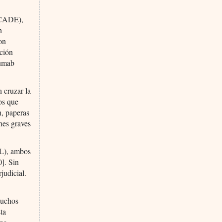
ICADE),
n
on
ación
numab
 cruzar la
os que
, paperas
nes graves
L), ambos
0]. Sin
judicial.
muchos
ta