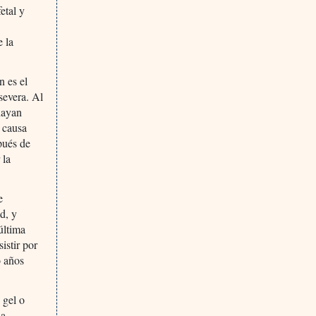
etal y
e la
n es el
severa. Al
hayan
s causa
pués de
 la
e
d, y
última
istir por
o años
 gel o
la