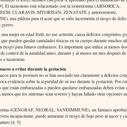
[3]. El tazaroteno está relacionado con la isotretionina (ABSORICA,
EM, CLARAVIS, MYORISAN, ZENATATE y anteriormente,
, una píldora para el acné que se sabe incrementa el riesgo de defec
 graves.
s una mujer en edad fértil, no use acitretin; causa defectos congénitos gr
 que pueden quedar cantidades tóxicas en su cuerpo durante muchos añ
n riesgo para futuros embarazos. Es importante que utilice al menos do
 de control de la natalidad antes, durante y al menos un mes después de
o o tazarotene.
macos a evitar durante la gestación
acos para la psoriasis no se han asociado tan claramente a defectos con
oca evidencia sobre la seguridad de su uso durante la gestación. Por es
es que están embarazadas o pueden quedarse embarazadas deben evitar 
 menos que los síntomas sean severos y hayan fallado otras opciones 
sporina (GENGRAF, NEORAL, SANDIMMUNE), un fármaco aprobado
severa incapacitante, puede aumentar el riesgo de bajo peso al nacer y c
aturo [4, 5].