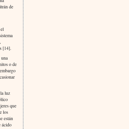
una
itrán de
 el
sistema
,
s [14].
n una
nitos o de
n embargo
ocasionar
la luz
ólico
ujeres que
e los
ue están
 ácido