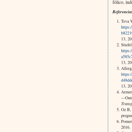
fólico, in
Referencia
Teva 
https:
b8221
13, 20
Stiefe
https:
a585c
13, 20
Allerg
https:
d48dd
13, 20
Armen
—Outco
Transp
Oz B, 
pregn
Pomer
2016.