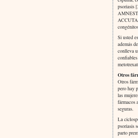
psoriasis 
AMNESTE
ACCUTANE)
congénitos
Si usted e
además de
conlleva u
confiables
metotrexat
Otros fár
Otros fárm
pero hay p
las mujer
fármacos a
seguras.
La ciclo
psoriasis 
parto prem