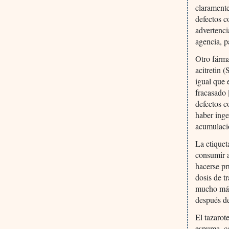
claramente
defectos c
advertenci
agencia, p
Otro fárma
acitretin
igual que 
fracasado 
defectos c
haber inge
acumulaci
La etiquet
consumir a
hacerse pr
dosis de t
mucho más 
después de
El tazaro
espuma, co