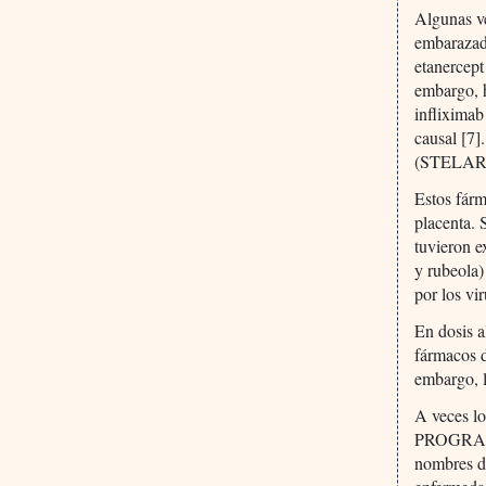
Algunas ve
embaraza
etanerce
embargo, h
infliximab
causal [7]
(STELARA)
Estos fárm
placenta. 
tuvieron 
y rubeola)
por los vir
En dosis 
fármacos d
embargo, l
A veces 
PROGRAF,
nombres de