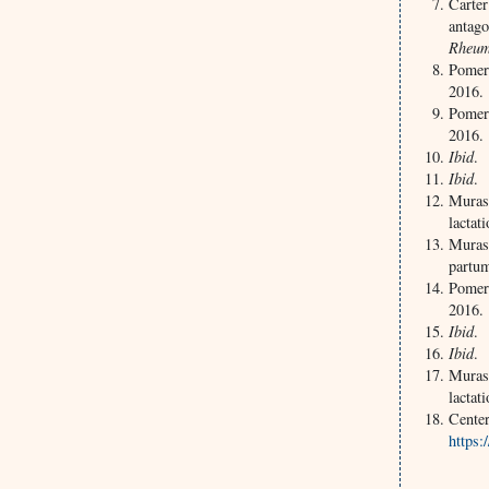
Carter
antago
Rheum
Pomer
2016.
Pomer
2016.
Ibid
.
Ibid
.
Murase
lactat
Murase
partu
Pomer
2016.
Ibid
.
Ibid
.
Murase
lactat
Center
https: