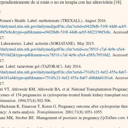
dependientemente de si están o no en terapia con luz ultravioleta [18].
s
Women’s Health. Label: methotrexate (TREXALL). August 2016.
//dailymed.nlm.nih.gov/dailymed/getFile.cfm?setid=e942f8db-510f-44d6-acb5-
96f5e8c&type=pdf&name=e942f8db-510f-44d6-acb5-b822196f5e8c
. Accesse
17.
l Laboratories. Label: acitretin (SORIATANE). May 2015.
//dailymed.nlm.nih.gov/dailymed/getFile.cfm?setid=cec7851f-c7af-4e9e-a5e4-
70510d2&type=pdf&name=cec7851f-c7af-4e9e-a5e4-a585c70510d2
. Accessed
17.
an. Label: tazarotene gel (TAZORAC). July 2014.
//dailymed.nlm.nih.gov/dailymed/getFile.cfm?setid=75145c21-6ef2-455a-8a67-
d4181a4&type=pdf&name=75145c21-6ef2-455a-8a67-d48ddd4181a4
. Access
17.
ti VT, Ahlswede KM, Ahlswede BA, et al. National Transplantation Pregnanc
mes of 154 pregnancies in cyclosporine-treated female kidney transplant reci
lantation
. 1994;57(4):502-506.
Hackman R, Einarson T, Koren G. Pregnancy outcome after cyclosporine ther
ancy: A meta-analysis.
Transplantation
. 2001;71(8):1051-1055.
anz MK, Strober BE. Management of psoriasis in pregnancy.
UpToDate.com
. 