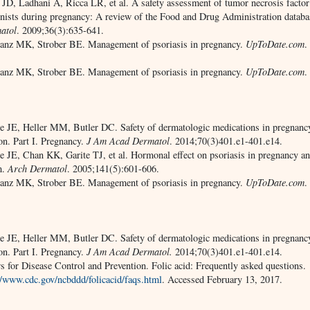
 JD, Ladhani A, Ricca LR, et al. A safety assessment of tumor necrosis factor
nists during pregnancy: A review of the Food and Drug Administration datab
atol
. 2009;36(3):635-641.
anz MK, Strober BE. Management of psoriasis in pregnancy.
UpToDate.com
.
anz MK, Strober BE. Management of psoriasis in pregnancy.
UpToDate.com
.
 JE, Heller MM, Butler DC. Safety of dermatologic medications in pregnanc
ion. Part I. Pregnancy.
J Am Acad Dermatol
. 2014;70(3)401.e1-401.e14.
 JE, Chan KK, Garite TJ, et al. Hormonal effect on psoriasis in pregnancy an
m.
Arch Dermatol
. 2005;141(5):601-606.
anz MK, Strober BE. Management of psoriasis in pregnancy.
UpToDate.com
.
 JE, Heller MM, Butler DC. Safety of dermatologic medications in pregnanc
ion. Part I. Pregnancy.
J Am Acad Dermatol.
2014;70(3)401.e1-401.e14.
s for Disease Control and Prevention. Folic acid: Frequently asked questions.
//www.cdc.gov/ncbddd/folicacid/faqs.html
. Accessed February 13, 2017.