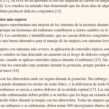
 [11], (la FDA no ha aprobado el uso del alquitrán de carbón en ning
). Los estudios en animales han demostrado que las dosis altas de alqu
bién producen defectos congénitos [12].
ntos más seguros
eres experimentan una mejoría de los síntomas de la psoriasis durante
porque las hormonas del embarazo contribuyen a ciertos cambios en el 
]. Los emolientes y humidificantes, que no causan defectos congénitos
n una buena alternativa para el manejo de las mujeres con síntomas leve
ujeres con síntomas más severos, la aplicación de esteroides tópicos so
s estudios no han detectado un aumento en el riesgo de defectos congé
ones, cuando se aplican esteroides tópicos durante el embarazo [15]. Si
vitar los esteroides muy potentes durante la gestación, porque pueden 
al nacer [16].
 con luz ultravioleta suele ser segura durante la gestación. Sin embargo, 
ta puede disminuir los niveles de ácido fólico, y la deficiencia de ácido f
 embarazo se asocia a ciertos defectos de la médula espinal [17]. Las m
uedar embarazadas deben pedirle a su médico que les haga un examen d
 ácido fólico durante la terapia con luz ultravioleta. Todas las mujeres q
 un embarazo o se embarazan, deben tomar 400 microgramos diarios de