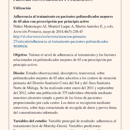
Utilización
Adherencia al tratamiento en pacientes polimedicados mayores
de 65 años con prescripción por principio activo
Núñez Montenegro AJ, Montiel Luque A, Martín Aurioles E, y cols.
Atención Primaria
, mayo de 2014;46(5):238-45
http://zl.elsevier.es/es/revista/atencion-primaria-
27/articulo/adherencia-al-tratamiento-pacientes-polimedicados-
90309436
Objetivo
: Valorar el nivel de adherencia al tratamiento y los factores
relacionados en polimedicados mayores de 65 con prescripción por
principio activo.
Diseño
: Estudio observacional, descriptivo, transversal, sobre
polimedicados mayores de 65 años adscritos a los centros de atención
primaria del Distrito Sanitario Costa del Sol y del Área Sanitaria
Norte de Málaga. Se ha realizado entre enero del 2011 y septiembre
del 2012, sobre una población de 375 individuos obtenida mediante
muestreo aleatorio simple a partir de las listas de pacientes
proporcionadas por cada centro. Los datos se recogieron mediante
entrevista, sobre hoja estructurada de recogida de datos y previa firma
del consentimiento informado.
Variables del estudio
: Variable principal de resultado: adherencia al
tratamiento (test de Morisky-Green). Variables predictoras: