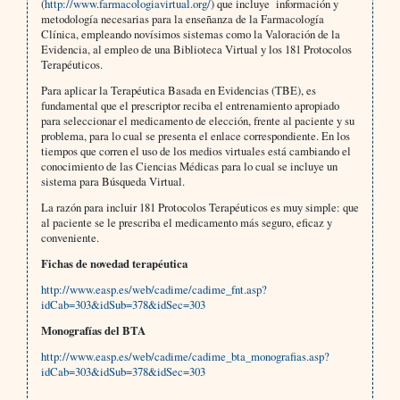
(
http://www.farmacologiavirtual.org/
) que incluye información y
metodología necesarias para la enseñanza de la Farmacología
Clínica, empleando novísimos sistemas como la Valoración de la
Evidencia, al empleo de una Biblioteca Virtual y los 181 Protocolos
Terapéuticos.
Para aplicar la Terapéutica Basada en Evidencias (TBE), es
fundamental que el prescriptor reciba el entrenamiento apropiado
para seleccionar el medicamento de elección, frente al paciente y su
problema, para lo cual se presenta el enlace correspondiente. En los
tiempos que corren el uso de los medios virtuales está cambiando el
conocimiento de las Ciencias Médicas para lo cual se incluye un
sistema para Búsqueda Virtual.
La razón para incluir 181 Protocolos Terapéuticos es muy simple: que
al paciente se le prescriba el medicamento más seguro, eficaz y
conveniente.
Fichas de novedad terapéutica
http://www.easp.es/web/cadime/cadime_fnt.asp?
idCab=303&idSub=378&idSec=303
Monografías del BTA
http://www.easp.es/web/cadime/cadime_bta_monografias.asp?
idCab=303&idSub=378&idSec=303