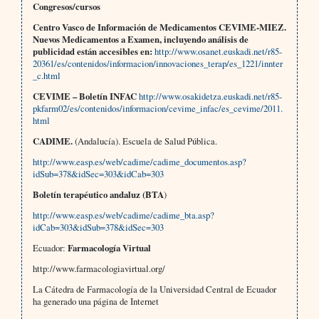
Congresos/cursos
Centro Vasco de Información de Medicamentos CEVIME-MIEZ.
Nuevos Medicamentos a Examen, incluyendo análisis de
publicidad están accesibles en:
http://www.osanet.euskadi.net/r85-
20361/es/contenidos/informacion/innovaciones_terap/es_1221/innter
_c.html
CEVIME – Boletín INFAC
http://www.osakidetza.euskadi.net/r85-
pkfarm02/es/contenidos/informacion/cevime_infac/es_cevime/2011.
html
CADIME.
(Andalucía). Escuela de Salud Pública.
http://www.easp.es/web/cadime/cadime_documentos.asp?
idSub=378&idSec=303&idCab=303
Boletín terapéutico andaluz (BTA
)
http://www.easp.es/web/cadime/cadime_bta.asp?
idCab=303&idSub=378&idSec=303
Ecuador:
Farmacología Virtual
http://www.farmacologiavirtual.org/
La Cátedra de Farmacología de la Universidad Central de Ecuador
ha generado una página de Internet