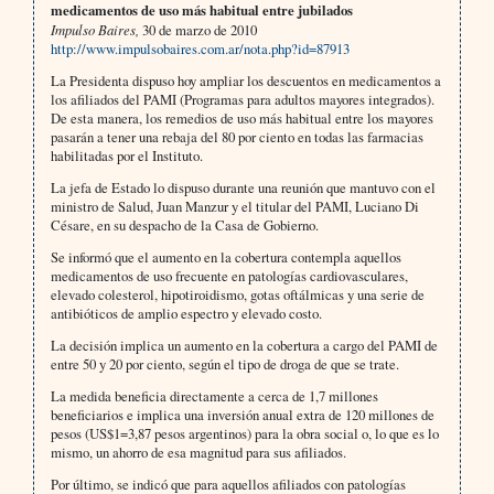
medicamentos de uso más habitual entre jubilados
Impulso Baires,
30 de marzo de 2010
http://www.impulsobaires.com.ar/nota.php?id=87913
La Presidenta dispuso hoy ampliar los descuentos en medicamentos a
los afiliados del PAMI (Programas para adultos mayores integrados).
De esta manera, los remedios de uso más habitual entre los mayores
pasarán a tener una rebaja del 80 por ciento en todas las farmacias
habilitadas por el Instituto.
La jefa de Estado lo dispuso durante una reunión que mantuvo con el
ministro de Salud, Juan Manzur y el titular del PAMI, Luciano Di
Césare, en su despacho de la Casa de Gobierno.
Se informó que el aumento en la cobertura contempla aquellos
medicamentos de uso frecuente en patologías cardiovasculares,
elevado colesterol, hipotiroidismo, gotas oftálmicas y una serie de
antibióticos de amplio espectro y elevado costo.
La decisión implica un aumento en la cobertura a cargo del PAMI de
entre 50 y 20 por ciento, según el tipo de droga de que se trate.
La medida beneficia directamente a cerca de 1,7 millones
beneficiarios e implica una inversión anual extra de 120 millones de
pesos (US$1=3,87 pesos argentinos) para la obra social o, lo que es lo
mismo, un ahorro de esa magnitud para sus afiliados.
Por último, se indicó que para aquellos afiliados con patologías