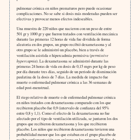
pulmonar crónica en niños prematuros pero puede ocasionar
complicaciones. No se sabe si dosis más moderadas pueden ser
efectivas y provocar menos efectos indeseables.
Una muestra de 220 niños que nacieron con un peso de entre
501 gr y 1000 gr y que fueron tratados con ventilación mecánica
durante las primeras 12 horas de vida fue dividida de forma
aleatoria en dos grupos, un grupo recibió dexametasona y al
otro grupo se le administró un placebo, bien a través de
ventilación asistida o hipercadmia permisiva (
permissive
hypercapnia
). La dexametasona se administró durante las
primeras 24 horas de vida en dosis de 0,15 mgrs por kg de peso
por día durante tres días, seguido de un periodo de disminución
paulatina de la dosis de 7 días. La medida de impacto fue
muerte o enfermedad pulmonar crónica a las 36 semanas de
edad post-menstrual.
El riego relativo de muerte o de enfermedad pulmonar crónica
en niños tratados con dexametasona comparado con los que
recibieron placebo fue 0,9 (intervalo de confianza del 95%
entre 0,8 y 1,1). Como el efecto de la dexametasona no fue
afectado por el tipo de ventilación utilizada, se juntaron los dos
grupos que recibieron dexametasona y los que recibieron
placebo. Los niños que recibieron dexametasona tuvieron una
probabilidad menor que los que estaban en el grupo placebo de
recibir suplementación con oxígeno en los primeros 28 días de