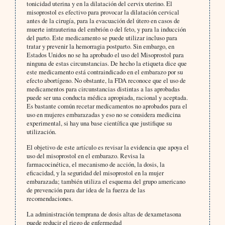
tonicidad uterina y en la dilatación del cervix uterino. El
misoprostol es efectivo para provocar la dilatación cervical
antes de la cirugía, para la evacuación del útero en casos de
muerte intrauterina del embrión o del feto, y para la inducción
del parto. Este medicamento se puede utilizar incluso para
tratar y prevenir la hemorragia postparto. Sin embargo, en
Estados Unidos no se ha aprobado el uso del Misoprostol para
ninguna de estas circunstancias. De hecho la etiqueta dice que
este medicamento está contraindicado en el embarazo por su
efecto abortígeno. No obstante, la FDA reconoce que el uso de
medicamentos para circunstancias distintas a las aprobadas
puede ser una conducta médica apropiada, racional y aceptada.
Es bastante común recetar medicamentos no aprobados para el
uso en mujeres embarazadas y eso no se considera medicina
experimental, si hay una base científica que justifique su
utilización.
El objetivo de este artículo es revisar la evidencia que apoya el
uso del misoprostol en el embarazo. Revisa la
farmacocinética, el mecanismo de acción, la dosis, la
eficacidad, y la seguridad del misoprostol en la mujer
embarazada; también utiliza el esquema del grupo americano
de prevención para dar idea de la fuerza de las
recomendaciones.
La administración temprana de dosis altas de dexametasona
puede reducir el riego de enfermedad