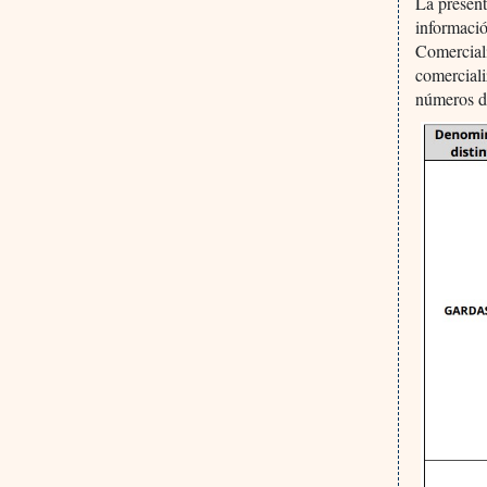
La present
informaci
Comerciali
comercial
números de