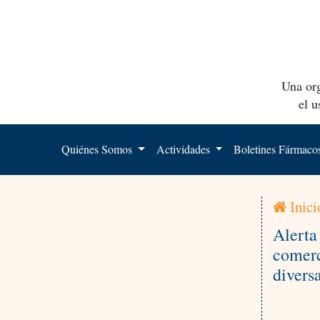
Una org
el 
Quiénes Somos
Actividades
Boletines Fármac
Inici
Alerta
comerc
divers