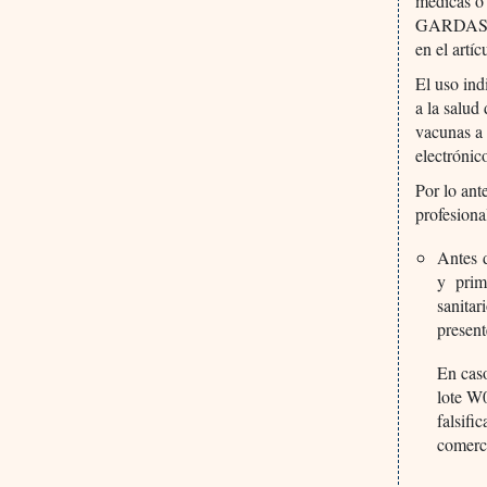
médicas o 
GARDASIL®
en el artí
El uso ind
a la salud
vacunas a 
electrónic
Por lo ant
profesiona
Antes d
y prim
sanitar
present
En cas
lote W
falsifi
comerci