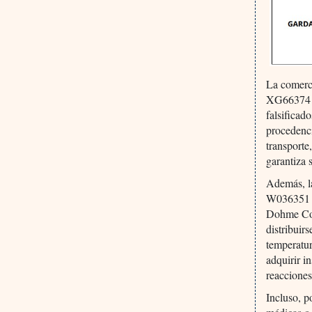
La comerc
XG66374 
falsificad
procedenci
transporte
garantiza 
Además, 
W036351 r
Dohme Come
distribuir
temperatur
adquirir i
reacciones
Incluso, p