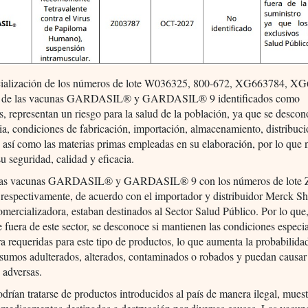
ialización de los números de lote W036325, 800-672, XG663784, X
de las vacunas GARDASIL® y GARDASIL® 9 identificados como
os, representan un riesgo para la salud de la población, ya que se desco
a, condiciones de fabricación, importación, almacenamiento, distribuci
, así como las materias primas empleadas en su elaboración, por lo que 
su seguridad, calidad y eficacia.
las vacunas GARDASIL® y GARDASIL® 9 con los números de lote 
espectivamente, de acuerdo con el importador y distribuidor Merck S
rcializadora, estaban destinados al Sector Salud Público. Por lo que,
se fuera de este sector, se desconoce si mantienen las condiciones especi
a requeridas para este tipo de productos, lo que aumenta la probabilida
nsumos adulterados, alterados, contaminados o robados y puedan causar
 adversas.
odrían tratarse de productos introducidos al país de manera ilegal, muest