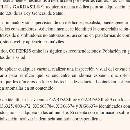
medicamentos destinados a destrucción por diversas causas. Las vacun
 y GARDASIL® 9, requieren receta médica para su adquisición, c
culo 226 de la Ley General de Salud.
iscriminado y sin supervisión de un médico especialista, puede generar 
 de los consumidores. Adicionalmente, se identificó la comercialización 
través de distribuidores no autorizados, así como en plataformas de co
o, sitios web y aplicaciones móviles.
erior, COFEPRIS emite las siguientes recomendaciones: Población en g
les de la salud:
e aplicar cualquier vacuna, realizar una inspección visual del envase
ario para verificar que se encuentre en idioma español, que ostent
io, que los números de lote y las fechas de caducidad coincidan, así 
en anomalías en su contenido.
o de identificar las vacunas GARDASIL® y GARDASIL® 9 con los n
036325, 800-672, XG663784, XG66374 y XG66374 identificados co
cados, no las adquiera ni las administre. Si cuenta con información sobre
alización, realizar la denuncia sanitaria correspondiente.