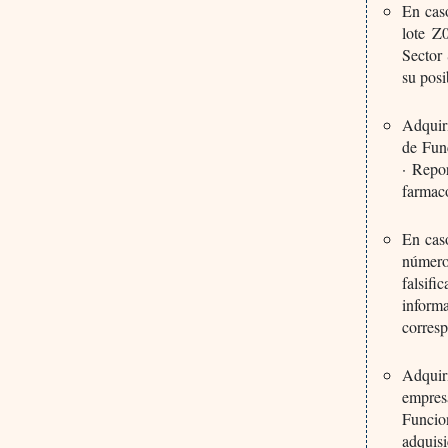
En cas
lote Z
Sector 
su posi
Adquir
de Func
· Repor
farmac
En cas
números
falsif
inform
corresp
Adquir
empres
Funcio
adquisi