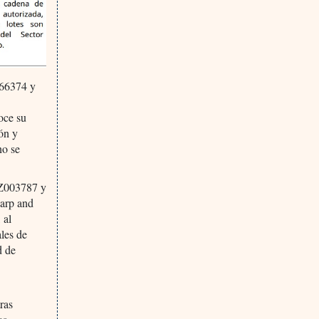
G66374 y
noce su
ón y
no se
Z003787 y
harp and
 al
ales de
d de
ras