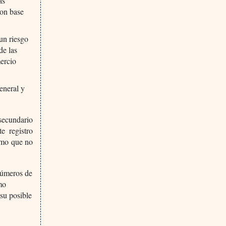
as
on base
un riesgo
de las
mercio
eneral y
 secundario
e registro
como que no
úmeros de
mo
 su posible