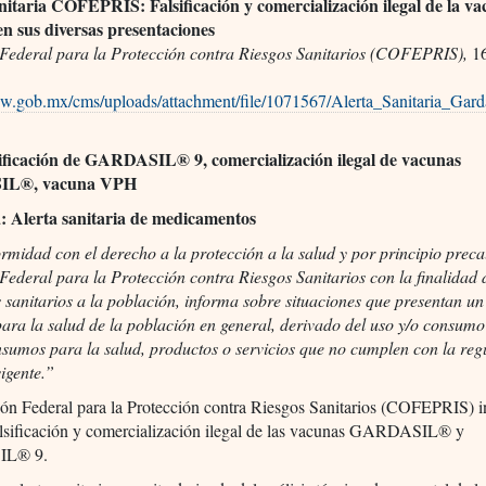
anitaria COFEPRIS:
Falsificación y comercialización ilegal de la v
en sus diversas presentaciones
Federal para la Protección contra Riesgos Sanitarios (COFEPRIS),
16
ww.gob.mx/cms/uploads/attachment/file/1071567/Alerta_Sanitaria_Gard
sificación de GARDASIL® 9, comercialización ilegal de vacunas
L®, vacuna VPH
: Alerta sanitaria de medicamentos
midad con el derecho a la protección a la salud y por principio precau
ederal para la Protección contra Riesgos Sanitarios con la finalidad 
s sanitarios a la población, informa sobre situaciones que presentan un
para la salud de la población en general, derivado del uso y/o consumo
nsumos para la salud, productos o servicios que no cumplen con la reg
vigente.”
ón Federal para la Protección contra Riesgos Sanitarios (COFEPRIS) 
falsificación y comercialización ilegal de las vacunas GARDASIL® y
L® 9.