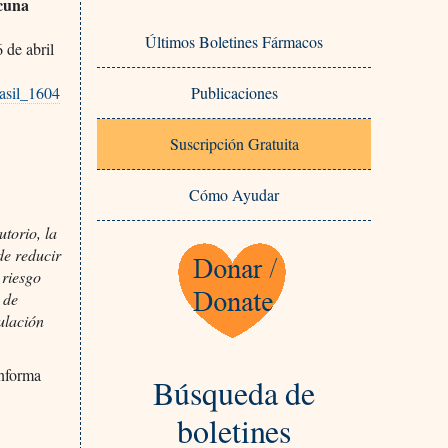
acuna
Últimos Boletines Fármacos
 de abril
asil_1604
Publicaciones
Suscripción Gratuita
Cómo Ayudar
torio, la
de reducir
 riesgo
 de
ulación
informa
Búsqueda de
boletines