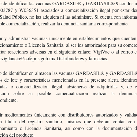
o de identificar las vacunas GARDASIL® y GARDASIL® 9 con los 
003787 y W036351 asociados a comercialización ilegal por estar des
Salud Público, no las adquiera ni las administre. Si cuenta con inform
ble comercialización, realizar la denuncia sanitaria correspondiente.
ir y administrar vacunas únicamente en establecimientos que cuenten
ionamiento o Licencia Sanitaria, al ser los autorizados para su comerc
tar reacciones adversas en el siguiente enlace: VigiVac o al correo e
ovigilancia@cofepris.gob.mx Distribuidores y farmacias.
o de identificar en almacén las vacunas GARDASIL® y GARDASIL®
 de lote y características mencionadas en la presente alerta identif
icadas o comercialización ilegal, abstenerse de adquirirlas y, de 
ación sobre su posible comercialización realizar la denuncia 
ondiente.
ir medicamentos únicamente con distribuidores autorizados y valida
a titular del registro sanitario, mismos que deberán contar co
namiento o Licencia Sanitaria, así como con la documentación d
ción del producto.