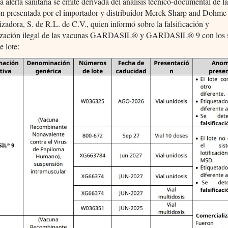
a alerta sanitaria se emite derivada del análisis técnico-documental de l
ón presentada por el importador y distribuidor Merck Sharp and Dohme
zadora, S. de R.L. de C.V., quien informó sobre la falsificación y
ización ilegal de las vacunas GARDASIL® y GARDASIL® 9 con los s
 lote: