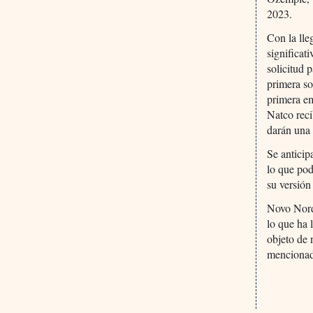
2023.
Con la lle
significat
solicitud 
primera so
primera em
Natco reci
darán una 
Se antici
lo que pod
su versión
Novo Nordi
lo que ha 
objeto de 
menciona