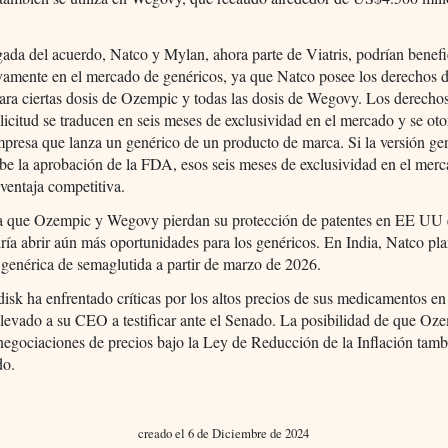
gada del acuerdo, Natco y Mylan, ahora parte de Viatris, podrían benefi
ivamente en el mercado de genéricos, ya que Natco posee los derechos 
para ciertas dosis de Ozempic y todas las dosis de Wegovy. Los derecho
licitud se traducen en seis meses de exclusividad en el mercado y se oto
presa que lanza un genérico de un producto de marca. Si la versión ge
be la aprobación de la FDA, esos seis meses de exclusividad en el merc
ventaja competitiva.
pa que Ozempic y Wegovy pierdan su protección de patentes en EE UU
ría abrir aún más oportunidades para los genéricos. En India, Natco pl
 genérica de semaglutida a partir de marzo de 2026.
sk ha enfrentado críticas por los altos precios de sus medicamentos 
llevado a su CEO a testificar ante el Senado. La posibilidad de que Oz
negociaciones de precios bajo la Ley de Reducción de la Inflación tamb
do.
creado el 6 de Diciembre de 2024