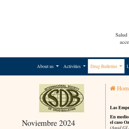
Salud 
acce
About us
Activities
Drug Bulletins
L
Hom
Las Empre
En medio 
Noviembre 2024
el caso O
(Amid GLP