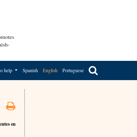
romotes
nish-
o help
Spanish
English
Portuguese
entes en