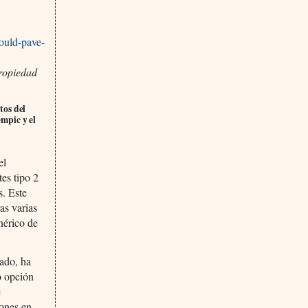
ould-pave-
ropiedad
tos del
mpic y el
el
tes tipo 2
s. Este
as varias
nérico de
ado, ha
o opción
e
ones en