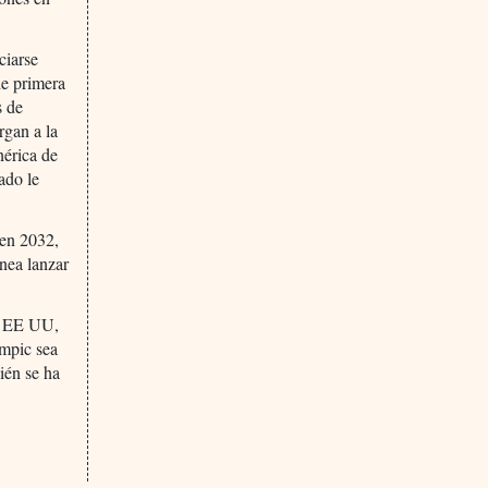
ciarse
de primera
s de
rgan a la
nérica de
ado le
 en 2032,
anea lanzar
en EE UU,
empic sea
ién se ha