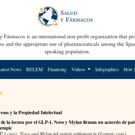
y Fármacos is an international non-profit organization that p
ss and the appropriate use of pharmaceuticals among the Spa
speaking population.
atest News
RELEM
Financing
Videos
Infographics
How t
e
sas y la Propiedad Intelectual
de la locura por el GLP-1, Novo y Mylan firman un acuerdo de pat
zempic
-1 craze, Novo and Mylan ink patent settlement in Ozempic case)