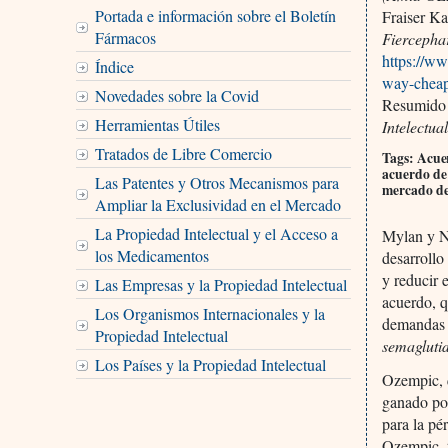
Portada e información sobre el Boletín
Fraiser Ka
Fármacos
Fiercepha
https://w
Índice
way-cheap
Novedades sobre la Covid
Resumido 
Herramientas Útiles
Intelectual
Tratados de Libre Comercio
Tags: Acue
acuerdo de
Las Patentes y Otros Mecanismos para
mercado de
Ampliar la Exclusividad en el Mercado
La Propiedad Intelectual y el Acceso a
Mylan y Na
los Medicamentos
desarrollo
y reducir 
Las Empresas y la Propiedad Intelectual
acuerdo, q
Los Organismos Internacionales y la
demandas 
Propiedad Intelectual
semagluti
Los Países y la Propiedad Intelectual
Ozempic, 
ganado pop
para la pé
Ozempic, 