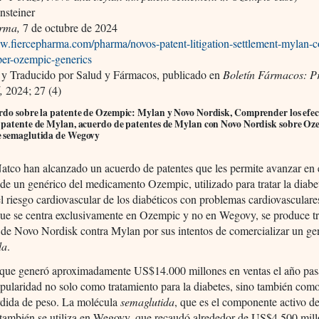
nsteiner
rma,
7 de octubre de 2024
ww.fiercepharma.com/pharma/novos-patent-litigation-settlement-mylan-c
er-ozempic-generics
y Traducido por Salud y Fármacos, publicado en
Boletín Fármacos: P
,
2024; 27 (4)
rdo sobre la patente de Ozempic: Mylan y Novo Nordisk, Comprender los efec
 patente de Mylan, acuerdo de patentes de Mylan con Novo Nordisk sobre Oze
 semaglutida de Wegovy
tco han alcanzado un acuerdo de patentes que les permite avanzar en 
 de un genérico del medicamento Ozempic, utilizado para tratar la diabe
el riesgo cardiovascular de los diabéticos con problemas cardiovasculare
ue se centra exclusivamente en Ozempic y no en Wegovy, se produce tr
de Novo Nordisk contra Mylan por sus intentos de comercializar un ge
da
.
que generó aproximadamente US$14.000 millones en ventas el año pas
ularidad no solo como tratamiento para la diabetes, sino también com
rdida de peso. La molécula
semaglutida
, que es el componente activo d
también se utiliza en Wegovy, que recaudó alrededor de US$4.500 mill