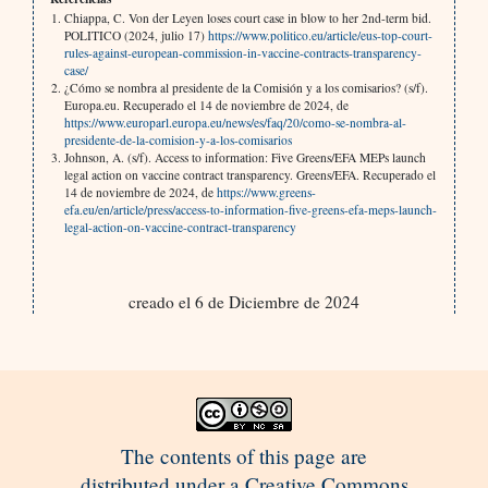
Chiappa, C. Von der Leyen loses court case in blow to her 2nd-term bid.
POLITICO (2024, julio 17)
https://www.politico.eu/article/eus-top-court-
rules-against-european-commission-in-vaccine-contracts-transparency-
case/
¿Cómo se nombra al presidente de la Comisión y a los comisarios? (s/f).
Europa.eu. Recuperado el 14 de noviembre de 2024, de
https://www.europarl.europa.eu/news/es/faq/20/como-se-nombra-al-
presidente-de-la-comision-y-a-los-comisarios
Johnson, A. (s/f). Access to information: Five Greens/EFA MEPs launch
legal action on vaccine contract transparency. Greens/EFA. Recuperado el
14 de noviembre de 2024, de
https://www.greens-
efa.eu/en/article/press/access-to-information-five-greens-efa-meps-launch-
legal-action-on-vaccine-contract-transparency
creado el 6 de Diciembre de 2024
The contents of this page are
distributed under a Creative Commons