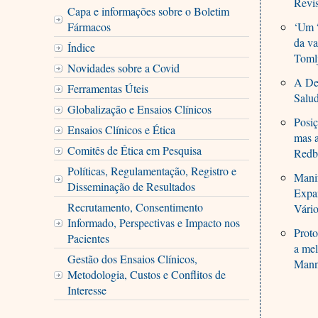
Revi
Capa e informações sobre o Boletim
Fármacos
‘Um “
da v
Índice
Toml
Novidades sobre a Covid
A Dec
Ferramentas Úteis
Salu
Globalização e Ensaios Clínicos
Posiç
Ensaios Clínicos e Ética
mas a
Comitês de Ética em Pesquisa
Redb
Políticas, Regulamentação, Registro e
Manif
Disseminação de Resultados
Expa
Recrutamento, Consentimento
Vário
Informado, Perspectivas e Impacto nos
Proto
Pacientes
a mel
Gestão dos Ensaios Clínicos,
Mann
Metodologia, Custos e Conflitos de
Interesse