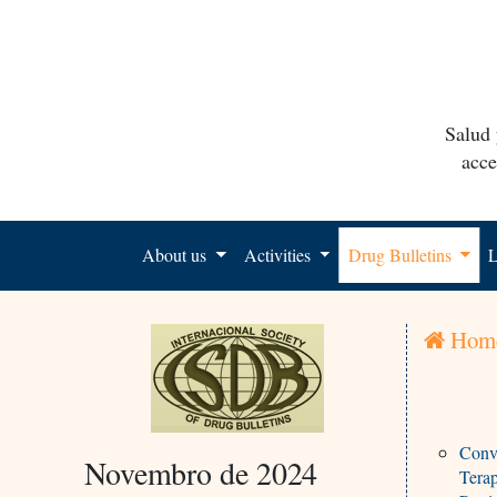
Salud 
acce
About us
Activities
Drug Bulletins
L
Hom
Conve
Novembro de 2024
Terap