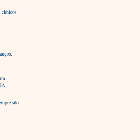
 clínicos
anços,
ara
WMA
sempre são