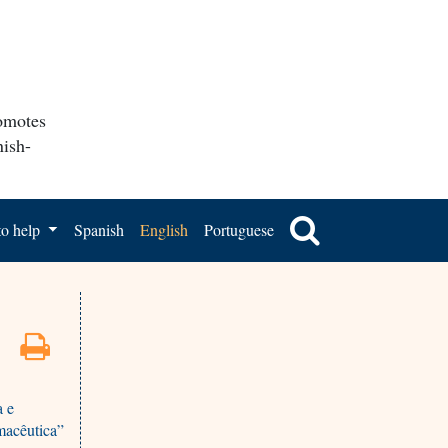
romotes
nish-
o help
Spanish
English
Portuguese
a e
macêutica”