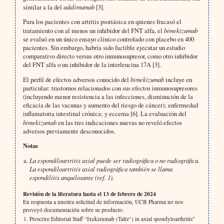
similar a la del
adalimumab
[3].
Para los pacientes con artritis psoriásica en quienes fracasó el
tratamiento con al menos un inhibidor del FNT alfa, el
bimekizumab
se evaluó en un único ensayo clínico controlado con placebo en 400
pacientes. Sin embargo, habría sido factible ejecutar un estudio
comparativo directo versus otro inmunosupresor, como otro inhibidor
del FNT alfa o un inhibidor de la interleucina 17A [3].
El perfil de efectos adversos conocido del
bimekizumab
incluye en
particular: trastornos relacionados con sus efectos inmunosupresores
(incluyendo menor resistencia a las infecciones, disminución de la
eficacia de las vacunas y aumento del riesgo de cáncer); enfermedad
inflamatoria intestinal crónica; y eccema [6]. La evaluación del
bimekizumab
en las tres indicaciones nuevas no reveló efectos
adversos previamente desconocidos.
Notas
La espondiloartritis axial puede ser radiográfica o no radiográfica.
La espondiloartritis axial radiográfica también se llama
espondilitis anquilosante (ref. 1).
Revisión de la literatura hasta el 13 de febrero de 2024
En respuesta a nuestra solicitud de información, UCB Pharma no nos
proveyó documentación sobre su producto.
Prescrire Editorial Staff “Ixekizumab (Taltz°) in axial spondyloarthritis”