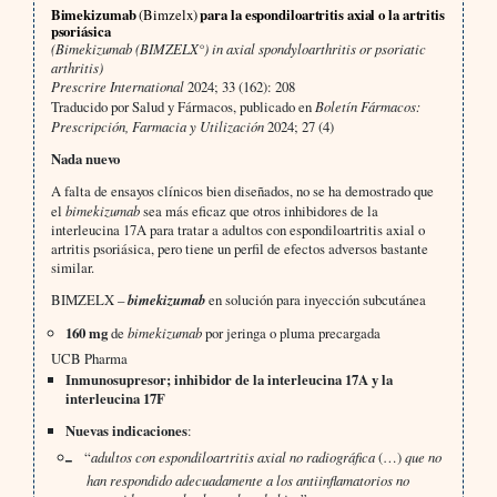
Bimekizumab
(Bimzelx)
para la espondiloartritis axial o la artritis
psoriásica
(Bimekizumab (BIMZELX°) in axial spondyloarthritis or psoriatic
arthritis)
Prescrire International
2024; 33 (162): 208
Traducido por Salud y Fármacos, publicado en
Boletín Fármacos:
Prescripción, Farmacia y Utilización
2024; 27 (4)
Nada nuevo
A falta de ensayos clínicos bien diseñados, no se ha demostrado que
el
bimekizumab
sea más eficaz que otros inhibidores de la
interleucina 17A para tratar a adultos con espondiloartritis axial o
artritis psoriásica, pero tiene un perfil de efectos adversos bastante
similar.
BIMZELX –
bimekizumab
en solución para inyección subcutánea
160 mg
de
bimekizumab
por jeringa o pluma precargada
UCB Pharma
Inmunosupresor; inhibidor de la interleucina 17A y la
interleucina 17F
Nuevas indicaciones
:
“
adultos con espondiloartritis axial no radiográfica
(…)
que no
han respondido adecuadamente a los antiinflamatorios no