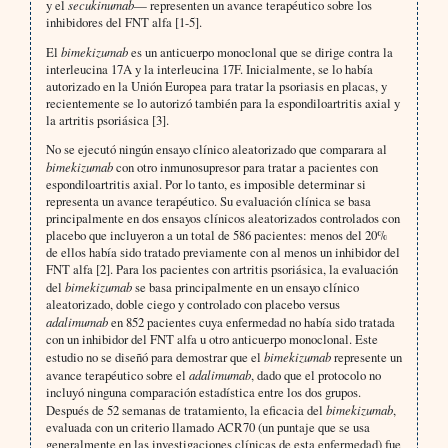
y el
secukinumab
— representen un avance terapéutico sobre los
inhibidores del FNT alfa [1-5].
El
bimekizumab
es un anticuerpo monoclonal que se dirige contra la
interleucina 17A y la interleucina 17F. Inicialmente, se lo había
autorizado en la Unión Europea para tratar la psoriasis en placas, y
recientemente se lo autorizó también para la espondiloartritis axial y
la artritis psoriásica [3].
No se ejecutó ningún ensayo clínico aleatorizado que comparara al
bimekizumab
con otro inmunosupresor para tratar a pacientes con
espondiloartritis axial. Por lo tanto, es imposible determinar si
representa un avance terapéutico. Su evaluación clínica se basa
principalmente en dos ensayos clínicos aleatorizados controlados con
placebo que incluyeron a un total de 586 pacientes: menos del 20%
de ellos había sido tratado previamente con al menos un inhibidor del
FNT alfa [2]. Para los pacientes con artritis psoriásica, la evaluación
del
bimekizumab
se basa principalmente en un ensayo clínico
aleatorizado, doble ciego y controlado con placebo versus
adalimumab
en 852 pacientes cuya enfermedad no había sido tratada
con un inhibidor del FNT alfa u otro anticuerpo monoclonal. Este
estudio no se diseñó para demostrar que el
bimekizumab
represente un
avance terapéutico sobre el
adalimumab
, dado que el protocolo no
incluyó ninguna comparación estadística entre los dos grupos.
Después de 52 semanas de tratamiento, la eficacia del
bimekizumab
,
evaluada con un criterio llamado ACR70 (un puntaje que se usa
generalmente en las investigaciones clínicas de esta enfermedad) fue