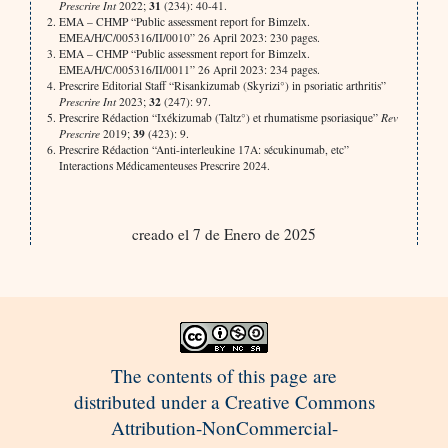
31
Prescrire Int
2022;
(234): 40-41.
EMA – CHMP “Public assessment report for Bimzelx.
EMEA/H/C/005316/II/0010” 26 April 2023: 230 pages.
EMA – CHMP “Public assessment report for Bimzelx.
EMEA/H/C/005316/II/0011” 26 April 2023: 234 pages.
Prescrire Editorial Staff “Risankizumab (Skyrizi°) in psoriatic arthritis”
32
Prescrire Int
2023;
(247): 97.
Prescrire Rédaction “Ixékizumab (Taltz°) et rhumatisme psoriasique”
Rev
39
Prescrire
2019;
(423): 9.
Prescrire Rédaction “Anti-interleukine 17A: sécukinumab, etc”
Interactions Médicamenteuses Prescrire 2024.
creado el 7 de Enero de 2025
The contents of this page are
distributed under a Creative Commons
Attribution-NonCommercial-