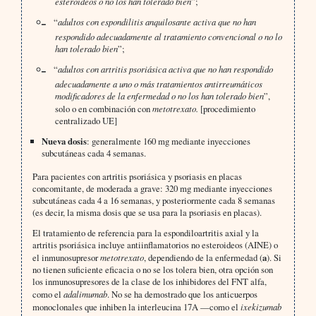
esteroideos o no los han tolerado bien
”;
“
adultos con espondilitis anquilosante activa que no han
respondido adecuadamente al tratamiento convencional o no lo
han tolerado bien
”;
“
adultos con artritis psoriásica activa que no han respondido
adecuadamente a uno o más tratamientos antirreumáticos
modificadores de la enfermedad o no los han tolerado bien
”,
solo o en combinación con
metotrexato.
[procedimiento
centralizado UE]
Nueva dosis
: generalmente 160 mg mediante inyecciones
subcutáneas cada 4 semanas.
Para pacientes con artritis psoriásica y psoriasis en placas
concomitante, de moderada a grave: 320 mg mediante inyecciones
subcutáneas cada 4 a 16 semanas, y posteriormente cada 8 semanas
(es decir, la misma dosis que se usa para la psoriasis en placas).
El tratamiento de referencia para la espondiloartritis axial y la
artritis psoriásica incluye antiinflamatorios no esteroideos (AINE) o
el inmunosupresor
metotrexato
, dependiendo de la enfermedad (
a
). Si
no tienen suficiente eficacia o no se los tolera bien, otra opción son
los inmunosupresores de la clase de los inhibidores del FNT alfa,
como el
adalimumab
. No se ha demostrado que los anticuerpos
monoclonales que inhiben la interleucina 17A —como el
ixekizumab