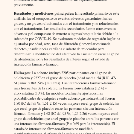
previamente.
Resultados y mediciones principales:
El resultado primario de este
análisis fue el compuesto de eventos adversos gastrointestinales
graves y no graves relacionados con el tratamiento y no relacionados
con el tratamiento. Los resultados secundarios fueron otros eventos
adversos y el compuesto de muerte o ingreso hospitalario debido a la
infección por COVID-19. Se evaluaron modelos de regresión logística
ajustados por edad, sexo, tasa de filtración glomerular estimada,
diabetes, insuficiencia cardíaca e infarto de miocardio para
determinar la modificación del efecto de la asociación entre el grupo
de aleatorización y los resultados de interés según el estado de
interacción fármaco-fármaco.
Hallazgos
: La cohorte incluyó 2205 participantes en el grupo de
colchicina y 2227 en el grupo de placebo (edad media, 54 [RIC, 47-
61] años; 2389 [54%] mujeres). Las interacciones fármaco-fármaco
más frecuentes de la colchicina fueron rosuvastatina (12%) y
atorvastatina (10%). En modelos totalmente ajustados, las
probabilidades de cualquier evento adverso gastrointestinal fueron
1,80 (IC del 95 %, 1,51-2,15) veces mayores en el grupo de colchicina
que en el grupo de placebo entre las personas sin una interacción
fármaco-fármaco y 1,68 (IC del 95 %, 1,24-2,26) veces mayores en el
grupo de colchicina que en el grupo de placebo entre las personas con
una interacción fármaco-fármaco (P = 0,69 para la interacción). El
estado de interacción fármaco-fármaco no modificó
significativamente el efecto de la colchicina sobre el compuesto de