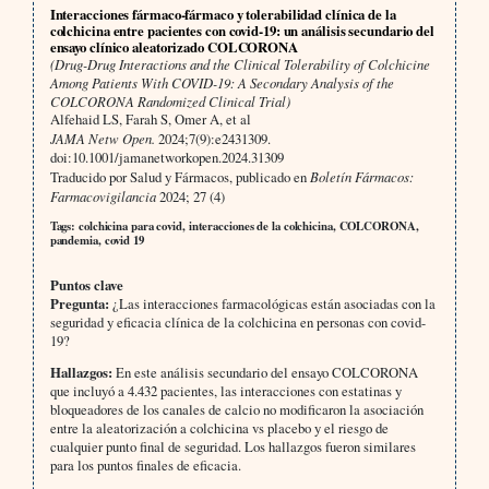
Interacciones fármaco-fármaco y tolerabilidad clínica de la
colchicina entre pacientes con covid-19: un análisis secundario del
ensayo clínico aleatorizado COLCORONA
(Drug-Drug Interactions and the Clinical Tolerability of Colchicine
Among Patients With COVID-19: A Secondary Analysis of the
COLCORONA Randomized Clinical Trial)
Alfehaid LS, Farah S, Omer A, et al
JAMA Netw Open.
2024;7(9):e2431309.
doi:10.1001/jamanetworkopen.2024.31309
Traducido por Salud y Fármacos, publicado en
Boletín Fármacos:
Farmacovigilancia
2024; 27 (4)
Tags: colchicina para covid, interacciones de la colchicina, COLCORONA,
pandemia, covid 19
Puntos clave
Pregunta:
¿Las interacciones farmacológicas están asociadas con la
seguridad y eficacia clínica de la colchicina en personas con covid-
19?
Hallazgos:
En este análisis secundario del ensayo COLCORONA
que incluyó a 4.432 pacientes, las interacciones con estatinas y
bloqueadores de los canales de calcio no modificaron la asociación
entre la aleatorización a colchicina vs placebo y el riesgo de
cualquier punto final de seguridad. Los hallazgos fueron similares
para los puntos finales de eficacia.