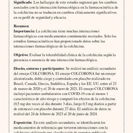
Significado
: Los hallazgos de este estudio sugieren que los cambios
asociados con la interacción farmacológica en la farmacocinética de
la colchicina no se traducen en cambios clínicamente significativos
en su perfil de seguridad y eficacia.
Resumen
Importancia:
La colchicina tiene muchas interacciones
farmacológicas con medicamentos comúnmente recetados. Solo los
estudios farmacocinéticos han proporcionado datos sobre las
interacciones farmacológicas de la colchicina.
Objetivo:
Evaluar la tolerabilidad clínica de la colchicina según la
presencia o ausencia de una interacción farmacológica.
Diseño, entorno y participantes
: Se realizó un análisis secundario
del ensayo COLCORONA. El ensayo COLCORONA fue un ensayo
aleatorizado, doble ciego y controlado con placebo realizado en
Brasil, Canadá, Grecia, Sudáfrica, España y los EE. UU. entre el 23
de marzo de 2020 y el 20 de enero de 2021. El ensayo COLCORONA
incluyó pacientes ambulatorios con COVID-19 con al menos 1
característica de alto riesgo y comparó los efectos de la colchicina
(0,5 mg dos veces al día durante 3 días, luego 0,5 mg diarios a partir
de entonces) con placebo durante 27 días. El análisis de datos se
realizó del 24 de febrero de 2023 al 20 de junio de 2024.
Exposición
: En este análisis secundario, se identificaron los
medicamentos de referencia que tuvieron interacciones con la
colchicina utilizando una clasificación de expertos publicada